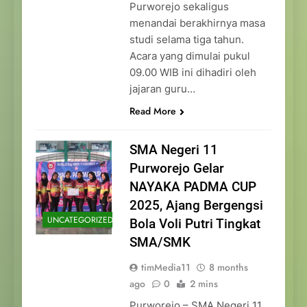
Purworejo sekaligus
menandai berakhirnya masa
studi selama tiga tahun.
Acara yang dimulai pukul
09.00 WIB ini dihadiri oleh
jajaran guru…
Read More
SMA Negeri 11
Purworejo Gelar
NAYAKA PADMA CUP
2025, Ajang Bergengsi
UNCATEGORIZED
Bola Voli Putri Tingkat
SMA/SMK
timMedia11
8 months
ago
0
2 mins
Purworejo – SMA Negeri 11