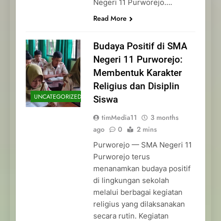
Negeri 11 Purworejo….
Read More
Budaya Positif di SMA
Negeri 11 Purworejo:
Membentuk Karakter
Religius dan Disiplin
UNCATEGORIZED
Siswa
timMedia11
3 months
ago
0
2 mins
Purworejo — SMA Negeri 11
Purworejo terus
menanamkan budaya positif
di lingkungan sekolah
melalui berbagai kegiatan
religius yang dilaksanakan
secara rutin. Kegiatan