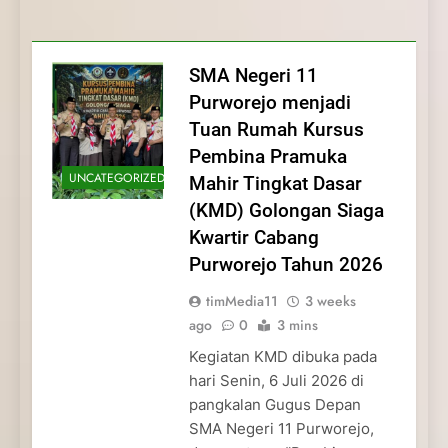
Membentuk Jiwa
Membentuk Jiwa Kepemimpinan,
Membangun Disiplin, Kekompakan, dan
Kwartir Cabang Purworejo Tahun 2026
Kepemimpinan, Disiplin,
Disiplin, dan Pengabdian Generasi
Kepedulian
dan Pengabdian Generasi
Pramuka
SMA Negeri 11
Pramuka
Purworejo menjadi
Tuan Rumah Kursus
Pembina Pramuka
UNCATEGORIZED
Mahir Tingkat Dasar
(KMD) Golongan Siaga
Kwartir Cabang
Purworejo Tahun 2026
timMedia11
3 weeks
ago
0
3 mins
Kegiatan KMD dibuka pada
hari Senin, 6 Juli 2026 di
pangkalan Gugus Depan
SMA Negeri 11 Purworejo,