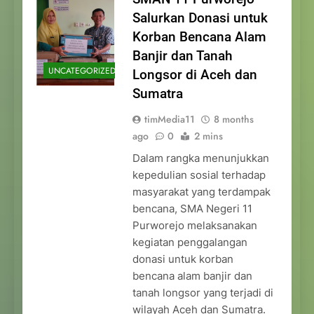
Salurkan Donasi untuk
Korban Bencana Alam
Banjir dan Tanah
UNCATEGORIZED
Longsor di Aceh dan
Sumatra
timMedia11
8 months
ago
0
2 mins
Dalam rangka menunjukkan
kepedulian sosial terhadap
masyarakat yang terdampak
bencana, SMA Negeri 11
Purworejo melaksanakan
kegiatan penggalangan
donasi untuk korban
bencana alam banjir dan
tanah longsor yang terjadi di
wilayah Aceh dan Sumatra.