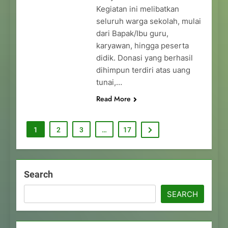
Kegiatan ini melibatkan
seluruh warga sekolah, mulai
dari Bapak/Ibu guru,
karyawan, hingga peserta
didik. Donasi yang berhasil
dihimpun terdiri atas uang
tunai,…
Read More
1
2
3
…
17
Search
SEARCH