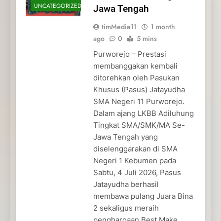
UNCATEGORIZED
Jawa Tengah
timMedia11
1 month
ago
0
5 mins
Purworejo – Prestasi
membanggakan kembali
ditorehkan oleh Pasukan
Khusus (Pasus) Jatayudha
SMA Negeri 11 Purworejo.
Dalam ajang LKBB Adiluhung
Tingkat SMA/SMK/MA Se-
Jawa Tengah yang
diselenggarakan di SMA
Negeri 1 Kebumen pada
Sabtu, 4 Juli 2026, Pasus
Jatayudha berhasil
membawa pulang Juara Bina
2 sekaligus meraih
penghargaan Best Make