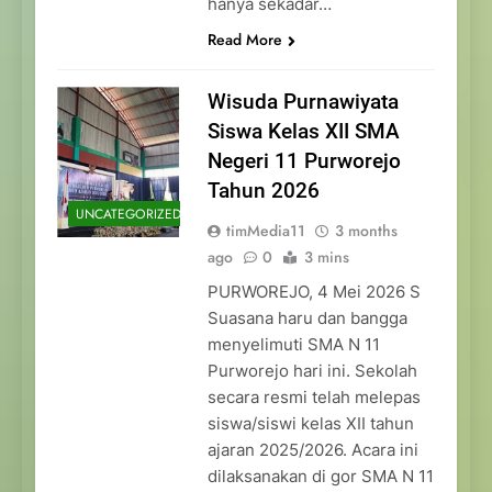
hanya sekadar…
Read More
Wisuda Purnawiyata
Siswa Kelas XII SMA
Negeri 11 Purworejo
Tahun 2026
UNCATEGORIZED
timMedia11
3 months
ago
0
3 mins
PURWOREJO, 4 Mei 2026 S
Suasana haru dan bangga
menyelimuti SMA N 11
Purworejo hari ini. Sekolah
secara resmi telah melepas
siswa/siswi kelas XII tahun
ajaran 2025/2026. Acara ini
dilaksanakan di gor SMA N 11