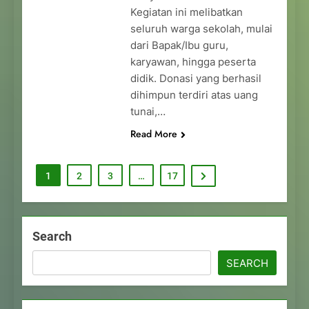
Kegiatan ini melibatkan
seluruh warga sekolah, mulai
dari Bapak/Ibu guru,
karyawan, hingga peserta
didik. Donasi yang berhasil
dihimpun terdiri atas uang
tunai,…
Read More
1
2
3
…
17
Search
SEARCH