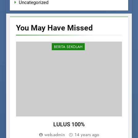
Uncategorized
You May Have
Missed
BERITA SEKOLAH
LULUS 100%
D
web.admin
14 years ago