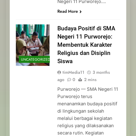
Negeri 11 Purworejo….
Read More
Budaya Positif di SMA
Negeri 11 Purworejo:
Membentuk Karakter
Religius dan Disiplin
UNCATEGORIZED
Siswa
timMedia11
3 months
ago
0
2 mins
Purworejo — SMA Negeri 11
Purworejo terus
menanamkan budaya positif
di lingkungan sekolah
melalui berbagai kegiatan
religius yang dilaksanakan
secara rutin. Kegiatan