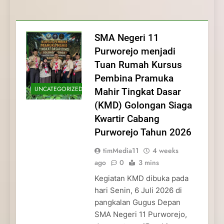
Membentuk Jiwa
Membentuk Jiwa Kepemimpinan,
Membangun Disiplin, Kekompakan, dan
Kwartir Cabang Purworejo Tahun 2026
Kepemimpinan, Disiplin,
Disiplin, dan Pengabdian Generasi
Kepedulian
dan Pengabdian Generasi
Pramuka
SMA Negeri 11
Pramuka
Purworejo menjadi
Tuan Rumah Kursus
Pembina Pramuka
UNCATEGORIZED
Mahir Tingkat Dasar
(KMD) Golongan Siaga
Kwartir Cabang
Purworejo Tahun 2026
timMedia11
4 weeks
ago
0
3 mins
Kegiatan KMD dibuka pada
hari Senin, 6 Juli 2026 di
pangkalan Gugus Depan
SMA Negeri 11 Purworejo,