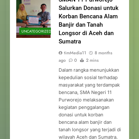
Salurkan Donasi untuk
Korban Bencana Alam
Banjir dan Tanah
UNCATEGORIZED
Longsor di Aceh dan
Sumatra
timMedia11
8 months
ago
0
2 mins
Dalam rangka menunjukkan
kepedulian sosial terhadap
masyarakat yang terdampak
bencana, SMA Negeri 11
Purworejo melaksanakan
kegiatan penggalangan
donasi untuk korban
bencana alam banjir dan
tanah longsor yang terjadi di
wilayah Aceh dan Sumatra.