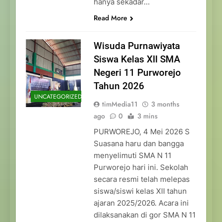
hanya sekadar…
Read More
Wisuda Purnawiyata
Siswa Kelas XII SMA
Negeri 11 Purworejo
Tahun 2026
UNCATEGORIZED
timMedia11
3 months
ago
0
3 mins
PURWOREJO, 4 Mei 2026 S
Suasana haru dan bangga
menyelimuti SMA N 11
Purworejo hari ini. Sekolah
secara resmi telah melepas
siswa/siswi kelas XII tahun
ajaran 2025/2026. Acara ini
dilaksanakan di gor SMA N 11