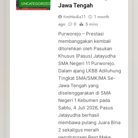
UNCATEGORIZED
Jawa Tengah
timMedia11
1 month
ago
0
5 mins
Purworejo – Prestasi
membanggakan kembali
ditorehkan oleh Pasukan
Khusus (Pasus) Jatayudha
SMA Negeri 11 Purworejo.
Dalam ajang LKBB Adiluhung
Tingkat SMA/SMK/MA Se-
Jawa Tengah yang
diselenggarakan di SMA
Negeri 1 Kebumen pada
Sabtu, 4 Juli 2026, Pasus
Jatayudha berhasil
membawa pulang Juara Bina
2 sekaligus meraih
penghargaan Best Make