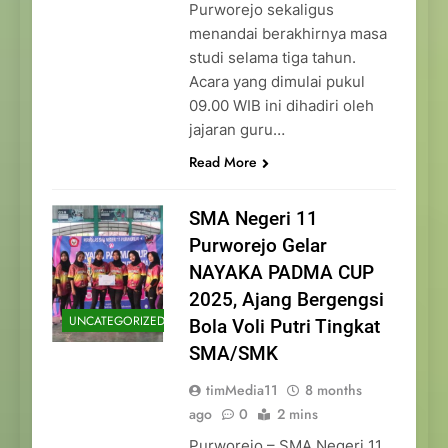
Purworejo sekaligus
menandai berakhirnya masa
studi selama tiga tahun.
Acara yang dimulai pukul
09.00 WIB ini dihadiri oleh
jajaran guru…
Read More
SMA Negeri 11
Purworejo Gelar
NAYAKA PADMA CUP
2025, Ajang Bergengsi
UNCATEGORIZED
Bola Voli Putri Tingkat
SMA/SMK
timMedia11
8 months
ago
0
2 mins
Purworejo – SMA Negeri 11