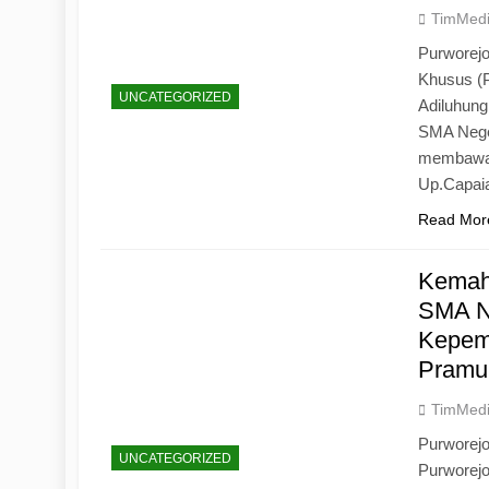
TimMed
Purworejo
Khusus (
UNCATEGORIZED
Adiluhun
SMA Neger
membawa 
Up.Capaia
Read Mor
Kemah
SMA N
Kepemi
Pramu
TimMed
Purworej
UNCATEGORIZED
Purworej