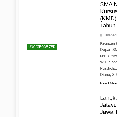
SMA N
Kursu
(KMD)
Tahun
TimMed
Kegiatan 
UNCATEGORIZED
Depan SM
untuk mem
WIB hingg
Pusdiklat
Diono, S
Read Mor
Langk
Jatayu
Jawa 