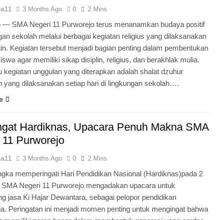
ia11
3 Months Ago
0
2 Mins
o — SMA Negeri 11 Purworejo terus menanamkan budaya positif
ngan sekolah melalui berbagai kegiatan religius yang dilaksanakan
tin. Kegiatan tersebut menjadi bagian penting dalam pembentukan
iswa agar memiliki sikap disiplin, religius, dan berakhlak mulia.
u kegiatan unggulan yang diterapkan adalah shalat dzuhur
 yang dilaksanakan setiap hari di lingkungan sekolah….
e
gat Hardiknas, Upacara Penuh Makna SMA
 11 Purworejo
ia11
3 Months Ago
0
2 Mins
gka memperingati Hari Pendidikan Nasional (Hardiknas)pada 2
, SMA Negeri 11 Purworejo mengadakan upacara untuk
 jasa Ki Hajar Dewantara, sebagai pelopor pendidikan
ia. Peringatan ini menjadi momen penting untuk mengingat bahwa