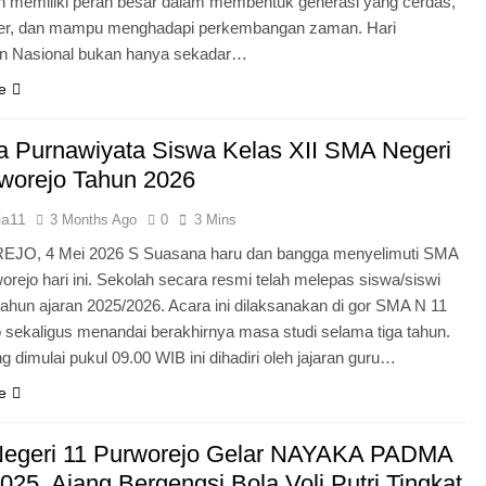
n memiliki peran besar dalam membentuk generasi yang cerdas,
ter, dan mampu menghadapi perkembangan zaman. Hari
an Nasional bukan hanya sekadar…
e
 Purnawiyata Siswa Kelas XII SMA Negeri
worejo Tahun 2026
ia11
3 Months Ago
0
3 Mins
O, 4 Mei 2026 S Suasana haru dan bangga menyelimuti SMA
orejo hari ini. Sekolah secara resmi telah melepas siswa/siswi
 tahun ajaran 2025/2026. Acara ini dilaksanakan di gor SMA N 11
 sekaligus menandai berakhirnya masa studi selama tiga tahun.
g dimulai pukul 09.00 WIB ini dihadiri oleh jajaran guru…
e
egeri 11 Purworejo Gelar NAYAKA PADMA
25, Ajang Bergengsi Bola Voli Putri Tingkat