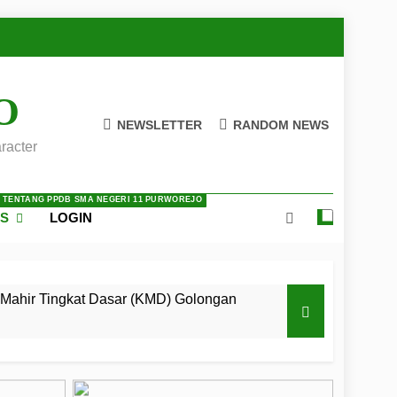
O
NEWSLETTER
RANDOM NEWS
racter
A TENTANG PPDB SMA NEGERI 11 PURWOREJO
ES
LOGIN
Mahir Tingkat Dasar (KMD) Golongan
 LKBB Adiluhung Se-Jawa Tengah