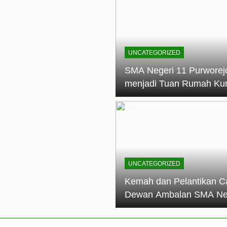
elantikan Calon Dewan Ambalan SMA Negeri 11 Purworejo: M
dian Generasi Pramuka
ungan PKS SMA Negeri 11 Purworejo& SMK Negeri 6 Purwore
ian
UNCATEGORIZED
eri 11 Purworejo Sukses Gelar LPBB Jatayudha Open 2 Tah
SMA Negeri 11 Purworej
menjadi Tuan Rumah Ku
tif di SMA Negeri 11 Purworejo: Membentuk Karakter Religius 
Pembina Pramuka Mahir
Tingkat Dasar (KMD) Go
Siaga Kwartir Cabang
Purworejo Tahun 2026
UNCATEGORIZED
Kemah dan Pelantikan C
Dewan Ambalan SMA Ne
11 Purworejo: Membentu
Kepemimpinan, Disiplin,