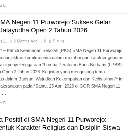
e
MA Negeri 11 Purworejo Sukses Gelar
Jatayudha Open 2 Tahun 2026
ia11
2 Months Ago
0
5 Mins
* – Patroli Keamanan Sekolah (PKS) SMA Negeri 11 Purworejo
menunjukkan komitmennya dalam membangun karakter generasi
lui penyelenggaraan *Lomba Peraturan Baris Berbaris (LPBB)
a Open 2 Tahun 2026. Kegiatan yang mengusung tema
itas dalam Barisan, Wujudkan Kekompakan dan Kedisiplinan”* ini
laksanakan pada *Sabtu, 25 April 2026 di GOR SMA Negeri 11
o….
e
 Positif di SMA Negeri 11 Purworejo:
tuk Karakter Religius dan Disiplin Siswa