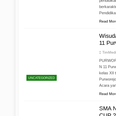
pendidika
berkarak
Pendidik
Read Mor
Wisuda
11 Pur
TimMed
PURWOREJ
N 11 Purw
kelas XII
UNCATEGORIZED
Purworejo
Acara yan
Read Mor
SMA N
CUP 20