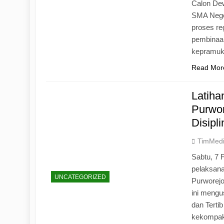
Calon Dew
SMA Neger
proses r
pembinaan
kepramu
Read Mor
Latih
Purwo
Disipl
TimMed
Sabtu, 7 
pelaksan
UNCATEGORIZED
Purworej
ini mengu
dan Tertib
kekompak