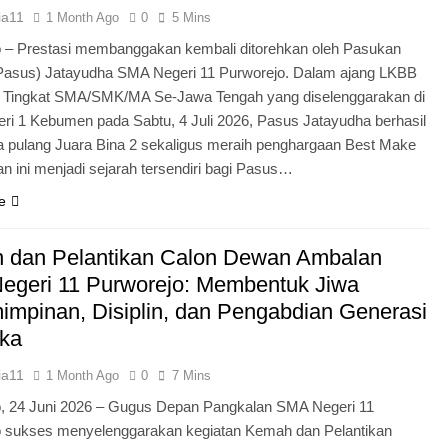
ia11
1 Month Ago
0
5 Mins
 – Prestasi membanggakan kembali ditorehkan oleh Pasukan
Pasus) Jatayudha SMA Negeri 11 Purworejo. Dalam ajang LKBB
g Tingkat SMA/SMK/MA Se-Jawa Tengah yang diselenggarakan di
i 1 Kebumen pada Sabtu, 4 Juli 2026, Pasus Jatayudha berhasil
pulang Juara Bina 2 sekaligus meraih penghargaan Best Make
n ini menjadi sejarah tersendiri bagi Pasus…
e
 dan Pelantikan Calon Dewan Ambalan
egeri 11 Purworejo: Membentuk Jiwa
mpinan, Disiplin, dan Pengabdian Generasi
ka
ia11
1 Month Ago
0
7 Mins
o, 24 Juni 2026 – Gugus Depan Pangkalan SMA Negeri 11
o sukses menyelenggarakan kegiatan Kemah dan Pelantikan