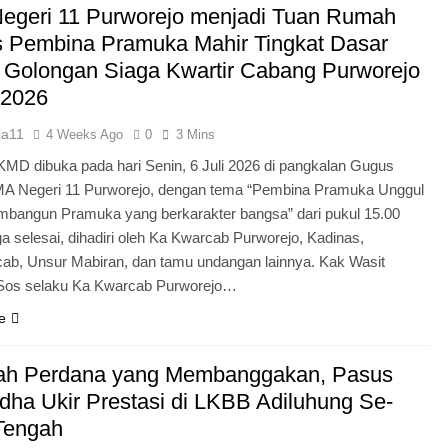
egeri 11 Purworejo menjadi Tuan Rumah
Pengabdian Generasi P
s Pembina Pramuka Mahir Tingkat Dasar
 Golongan Siaga Kwartir Cabang Purworejo
 2026
ia11
4 Weeks Ago
0
3 Mins
KMD dibuka pada hari Senin, 6 Juli 2026 di pangkalan Gugus
A Negeri 11 Purworejo, dengan tema “Pembina Pramuka Unggul
bangun Pramuka yang berkarakter bangsa” dari pukul 15.00
a selesai, dihadiri oleh Ka Kwarcab Purworejo, Kadinas,
cab, Unsur Mabiran, dan tamu undangan lainnya. Kak Wasit
.Sos selaku Ka Kwarcab Purworejo…
e
ah Perdana yang Membanggakan, Pasus
dha Ukir Prestasi di LKBB Adiluhung Se-
Tengah