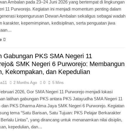
an Ambalan pada 23–24 Juni 2026 yang bertempat di lingkungan
i 11 Purworejo. Kegiatan ini menjadi momentum penting dalam
egenerasi kepengurusan Dewan Ambalan sekaligus sebagai wadah
 karakter, kepemimpinan, kedisiplinan, serta penguatan jiwa
kaan…
e
an Gabungan PKS SMA Negeri 11
rejo& SMK Negeri 6 Purworejo: Membangun
in, Kekompakan, dan Kepedulian
ia11
2 Months Ago
0
5 Mins
Februari 2026, Gor SMA Negeri 11 Purworejo menjadi lokasi
aan latihan gabungan PKS antara PKS Jatayudha SMA Negeri 11
o dan PKS Dharma Atma Jaya SMK Negeri 6 Purworejo. Kegiatan
sung tema “Satu Barisan, Satu Tujuan: PKS Pelajar Berkarakter
 Berlalu Lintas”, yang dirancang untuk menanamkan nilai disiplin,
an, kepedulian, dan…