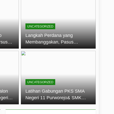
embentuk Jiwa Kepemimpinan, Disiplin,
jo: Membangun Disiplin, Kekompakan,
UNCATEGORIZED
un 2026
o
Langkah Perdana yang
rsus
Membanggakan, Pasus
dan Disiplin Siswa
Jatayudha Ukir Prestasi di
longan
LKBB Adiluhung Se-Jawa
Tengah
UNCATEGORIZED
alon
Latihan Gabungan PKS SMA
geri
Negeri 11 Purworejo& SMK
k Jiwa
Negeri 6 Purworejo:
 dan
Membangun Disiplin,