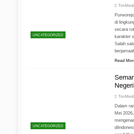
TimMed
Purworej
di lingku
secara ru
UNCATEGORIZED
karakter s
Salah sat
berjamaah
Read Mor
Seman
Negeri
TimMed
Dalam ran
Mei 2026
mengenang
UNCATEGORIZED
diIndones