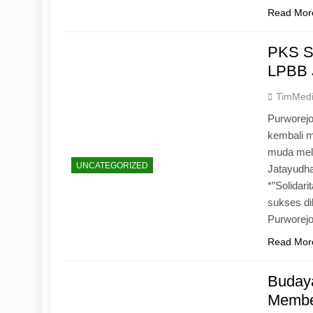
Read Mor
PKS S
LPBB 
TimMed
Purworejo
kembali 
muda mela
UNCATEGORIZED
Jatayudh
*”Solidar
sukses di
Purworej
Read Mor
Budaya
Memben