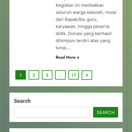
Kegiatan ini melibatkan
seluruh warga sekolah, mulai
dari Bapak/Ibu guru,
karyawan, hingga peserta
didik. Donasi yang berhasil
dihimpun terdiri atas uang
tunai,…
Read More
1
2
3
…
17
Search
SEARCH