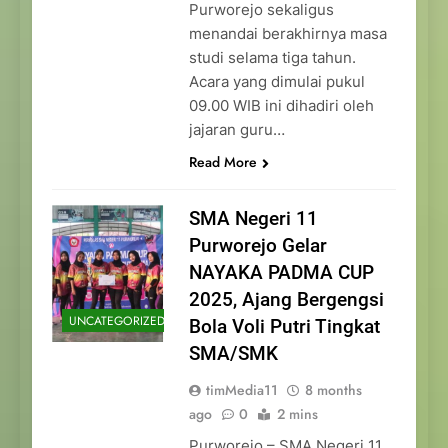
Purworejo sekaligus
menandai berakhirnya masa
studi selama tiga tahun.
Acara yang dimulai pukul
09.00 WIB ini dihadiri oleh
jajaran guru…
Read More
SMA Negeri 11
Purworejo Gelar
NAYAKA PADMA CUP
2025, Ajang Bergengsi
UNCATEGORIZED
Bola Voli Putri Tingkat
SMA/SMK
timMedia11
8 months
ago
0
2 mins
Purworejo – SMA Negeri 11