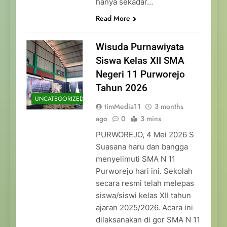
hanya sekadar…
Read More
Wisuda Purnawiyata
Siswa Kelas XII SMA
Negeri 11 Purworejo
Tahun 2026
UNCATEGORIZED
timMedia11
3 months
ago
0
3 mins
PURWOREJO, 4 Mei 2026 S
Suasana haru dan bangga
menyelimuti SMA N 11
Purworejo hari ini. Sekolah
secara resmi telah melepas
siswa/siswi kelas XII tahun
ajaran 2025/2026. Acara ini
dilaksanakan di gor SMA N 11