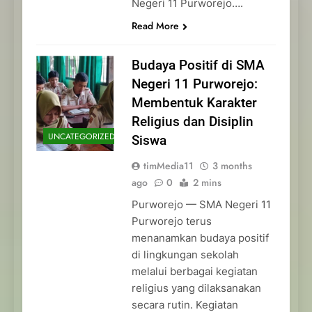
Negeri 11 Purworejo….
Read More
Budaya Positif di SMA
Negeri 11 Purworejo:
Membentuk Karakter
Religius dan Disiplin
UNCATEGORIZED
Siswa
timMedia11
3 months
ago
0
2 mins
Purworejo — SMA Negeri 11
Purworejo terus
menanamkan budaya positif
di lingkungan sekolah
melalui berbagai kegiatan
religius yang dilaksanakan
secara rutin. Kegiatan