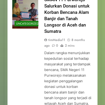
Salurkan Donasi untuk
Korban Bencana Alam
Banjir dan Tanah
UNCATEGORIZED
Longsor di Aceh dan
Sumatra
timMedia11
8 months
ago
0
2 mins
Dalam rangka menunjukkan
kepedulian sosial terhadap
masyarakat yang terdampak
bencana, SMA Negeri 11
Purworejo melaksanakan
kegiatan penggalangan
donasi untuk korban
bencana alam banjir dan
tanah longsor yang terjadi di
wilayah Aceh dan Sumatra.