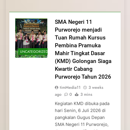
Membentuk Jiwa
Membentuk Jiwa Kepemimpinan,
Membangun Disiplin, Kekompakan, dan
Kwartir Cabang Purworejo Tahun 2026
Kepemimpinan, Disiplin,
Disiplin, dan Pengabdian Generasi
Kepedulian
dan Pengabdian Generasi
Pramuka
SMA Negeri 11
Pramuka
Purworejo menjadi
Tuan Rumah Kursus
Pembina Pramuka
UNCATEGORIZED
Mahir Tingkat Dasar
(KMD) Golongan Siaga
Kwartir Cabang
Purworejo Tahun 2026
timMedia11
3 weeks
ago
0
3 mins
Kegiatan KMD dibuka pada
hari Senin, 6 Juli 2026 di
pangkalan Gugus Depan
SMA Negeri 11 Purworejo,