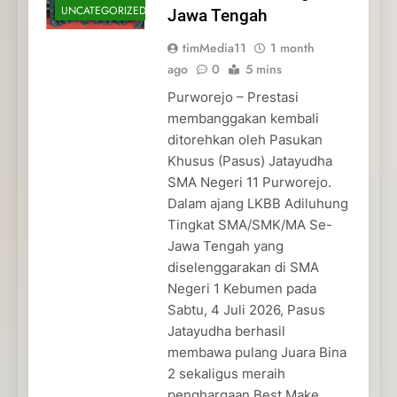
UNCATEGORIZED
Jawa Tengah
timMedia11
1 month
ago
0
5 mins
Purworejo – Prestasi
membanggakan kembali
ditorehkan oleh Pasukan
Khusus (Pasus) Jatayudha
SMA Negeri 11 Purworejo.
Dalam ajang LKBB Adiluhung
Tingkat SMA/SMK/MA Se-
Jawa Tengah yang
diselenggarakan di SMA
Negeri 1 Kebumen pada
Sabtu, 4 Juli 2026, Pasus
Jatayudha berhasil
membawa pulang Juara Bina
2 sekaligus meraih
penghargaan Best Make