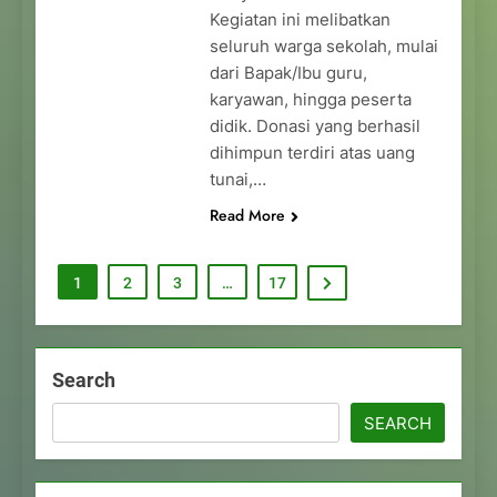
Kegiatan ini melibatkan
seluruh warga sekolah, mulai
dari Bapak/Ibu guru,
karyawan, hingga peserta
didik. Donasi yang berhasil
dihimpun terdiri atas uang
tunai,…
Read More
1
2
3
…
17
Search
SEARCH