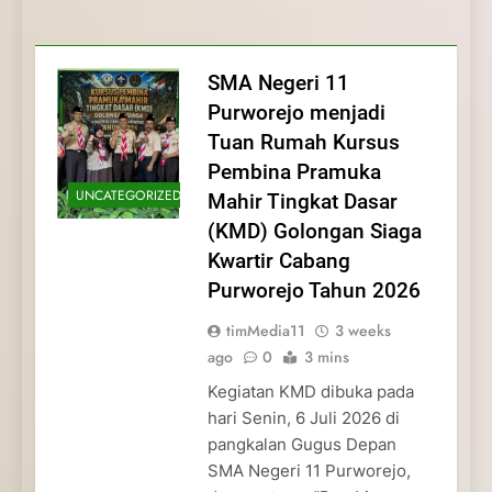
Membentuk Jiwa
Membentuk Jiwa Kepemimpinan,
Membangun Disiplin, Kekompakan, dan
Kwartir Cabang Purworejo Tahun 2026
Kepemimpinan, Disiplin,
Disiplin, dan Pengabdian Generasi
Kepedulian
dan Pengabdian Generasi
Pramuka
SMA Negeri 11
Pramuka
Purworejo menjadi
Tuan Rumah Kursus
Pembina Pramuka
UNCATEGORIZED
Mahir Tingkat Dasar
(KMD) Golongan Siaga
Kwartir Cabang
Purworejo Tahun 2026
timMedia11
3 weeks
ago
0
3 mins
Kegiatan KMD dibuka pada
hari Senin, 6 Juli 2026 di
pangkalan Gugus Depan
SMA Negeri 11 Purworejo,