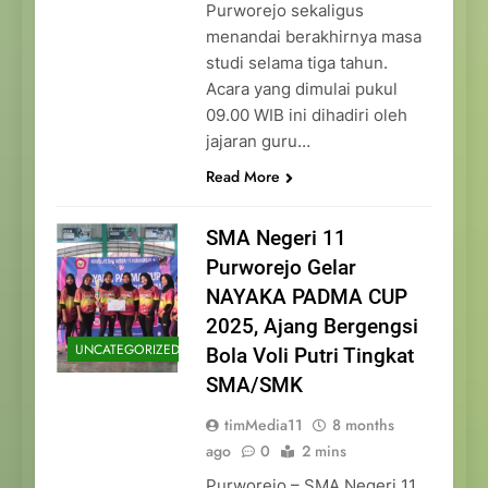
Purworejo sekaligus
menandai berakhirnya masa
studi selama tiga tahun.
Acara yang dimulai pukul
09.00 WIB ini dihadiri oleh
jajaran guru…
Read More
SMA Negeri 11
Purworejo Gelar
NAYAKA PADMA CUP
2025, Ajang Bergengsi
UNCATEGORIZED
Bola Voli Putri Tingkat
SMA/SMK
timMedia11
8 months
ago
0
2 mins
Purworejo – SMA Negeri 11