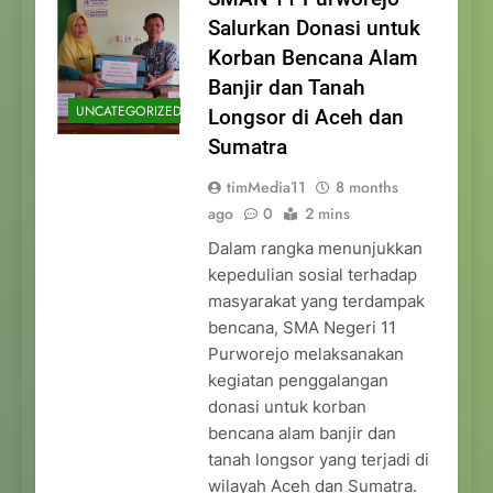
Salurkan Donasi untuk
Korban Bencana Alam
Banjir dan Tanah
UNCATEGORIZED
Longsor di Aceh dan
Sumatra
timMedia11
8 months
ago
0
2 mins
Dalam rangka menunjukkan
kepedulian sosial terhadap
masyarakat yang terdampak
bencana, SMA Negeri 11
Purworejo melaksanakan
kegiatan penggalangan
donasi untuk korban
bencana alam banjir dan
tanah longsor yang terjadi di
wilayah Aceh dan Sumatra.