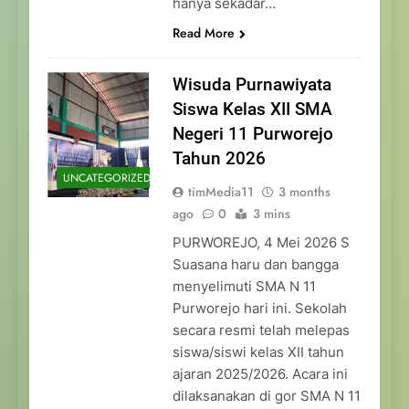
hanya sekadar…
Read More
Wisuda Purnawiyata
Siswa Kelas XII SMA
Negeri 11 Purworejo
Tahun 2026
UNCATEGORIZED
timMedia11
3 months
ago
0
3 mins
PURWOREJO, 4 Mei 2026 S
Suasana haru dan bangga
menyelimuti SMA N 11
Purworejo hari ini. Sekolah
secara resmi telah melepas
siswa/siswi kelas XII tahun
ajaran 2025/2026. Acara ini
dilaksanakan di gor SMA N 11