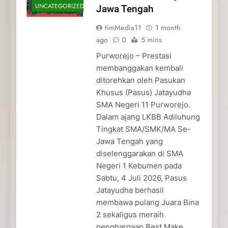
UNCATEGORIZED
Jawa Tengah
timMedia11
1 month
ago
0
5 mins
Purworejo – Prestasi
membanggakan kembali
ditorehkan oleh Pasukan
Khusus (Pasus) Jatayudha
SMA Negeri 11 Purworejo.
Dalam ajang LKBB Adiluhung
Tingkat SMA/SMK/MA Se-
Jawa Tengah yang
diselenggarakan di SMA
Negeri 1 Kebumen pada
Sabtu, 4 Juli 2026, Pasus
Jatayudha berhasil
membawa pulang Juara Bina
2 sekaligus meraih
penghargaan Best Make