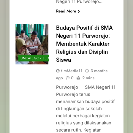
Negeri 11 Purworejo….
Read More
Budaya Positif di SMA
Negeri 11 Purworejo:
Membentuk Karakter
Religius dan Disiplin
UNCATEGORIZED
Siswa
timMedia11
3 months
ago
0
2 mins
Purworejo — SMA Negeri 11
Purworejo terus
menanamkan budaya positif
di lingkungan sekolah
melalui berbagai kegiatan
religius yang dilaksanakan
secara rutin. Kegiatan