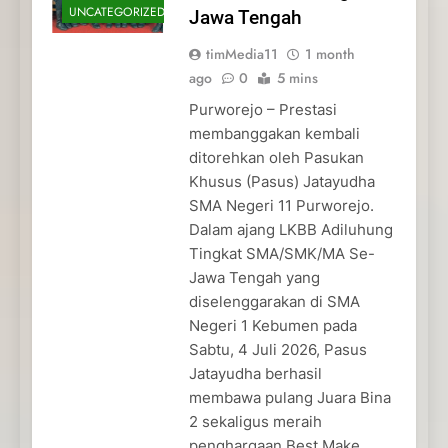
UNCATEGORIZED
Jawa Tengah
timMedia11
1 month
ago
0
5 mins
Purworejo – Prestasi
membanggakan kembali
ditorehkan oleh Pasukan
Khusus (Pasus) Jatayudha
SMA Negeri 11 Purworejo.
Dalam ajang LKBB Adiluhung
Tingkat SMA/SMK/MA Se-
Jawa Tengah yang
diselenggarakan di SMA
Negeri 1 Kebumen pada
Sabtu, 4 Juli 2026, Pasus
Jatayudha berhasil
membawa pulang Juara Bina
2 sekaligus meraih
penghargaan Best Make