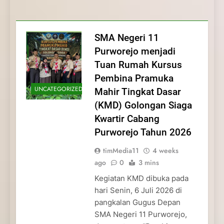
Membentuk Jiwa
Membentuk Jiwa Kepemimpinan,
Membangun Disiplin, Kekompakan, dan
Kwartir Cabang Purworejo Tahun 2026
Kepemimpinan, Disiplin,
Disiplin, dan Pengabdian Generasi
Kepedulian
dan Pengabdian Generasi
Pramuka
SMA Negeri 11
Pramuka
Purworejo menjadi
Tuan Rumah Kursus
Pembina Pramuka
UNCATEGORIZED
Mahir Tingkat Dasar
(KMD) Golongan Siaga
Kwartir Cabang
Purworejo Tahun 2026
timMedia11
4 weeks
ago
0
3 mins
Kegiatan KMD dibuka pada
hari Senin, 6 Juli 2026 di
pangkalan Gugus Depan
SMA Negeri 11 Purworejo,