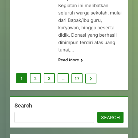
Kegiatan ini melibatkan
seluruh warga sekolah, mulai
dari Bapak/Ibu guru,
karyawan, hingga peserta
didik. Donasi yang berhasil
dihimpun terdiri atas uang
tunai,…
Read More
1
2
3
…
17
Search
SEARCH