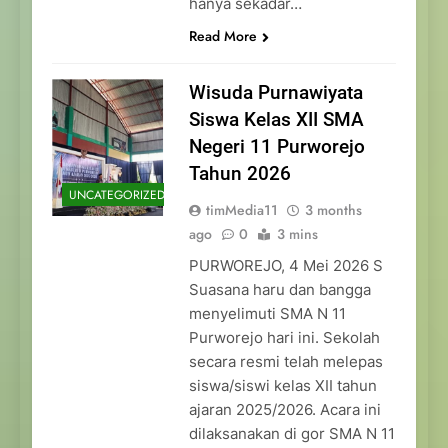
hanya sekadar…
Read More
Wisuda Purnawiyata
Siswa Kelas XII SMA
Negeri 11 Purworejo
Tahun 2026
UNCATEGORIZED
timMedia11
3 months
ago
0
3 mins
PURWOREJO, 4 Mei 2026 S
Suasana haru dan bangga
menyelimuti SMA N 11
Purworejo hari ini. Sekolah
secara resmi telah melepas
siswa/siswi kelas XII tahun
ajaran 2025/2026. Acara ini
dilaksanakan di gor SMA N 11