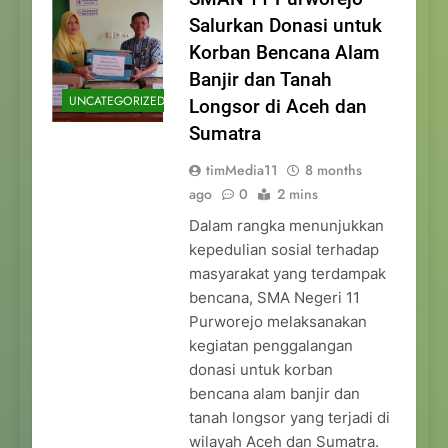
Salurkan Donasi untuk
Korban Bencana Alam
Banjir dan Tanah
UNCATEGORIZED
Longsor di Aceh dan
Sumatra
timMedia11
8 months
ago
0
2 mins
Dalam rangka menunjukkan
kepedulian sosial terhadap
masyarakat yang terdampak
bencana, SMA Negeri 11
Purworejo melaksanakan
kegiatan penggalangan
donasi untuk korban
bencana alam banjir dan
tanah longsor yang terjadi di
wilayah Aceh dan Sumatra.