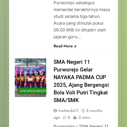
Purworejo sekaligus
menandai berakhirnya masa
studi selama tiga tahun.
Acara yang dimulai pukul
09.00 WIB ini dihadiri oleh
jajaran guru…
Read More
SMA Negeri 11
Purworejo Gelar
NAYAKA PADMA CUP
2025, Ajang Bergengsi
UNCATEGORIZED
Bola Voli Putri Tingkat
SMA/SMK
timMedia11
8 months
ago
0
2 mins
Purworejo – SMA Negeri 11