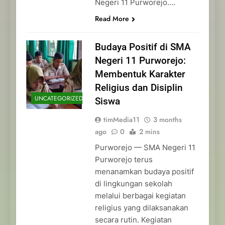
Negeri 11 Purworejo….
Read More
Budaya Positif di SMA
Negeri 11 Purworejo:
Membentuk Karakter
Religius dan Disiplin
UNCATEGORIZED
Siswa
timMedia11
3 months
ago
0
2 mins
Purworejo — SMA Negeri 11
Purworejo terus
menanamkan budaya positif
di lingkungan sekolah
melalui berbagai kegiatan
religius yang dilaksanakan
secara rutin. Kegiatan