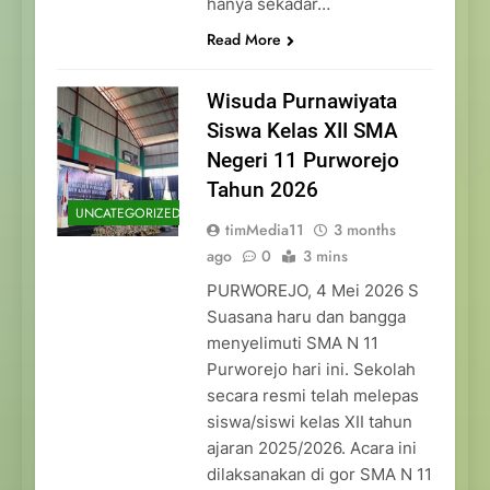
hanya sekadar…
Read More
Wisuda Purnawiyata
Siswa Kelas XII SMA
Negeri 11 Purworejo
Tahun 2026
UNCATEGORIZED
timMedia11
3 months
ago
0
3 mins
PURWOREJO, 4 Mei 2026 S
Suasana haru dan bangga
menyelimuti SMA N 11
Purworejo hari ini. Sekolah
secara resmi telah melepas
siswa/siswi kelas XII tahun
ajaran 2025/2026. Acara ini
dilaksanakan di gor SMA N 11