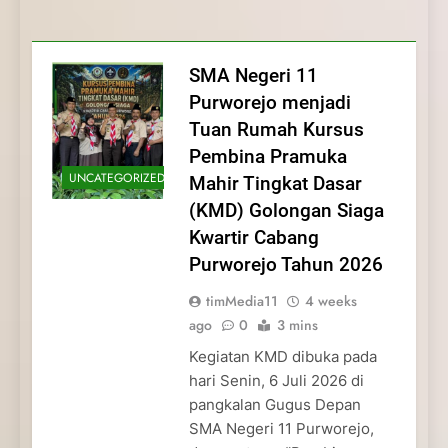
Membentuk Jiwa
Membentuk Jiwa Kepemimpinan,
Membangun Disiplin, Kekompakan, dan
Kwartir Cabang Purworejo Tahun 2026
Kepemimpinan, Disiplin,
Disiplin, dan Pengabdian Generasi
Kepedulian
dan Pengabdian Generasi
Pramuka
SMA Negeri 11
Pramuka
Purworejo menjadi
Tuan Rumah Kursus
Pembina Pramuka
UNCATEGORIZED
Mahir Tingkat Dasar
(KMD) Golongan Siaga
Kwartir Cabang
Purworejo Tahun 2026
timMedia11
4 weeks
ago
0
3 mins
Kegiatan KMD dibuka pada
hari Senin, 6 Juli 2026 di
pangkalan Gugus Depan
SMA Negeri 11 Purworejo,