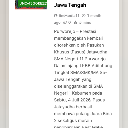
UNCATEGORIZED
Jawa Tengah
timMedia11
1 month
ago
0
5 mins
Purworejo – Prestasi
membanggakan kembali
ditorehkan oleh Pasukan
Khusus (Pasus) Jatayudha
SMA Negeri 11 Purworejo.
Dalam ajang LKBB Adiluhung
Tingkat SMA/SMK/MA Se-
Jawa Tengah yang
diselenggarakan di SMA
Negeri 1 Kebumen pada
Sabtu, 4 Juli 2026, Pasus
Jatayudha berhasil
membawa pulang Juara Bina
2 sekaligus meraih
penghargaan Best Make