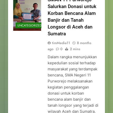
Salurkan Donasi untuk
Korban Bencana Alam
Banjir dan Tanah
UNCATEGORIZED
Longsor di Aceh dan
Sumatra
timMedia11
8 months
ago
0
2 mins
Dalam rangka menunjukkan
kepedulian sosial terhadap
masyarakat yang terdampak
bencana, SMA Negeri 11
Purworejo melaksanakan
kegiatan penggalangan
donasi untuk korban
bencana alam banjir dan
tanah longsor yang terjadi di
wilayah Aceh dan Sumatra.