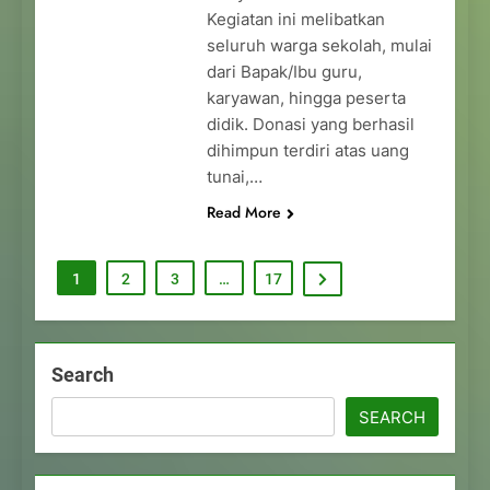
Kegiatan ini melibatkan
seluruh warga sekolah, mulai
dari Bapak/Ibu guru,
karyawan, hingga peserta
didik. Donasi yang berhasil
dihimpun terdiri atas uang
tunai,…
Read More
1
2
3
…
17
Search
SEARCH