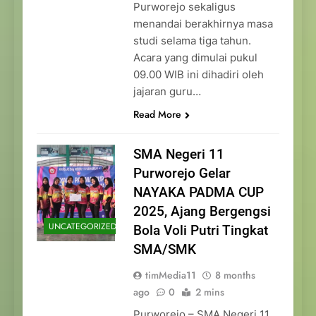
Purworejo sekaligus
menandai berakhirnya masa
studi selama tiga tahun.
Acara yang dimulai pukul
09.00 WIB ini dihadiri oleh
jajaran guru…
Read More
SMA Negeri 11
Purworejo Gelar
NAYAKA PADMA CUP
2025, Ajang Bergengsi
UNCATEGORIZED
Bola Voli Putri Tingkat
SMA/SMK
timMedia11
8 months
ago
0
2 mins
Purworejo – SMA Negeri 11