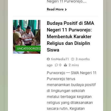
Negeri 11 Purworejo….
Read More
Budaya Positif di SMA
Negeri 11 Purworejo:
Membentuk Karakter
Religius dan Disiplin
UNCATEGORIZED
Siswa
timMedia11
3 months
ago
0
2 mins
Purworejo — SMA Negeri 11
Purworejo terus
menanamkan budaya positif
di lingkungan sekolah
melalui berbagai kegiatan
religius yang dilaksanakan
secara rutin. Kegiatan