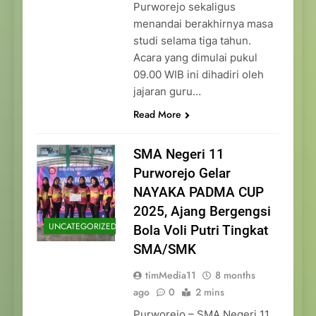
Purworejo sekaligus
menandai berakhirnya masa
studi selama tiga tahun.
Acara yang dimulai pukul
09.00 WIB ini dihadiri oleh
jajaran guru…
Read More
SMA Negeri 11
Purworejo Gelar
NAYAKA PADMA CUP
2025, Ajang Bergengsi
UNCATEGORIZED
Bola Voli Putri Tingkat
SMA/SMK
timMedia11
8 months
ago
0
2 mins
Purworejo – SMA Negeri 11