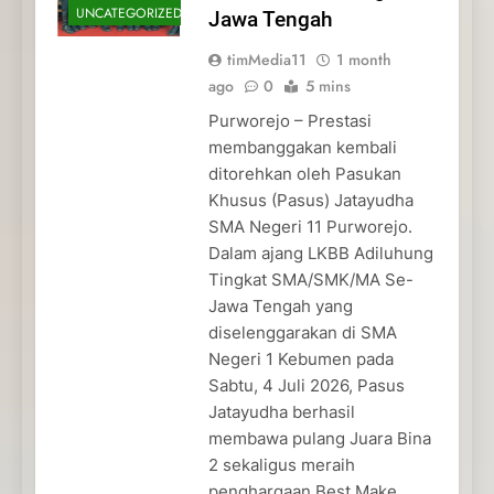
UNCATEGORIZED
Jawa Tengah
timMedia11
1 month
ago
0
5 mins
Purworejo – Prestasi
membanggakan kembali
ditorehkan oleh Pasukan
Khusus (Pasus) Jatayudha
SMA Negeri 11 Purworejo.
Dalam ajang LKBB Adiluhung
Tingkat SMA/SMK/MA Se-
Jawa Tengah yang
diselenggarakan di SMA
Negeri 1 Kebumen pada
Sabtu, 4 Juli 2026, Pasus
Jatayudha berhasil
membawa pulang Juara Bina
2 sekaligus meraih
penghargaan Best Make