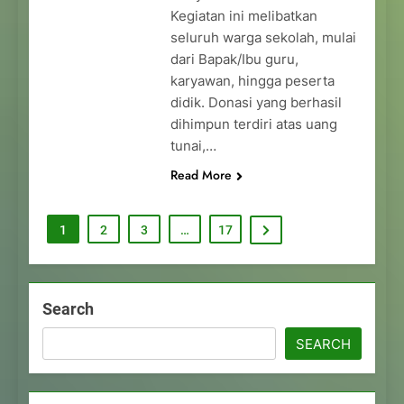
Kegiatan ini melibatkan
seluruh warga sekolah, mulai
dari Bapak/Ibu guru,
karyawan, hingga peserta
didik. Donasi yang berhasil
dihimpun terdiri atas uang
tunai,…
Read More
1
2
3
…
17
Search
SEARCH