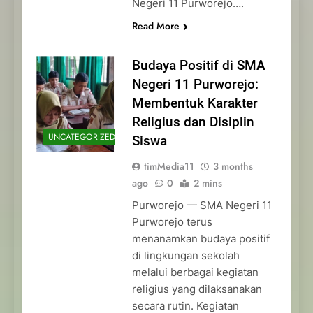
Negeri 11 Purworejo….
Read More
Budaya Positif di SMA
Negeri 11 Purworejo:
Membentuk Karakter
Religius dan Disiplin
UNCATEGORIZED
Siswa
timMedia11
3 months
ago
0
2 mins
Purworejo — SMA Negeri 11
Purworejo terus
menanamkan budaya positif
di lingkungan sekolah
melalui berbagai kegiatan
religius yang dilaksanakan
secara rutin. Kegiatan