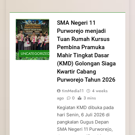
Membentuk Jiwa
Membentuk Jiwa Kepemimpinan,
Membangun Disiplin, Kekompakan, dan
Kwartir Cabang Purworejo Tahun 2026
Kepemimpinan, Disiplin,
Disiplin, dan Pengabdian Generasi
Kepedulian
dan Pengabdian Generasi
Pramuka
SMA Negeri 11
Pramuka
Purworejo menjadi
Tuan Rumah Kursus
Pembina Pramuka
UNCATEGORIZED
Mahir Tingkat Dasar
(KMD) Golongan Siaga
Kwartir Cabang
Purworejo Tahun 2026
timMedia11
4 weeks
ago
0
3 mins
Kegiatan KMD dibuka pada
hari Senin, 6 Juli 2026 di
pangkalan Gugus Depan
SMA Negeri 11 Purworejo,