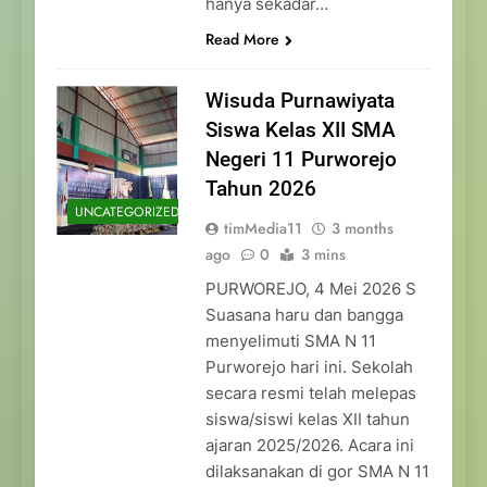
hanya sekadar…
Read More
Wisuda Purnawiyata
Siswa Kelas XII SMA
Negeri 11 Purworejo
Tahun 2026
UNCATEGORIZED
timMedia11
3 months
ago
0
3 mins
PURWOREJO, 4 Mei 2026 S
Suasana haru dan bangga
menyelimuti SMA N 11
Purworejo hari ini. Sekolah
secara resmi telah melepas
siswa/siswi kelas XII tahun
ajaran 2025/2026. Acara ini
dilaksanakan di gor SMA N 11