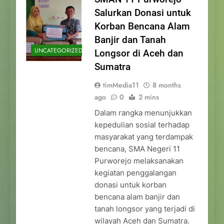
Salurkan Donasi untuk
Korban Bencana Alam
Banjir dan Tanah
UNCATEGORIZED
Longsor di Aceh dan
Sumatra
timMedia11
8 months
ago
0
2 mins
Dalam rangka menunjukkan
kepedulian sosial terhadap
masyarakat yang terdampak
bencana, SMA Negeri 11
Purworejo melaksanakan
kegiatan penggalangan
donasi untuk korban
bencana alam banjir dan
tanah longsor yang terjadi di
wilayah Aceh dan Sumatra.