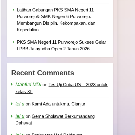
Latihan Gabungan PKS SMA Negeri 11
Purworejo& SMK Negeri 6 Purworejo:
Membangun Disiplin, Kekompakan, dan
Kepedulian
PKS SMA Negeri 11 Purworejo Sukses Gelar
LPBB Jatayudha Open 2 Tahun 2026
Recent Comments
Mahfud MDI
on
Tes Uji Coba US – 2023 untuk
kelas XII
tel u
on
Kami Ada untukmu, Cianjur
tel u
on
Gema Sholawat Berkumandang
Dahsyat