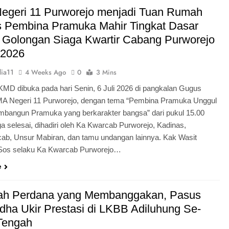
Pengabdian Generasi P
egeri 11 Purworejo menjadi Tuan Rumah
s Pembina Pramuka Mahir Tingkat Dasar
 Golongan Siaga Kwartir Cabang Purworejo
 2026
ia11
4 Weeks Ago
0
3 Mins
KMD dibuka pada hari Senin, 6 Juli 2026 di pangkalan Gugus
A Negeri 11 Purworejo, dengan tema “Pembina Pramuka Unggul
bangun Pramuka yang berkarakter bangsa” dari pukul 15.00
a selesai, dihadiri oleh Ka Kwarcab Purworejo, Kadinas,
cab, Unsur Mabiran, dan tamu undangan lainnya. Kak Wasit
.Sos selaku Ka Kwarcab Purworejo…
e
ah Perdana yang Membanggakan, Pasus
dha Ukir Prestasi di LKBB Adiluhung Se-
Tengah