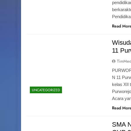
pendidika
berkarak
Pendidik
Read Mor
Wisuda
11 Pur
TimMed
PURWOREJ
N 11 Purw
kelas XII
UNCATEGORIZED
Purworejo
Acara yan
Read Mor
SMA N