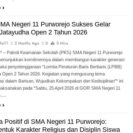
e
MA Negeri 11 Purworejo Sukses Gelar
Jatayudha Open 2 Tahun 2026
ia11
2 Months Ago
0
5 Mins
* – Patroli Keamanan Sekolah (PKS) SMA Negeri 11 Purworejo
menunjukkan komitmennya dalam membangun karakter generasi
lui penyelenggaraan *Lomba Peraturan Baris Berbaris (LPBB)
a Open 2 Tahun 2026. Kegiatan yang mengusung tema
itas dalam Barisan, Wujudkan Kekompakan dan Kedisiplinan”* ini
laksanakan pada *Sabtu, 25 April 2026 di GOR SMA Negeri 11
o….
e
 Positif di SMA Negeri 11 Purworejo:
tuk Karakter Religius dan Disiplin Siswa