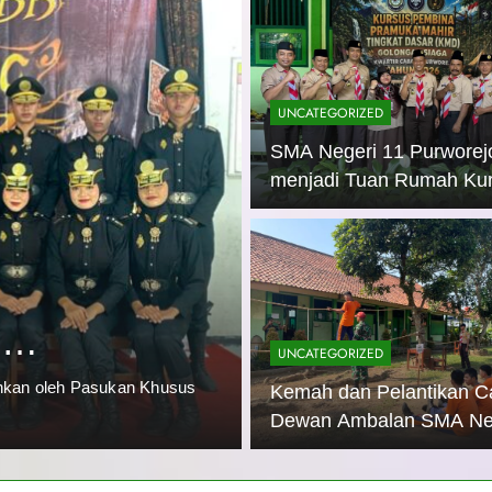
UNCATEGORIZED
SMA Negeri 11 Purworej
menjadi Tuan Rumah Ku
Pembina Pramuka Mahir
Tingkat Dasar (KMD) Go
1 Month Ag
UNCATEGORIZED
Siaga Kwartir Cabang
Kemah dan Pe
Purworejo Tahun 2026
s
Dewan Ambal
UNCATEGORIZED
i di LKBB
Purworejo: M
ehkan oleh Pasukan Khusus
Purworejo, 24 Juni 2026 – Gu
Kemah dan Pelantikan C
sukses menyelenggarakan ke
ngah
Kepemimpinan
Dewan Ambalan SMA Ne
11 Purworejo: Membentu
Pengabdian 
Kepemimpinan, Disiplin,