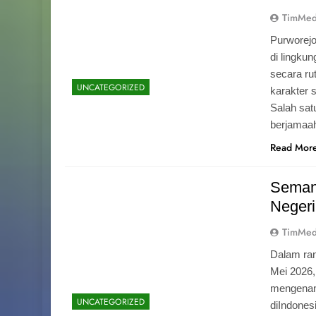
TimMed
Purworej
di lingku
secara ru
UNCATEGORIZED
karakter s
Salah sat
berjamaah
Read Mor
Seman
Negeri
TimMed
Dalam ran
Mei 2026
mengenang
UNCATEGORIZED
diIndones