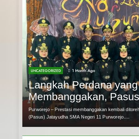
1 Month Ago
UNCATEGORIZED
Langkah Perdana yang
Membanggakan, Pasu
Jatayudha Ukir Prestas
pan
Purworejo – Prestasi membanggakan kembali ditor
(Pasus) Jatayudha SMA Negeri 11 Purworejo….
Adiluhung Se-Jawa Te