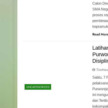
Calon Dew
SMA Neger
proses r
pembinaan
kepramu
Read Mor
Latih
Purwo
Disipl
TimMed
Sabtu, 7 
pelaksan
UNCATEGORIZED
Purworej
ini mengu
dan Tertib
kekompak