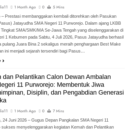
ia11
1 Month Ago
0
5 Mins
 – Prestasi membanggakan kembali ditorehkan oleh Pasukan
Pasus) Jatayudha SMA Negeri 11 Purworejo. Dalam ajang LKBB
g Tingkat SMA/SMK/MA Se-Jawa Tengah yang diselenggarakan di
i 1 Kebumen pada Sabtu, 4 Juli 2026, Pasus Jatayudha berhasil
pulang Juara Bina 2 sekaligus meraih penghargaan Best Make
n ini menjadi sejarah tersendiri bagi Pasus…
e
 dan Pelantikan Calon Dewan Ambalan
egeri 11 Purworejo: Membentuk Jiwa
mpinan, Disiplin, dan Pengabdian Generasi
ka
ia11
1 Month Ago
0
7 Mins
o, 24 Juni 2026 – Gugus Depan Pangkalan SMA Negeri 11
o sukses menyelenggarakan kegiatan Kemah dan Pelantikan