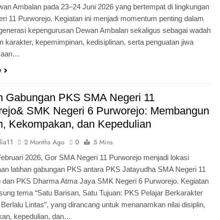
an Ambalan pada 23–24 Juni 2026 yang bertempat di lingkungan
i 11 Purworejo. Kegiatan ini menjadi momentum penting dalam
egenerasi kepengurusan Dewan Ambalan sekaligus sebagai wadah
 karakter, kepemimpinan, kedisiplinan, serta penguatan jiwa
kaan…
e
an Gabungan PKS SMA Negeri 11
rejo& SMK Negeri 6 Purworejo: Membangun
in, Kekompakan, dan Kepedulian
ia11
2 Months Ago
0
5 Mins
Februari 2026, Gor SMA Negeri 11 Purworejo menjadi lokasi
aan latihan gabungan PKS antara PKS Jatayudha SMA Negeri 11
o dan PKS Dharma Atma Jaya SMK Negeri 6 Purworejo. Kegiatan
sung tema “Satu Barisan, Satu Tujuan: PKS Pelajar Berkarakter
 Berlalu Lintas”, yang dirancang untuk menanamkan nilai disiplin,
an, kepedulian, dan…