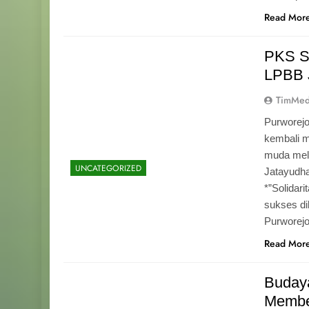
Read Mor
PKS S
LPBB 
TimMed
Purworejo
kembali 
muda mela
UNCATEGORIZED
Jatayudh
*”Solidar
sukses di
Purworej
Read Mor
Budaya
Memben