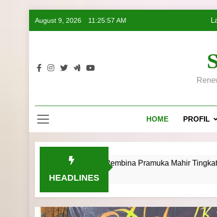
Skip
August 9, 2026
11:25:58 AM
L
to
content
Renew
L
HOME
PROFIL
mah Kursus Pembina Pramuka Mahir Tingkat Dasar (KMD) Golo
HEADLINES