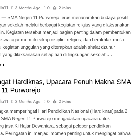
ia11
3 Months Ago
0
2 Mins
o — SMA Negeri 11 Purworejo terus menanamkan budaya positif
ngan sekolah melalui berbagai kegiatan religius yang dilaksanakan
tin. Kegiatan tersebut menjadi bagian penting dalam pembentukan
iswa agar memiliki sikap disiplin, religius, dan berakhlak mulia.
u kegiatan unggulan yang diterapkan adalah shalat dzuhur
 yang dilaksanakan setiap hari di lingkungan sekolah….
e
gat Hardiknas, Upacara Penuh Makna SMA
 11 Purworejo
ia11
3 Months Ago
0
2 Mins
gka memperingati Hari Pendidikan Nasional (Hardiknas)pada 2
, SMA Negeri 11 Purworejo mengadakan upacara untuk
 jasa Ki Hajar Dewantara, sebagai pelopor pendidikan
ia. Peringatan ini menjadi momen penting untuk mengingat bahwa