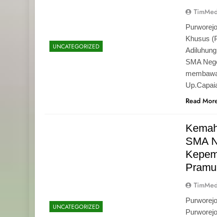
TimMed
Purworejo
Khusus (
UNCATEGORIZED
Adiluhun
SMA Neger
membawa 
Up.Capaia
Read Mor
Kemah
SMA N
Kepemi
Pramu
TimMed
Purworej
UNCATEGORIZED
Purworej