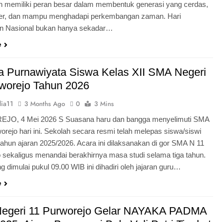
n memiliki peran besar dalam membentuk generasi yang cerdas,
ter, dan mampu menghadapi perkembangan zaman. Hari
an Nasional bukan hanya sekadar…
e
 Purnawiyata Siswa Kelas XII SMA Negeri
worejo Tahun 2026
ia11
3 Months Ago
0
3 Mins
O, 4 Mei 2026 S Suasana haru dan bangga menyelimuti SMA
orejo hari ini. Sekolah secara resmi telah melepas siswa/siswi
 tahun ajaran 2025/2026. Acara ini dilaksanakan di gor SMA N 11
 sekaligus menandai berakhirnya masa studi selama tiga tahun.
g dimulai pukul 09.00 WIB ini dihadiri oleh jajaran guru…
e
egeri 11 Purworejo Gelar NAYAKA PADMA