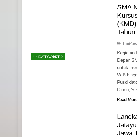
SMA N
Kursu
(KMD)
Tahun
TimMed
Kegiatan 
UNCATEGORIZED
Depan SM
untuk mem
WIB hingg
Pusdiklat
Diono, S
Read Mor
Langk
Jatayu
Jawa 