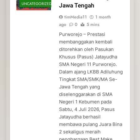
UNCATEGORIZED
Jawa Tengah
timMedia11
1 month
ago
0
5 mins
Purworejo – Prestasi
membanggakan kembali
ditorehkan oleh Pasukan
Khusus (Pasus) Jatayudha
SMA Negeri 11 Purworejo.
Dalam ajang LKBB Adiluhung
Tingkat SMA/SMK/MA Se-
Jawa Tengah yang
diselenggarakan di SMA
Negeri 1 Kebumen pada
Sabtu, 4 Juli 2026, Pasus
Jatayudha berhasil
membawa pulang Juara Bina
2 sekaligus meraih
penghargaan Best Make