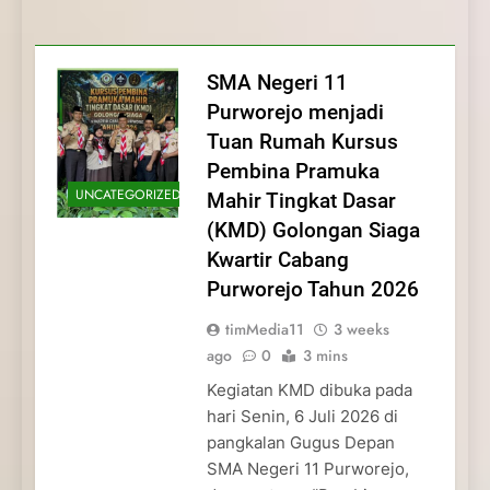
Membentuk Jiwa
Membentuk Jiwa Kepemimpinan,
Membangun Disiplin, Kekompakan, dan
Kwartir Cabang Purworejo Tahun 2026
Kepemimpinan, Disiplin,
Disiplin, dan Pengabdian Generasi
Kepedulian
dan Pengabdian Generasi
Pramuka
SMA Negeri 11
Pramuka
Purworejo menjadi
Tuan Rumah Kursus
Pembina Pramuka
UNCATEGORIZED
Mahir Tingkat Dasar
(KMD) Golongan Siaga
Kwartir Cabang
Purworejo Tahun 2026
timMedia11
3 weeks
ago
0
3 mins
Kegiatan KMD dibuka pada
hari Senin, 6 Juli 2026 di
pangkalan Gugus Depan
SMA Negeri 11 Purworejo,