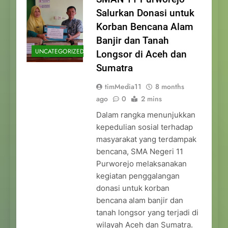
Salurkan Donasi untuk
Korban Bencana Alam
Banjir dan Tanah
UNCATEGORIZED
Longsor di Aceh dan
Sumatra
timMedia11
8 months
ago
0
2 mins
Dalam rangka menunjukkan
kepedulian sosial terhadap
masyarakat yang terdampak
bencana, SMA Negeri 11
Purworejo melaksanakan
kegiatan penggalangan
donasi untuk korban
bencana alam banjir dan
tanah longsor yang terjadi di
wilayah Aceh dan Sumatra.