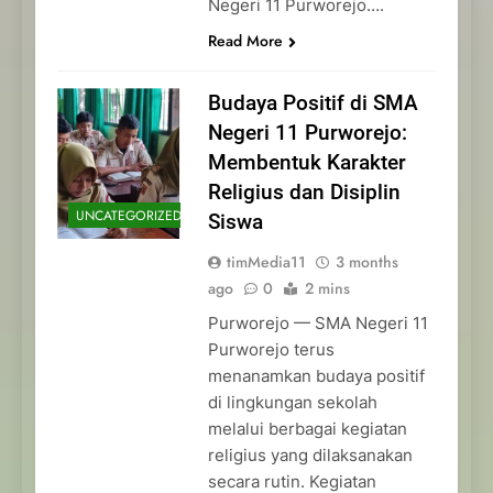
Negeri 11 Purworejo….
Read More
Budaya Positif di SMA
Negeri 11 Purworejo:
Membentuk Karakter
Religius dan Disiplin
UNCATEGORIZED
Siswa
timMedia11
3 months
ago
0
2 mins
Purworejo — SMA Negeri 11
Purworejo terus
menanamkan budaya positif
di lingkungan sekolah
melalui berbagai kegiatan
religius yang dilaksanakan
secara rutin. Kegiatan