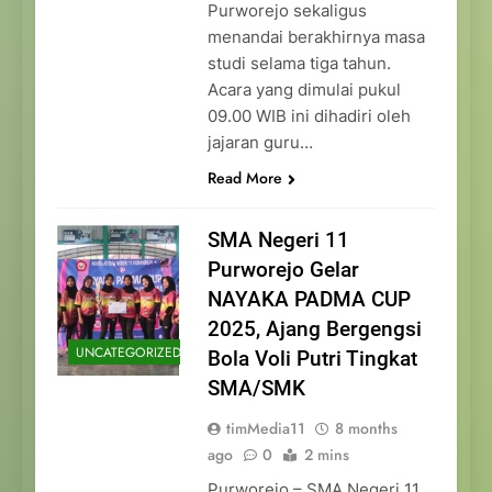
Purworejo sekaligus
menandai berakhirnya masa
studi selama tiga tahun.
Acara yang dimulai pukul
09.00 WIB ini dihadiri oleh
jajaran guru…
Read More
SMA Negeri 11
Purworejo Gelar
NAYAKA PADMA CUP
2025, Ajang Bergengsi
UNCATEGORIZED
Bola Voli Putri Tingkat
SMA/SMK
timMedia11
8 months
ago
0
2 mins
Purworejo – SMA Negeri 11