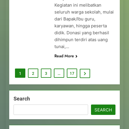
Kegiatan ini melibatkan
seluruh warga sekolah, mulai
dari Bapak/Ibu guru,
karyawan, hingga peserta
didik. Donasi yang berhasil
dihimpun terdiri atas uang
tunai,…
Read More
1
2
3
…
17
Search
SEARCH