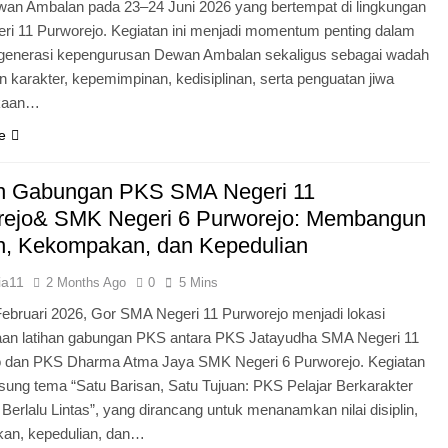
an Ambalan pada 23–24 Juni 2026 yang bertempat di lingkungan
i 11 Purworejo. Kegiatan ini menjadi momentum penting dalam
egenerasi kepengurusan Dewan Ambalan sekaligus sebagai wadah
 karakter, kepemimpinan, kedisiplinan, serta penguatan jiwa
kaan…
e
an Gabungan PKS SMA Negeri 11
rejo& SMK Negeri 6 Purworejo: Membangun
in, Kekompakan, dan Kepedulian
ia11
2 Months Ago
0
5 Mins
Februari 2026, Gor SMA Negeri 11 Purworejo menjadi lokasi
aan latihan gabungan PKS antara PKS Jatayudha SMA Negeri 11
o dan PKS Dharma Atma Jaya SMK Negeri 6 Purworejo. Kegiatan
sung tema “Satu Barisan, Satu Tujuan: PKS Pelajar Berkarakter
 Berlalu Lintas”, yang dirancang untuk menanamkan nilai disiplin,
an, kepedulian, dan…