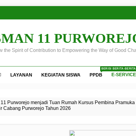
SMAN 11 PURWOREJ
 the Spirit of Contribution to Empowering the Way of Good Cha
BERISI BERITA-BERIT
E-SERVIC
LAYANAN
KEGIATAN SISWA
PPDB
ejo
 Calon
S SMA
ursus
s
egeri 11
 SMK
11 Purworejo menjadi Tuan Rumah Kursus Pembina Pramuka 
ir Cabang Purworejo Tahun 2026
r Tingkat
i di LKBB
 Jiwa
Membangun
di pangkalan Gugus Depan
ehkan oleh Pasukan Khusus
SMA Negeri 11 Purworejo
o menjadi lokasi pelaksanaan
 Siaga
ngah
, dan
dan
dana yang Membanggakan, Pasus Jatayudha Ukir Prestasi di
ejo Tahun
Pramuka