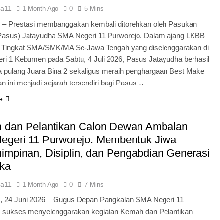
ia11
1 Month Ago
0
5 Mins
 – Prestasi membanggakan kembali ditorehkan oleh Pasukan
Pasus) Jatayudha SMA Negeri 11 Purworejo. Dalam ajang LKBB
g Tingkat SMA/SMK/MA Se-Jawa Tengah yang diselenggarakan di
i 1 Kebumen pada Sabtu, 4 Juli 2026, Pasus Jatayudha berhasil
pulang Juara Bina 2 sekaligus meraih penghargaan Best Make
n ini menjadi sejarah tersendiri bagi Pasus…
e
 dan Pelantikan Calon Dewan Ambalan
egeri 11 Purworejo: Membentuk Jiwa
mpinan, Disiplin, dan Pengabdian Generasi
ka
ia11
1 Month Ago
0
7 Mins
o, 24 Juni 2026 – Gugus Depan Pangkalan SMA Negeri 11
o sukses menyelenggarakan kegiatan Kemah dan Pelantikan