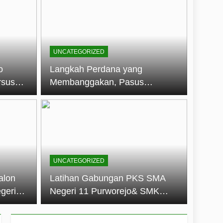
embentuk Jiwa Kepemimpinan, Disiplin,
jo: Membangun Disiplin, Kekompakan,
UNCATEGORIZED
un 2026
o
Langkah Perdana yang
rsus
Membanggakan, Pasus
dan Disiplin Siswa
Jatayudha Ukir Prestasi di
longan
LKBB Adiluhung Se-Jawa
Tengah
UNCATEGORIZED
alon
Latihan Gabungan PKS SMA
geri
Negeri 11 Purworejo& SMK
k Jiwa
Negeri 6 Purworejo:
 dan
Membangun Disiplin,