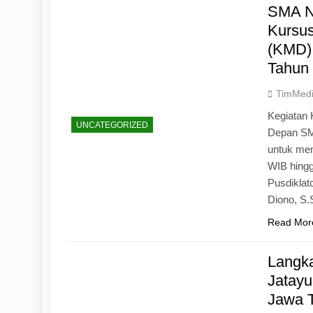
SMA N
Kursu
(KMD)
Tahun
TimMed
Kegiatan 
UNCATEGORIZED
Depan SM
untuk mem
WIB hingg
Pusdiklat
Diono, S
Read Mor
Langk
Jatayu
Jawa 