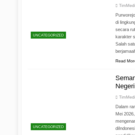
TimMed
Purworej
di lingku
secara ru
UNCATEGORIZED
karakter s
Salah sat
berjamaah
Read Mor
Seman
Negeri
TimMed
Dalam ran
Mei 2026
mengenang
UNCATEGORIZED
diIndones