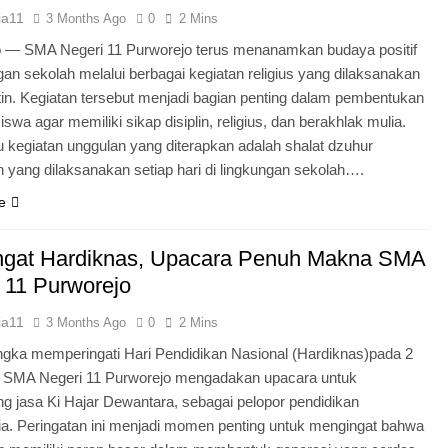
ia11
3 Months Ago
0
2 Mins
o — SMA Negeri 11 Purworejo terus menanamkan budaya positif
ngan sekolah melalui berbagai kegiatan religius yang dilaksanakan
tin. Kegiatan tersebut menjadi bagian penting dalam pembentukan
iswa agar memiliki sikap disiplin, religius, dan berakhlak mulia.
u kegiatan unggulan yang diterapkan adalah shalat dzuhur
 yang dilaksanakan setiap hari di lingkungan sekolah….
e
gat Hardiknas, Upacara Penuh Makna SMA
 11 Purworejo
ia11
3 Months Ago
0
2 Mins
gka memperingati Hari Pendidikan Nasional (Hardiknas)pada 2
, SMA Negeri 11 Purworejo mengadakan upacara untuk
 jasa Ki Hajar Dewantara, sebagai pelopor pendidikan
ia. Peringatan ini menjadi momen penting untuk mengingat bahwa