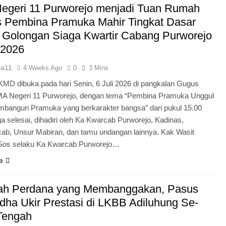
egeri 11 Purworejo menjadi Tuan Rumah
Pengabdian Generasi P
s Pembina Pramuka Mahir Tingkat Dasar
 Golongan Siaga Kwartir Cabang Purworejo
 2026
ia11
4 Weeks Ago
0
3 Mins
KMD dibuka pada hari Senin, 6 Juli 2026 di pangkalan Gugus
A Negeri 11 Purworejo, dengan tema “Pembina Pramuka Unggul
bangun Pramuka yang berkarakter bangsa” dari pukul 15.00
a selesai, dihadiri oleh Ka Kwarcab Purworejo, Kadinas,
cab, Unsur Mabiran, dan tamu undangan lainnya. Kak Wasit
.Sos selaku Ka Kwarcab Purworejo…
e
ah Perdana yang Membanggakan, Pasus
dha Ukir Prestasi di LKBB Adiluhung Se-
Tengah