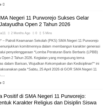
e
MA Negeri 11 Purworejo Sukses Gelar
Jatayudha Open 2 Tahun 2026
ia11
2 Months Ago
0
5 Mins
* – Patroli Keamanan Sekolah (PKS) SMA Negeri 11 Purworejo
menunjukkan komitmennya dalam membangun karakter generasi
lui penyelenggaraan *Lomba Peraturan Baris Berbaris (LPBB)
a Open 2 Tahun 2026. Kegiatan yang mengusung tema
itas dalam Barisan, Wujudkan Kekompakan dan Kedisiplinan”* ini
laksanakan pada *Sabtu, 25 April 2026 di GOR SMA Negeri 11
o….
e
 Positif di SMA Negeri 11 Purworejo:
tuk Karakter Religius dan Disiplin Siswa