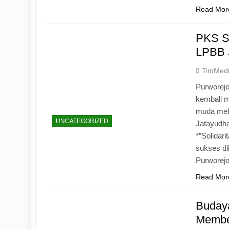
Read Mor
PKS S
LPBB 
TimMed
Purworejo
kembali 
muda mela
UNCATEGORIZED
Jatayudh
*”Solidar
sukses di
Purworej
Read Mor
Budaya
Memben