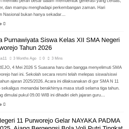
n memiliki peran besar dalam membentuk generasi yang cerdas,
ter, dan mampu menghadapi perkembangan zaman. Hari
an Nasional bukan hanya sekadar…
e
 Purnawiyata Siswa Kelas XII SMA Negeri
worejo Tahun 2026
ia11
3 Months Ago
0
3 Mins
O, 4 Mei 2026 S Suasana haru dan bangga menyelimuti SMA
orejo hari ini. Sekolah secara resmi telah melepas siswa/siswi
 tahun ajaran 2025/2026. Acara ini dilaksanakan di gor SMA N 11
 sekaligus menandai berakhirnya masa studi selama tiga tahun.
g dimulai pukul 09.00 WIB ini dihadiri oleh jajaran guru…
e
egeri 11 Purworejo Gelar NAYAKA PADMA
25, Ajang Bergengsi Bola Voli Putri Tingkat