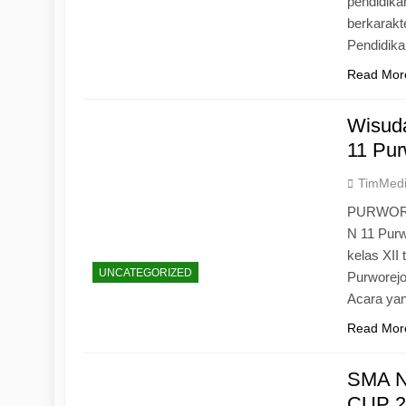
pendidika
berkarak
Pendidik
Read Mor
Wisuda
11 Pur
TimMed
PURWOREJ
N 11 Purw
kelas XII
UNCATEGORIZED
Purworejo
Acara yan
Read Mor
SMA N
CUP 20