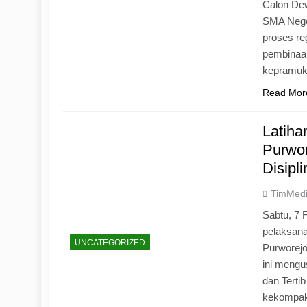
Calon Dew
SMA Neger
proses r
pembinaan
kepramu
Read Mor
Latih
Purwo
Disipl
TimMed
Sabtu, 7 
pelaksan
UNCATEGORIZED
Purworej
ini mengu
dan Tertib
kekompak