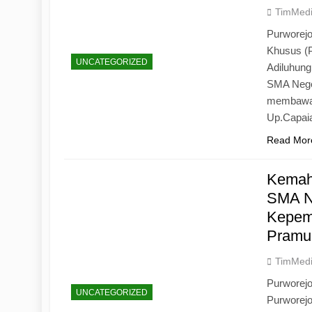
TimMed
Purworejo
Khusus (
UNCATEGORIZED
Adiluhun
SMA Neger
membawa 
Up.Capaia
Read Mor
Kemah
SMA N
Kepemi
Pramu
TimMed
Purworej
UNCATEGORIZED
Purworej