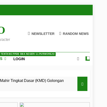
O
NEWSLETTER
RANDOM NEWS
racter
A TENTANG PPDB SMA NEGERI 11 PURWOREJO
ES
LOGIN
Mahir Tingkat Dasar (KMD) Golongan
 LKBB Adiluhung Se-Jawa Tengah