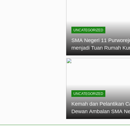
elantikan Calon Dewan Ambalan SMA Negeri 11 Purworejo: M
dian Generasi Pramuka
ungan PKS SMA Negeri 11 Purworejo& SMK Negeri 6 Purwore
ian
UNCATEGORIZED
eri 11 Purworejo Sukses Gelar LPBB Jatayudha Open 2 Tah
SMA Negeri 11 Purworej
menjadi Tuan Rumah Ku
tif di SMA Negeri 11 Purworejo: Membentuk Karakter Religius 
Pembina Pramuka Mahir
Tingkat Dasar (KMD) Go
Siaga Kwartir Cabang
Purworejo Tahun 2026
UNCATEGORIZED
Kemah dan Pelantikan C
Dewan Ambalan SMA Ne
11 Purworejo: Membentu
Kepemimpinan, Disiplin,