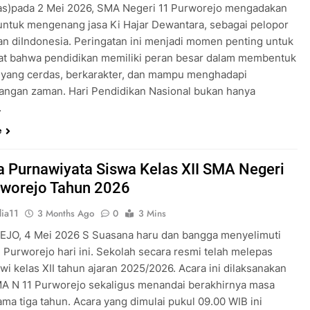
as)pada 2 Mei 2026, SMA Negeri 11 Purworejo mengadakan
untuk mengenang jasa Ki Hajar Dewantara, sebagai pelopor
an diIndonesia. Peringatan ini menjadi momen penting untuk
t bahwa pendidikan memiliki peran besar dalam membentuk
 yang cerdas, berkarakter, dan mampu menghadapi
ngan zaman. Hari Pendidikan Nasional bukan hanya
…
e
 Purnawiyata Siswa Kelas XII SMA Negeri
rworejo Tahun 2026
ia11
3 Months Ago
0
3 Mins
O, 4 Mei 2026 S Suasana haru dan bangga menyelimuti
 Purworejo hari ini. Sekolah secara resmi telah melepas
wi kelas XII tahun ajaran 2025/2026. Acara ini dilaksanakan
MA N 11 Purworejo sekaligus menandai berakhirnya masa
ama tiga tahun. Acara yang dimulai pukul 09.00 WIB ini