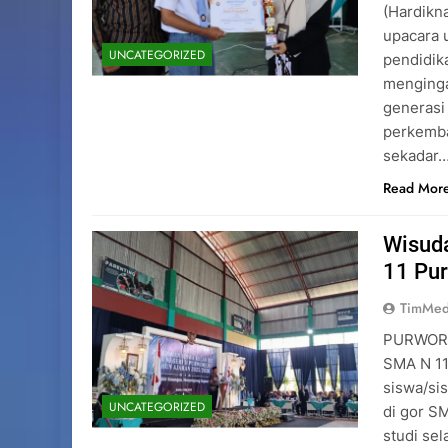
(Hardikn
upacara 
UNCATEGORIZED
pendidik
menginga
generasi
perkemba
sekadar
Read Mor
Wisuda
11 Pu
TimMed
PURWOREJ
SMA N 11
siswa/sis
UNCATEGORIZED
di gor S
studi sel