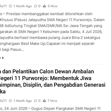
ia11
1 Month Ago
0
5 Mins
o – Prestasi membanggakan kembali ditorehkan oleh
Khusus (Pasus) Jatayudha SMA Negeri 11 Purworejo. Dalam
KBB Adiluhung Tingkat SMA/SMK/MA Se-Jawa Tengah yang
garakan di SMA Negeri 1 Kebumen pada Sabtu, 4 Juli 2026,
tayudha berhasil membawa pulang Juara Bina 2 sekaligus
enghargaan Best Make Up.Capaian ini menjadi sejarah
ri bagi Pasus…
e
 dan Pelantikan Calon Dewan Ambalan
egeri 11 Purworejo: Membentuk Jiwa
mpinan, Disiplin, dan Pengabdian Generasi
ka
ia11
1 Month Ago
0
7 Mins
o, 24 Juni 2026 – Gugus Depan Pangkalan SMA Negeri 11