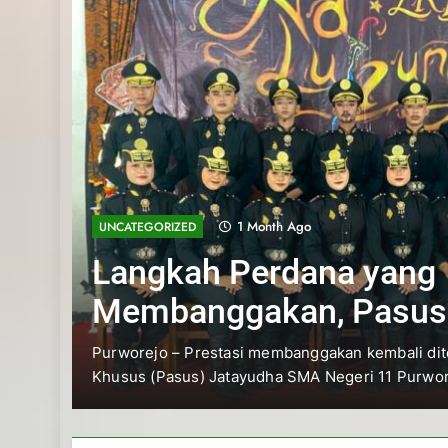
1 Month Ago
UNCATEGORIZED
Langkah Perdana yang
Membanggakan, Pasus
Jatayudha Ukir Prestasi di
Purworejo – Prestasi membanggakan kembali ditorehkan
Khusus (Pasus) Jatayudha SMA Negeri 11 Purworejo….
Adiluhung Se-Jawa Tenga