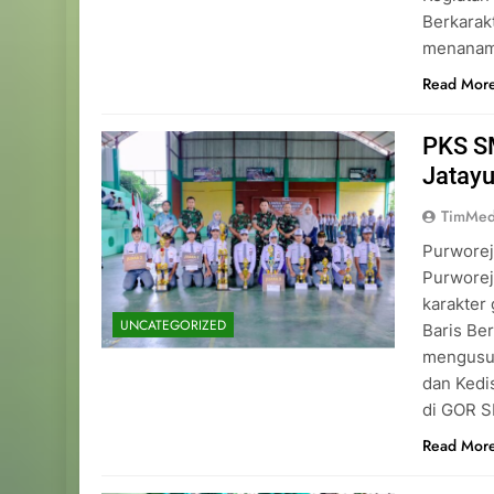
Berkarakt
menanamk
Read Mor
PKS S
Jatay
TimMed
Purworej
Purwore
karakter
UNCATEGORIZED
Baris Be
mengusun
dan Kedis
di GOR S
Read Mor