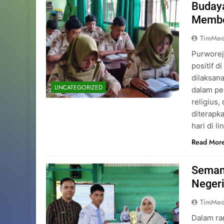
Budaya
Memben
TimMed
Purworej
positif d
dilaksan
UNCATEGORIZED
dalam pe
religius,
diterapk
hari di 
Read Mor
Seman
Negeri
TimMed
Dalam ra