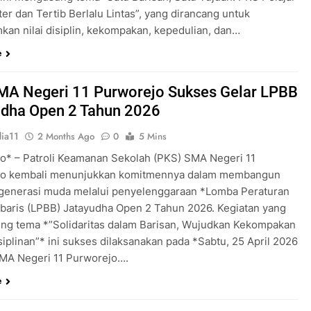
er dan Tertib Berlalu Lintas”, yang dirancang untuk
an nilai disiplin, kekompakan, kepedulian, dan…
e
MA Negeri 11 Purworejo Sukses Gelar LPBB
udha Open 2 Tahun 2026
ia11
2 Months Ago
0
5 Mins
o* – Patroli Keamanan Sekolah (PKS) SMA Negeri 11
jo kembali menunjukkan komitmennya dalam membangun
 generasi muda melalui penyelenggaraan *Lomba Peraturan
rbaris (LPBB) Jatayudha Open 2 Tahun 2026. Kegiatan yang
g tema *”Solidaritas dalam Barisan, Wujudkan Kekompakan
iplinan”* ini sukses dilaksanakan pada *Sabtu, 25 April 2026
MA Negeri 11 Purworejo….
e