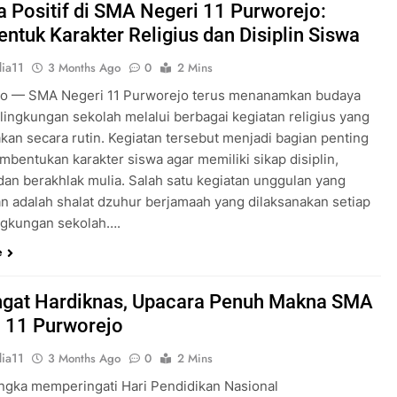
 Positif di SMA Negeri 11 Purworejo:
tuk Karakter Religius dan Disiplin Siswa
ia11
3 Months Ago
0
2 Mins
o — SMA Negeri 11 Purworejo terus menanamkan budaya
i lingkungan sekolah melalui berbagai kegiatan religius yang
akan secara rutin. Kegiatan tersebut menjadi bagian penting
mbentukan karakter siswa agar memiliki sikap disiplin,
 dan berakhlak mulia. Salah satu kegiatan unggulan yang
an adalah shalat dzuhur berjamaah yang dilaksanakan setiap
lingkungan sekolah….
e
gat Hardiknas, Upacara Penuh Makna SMA
 11 Purworejo
ia11
3 Months Ago
0
2 Mins
ngka memperingati Hari Pendidikan Nasional