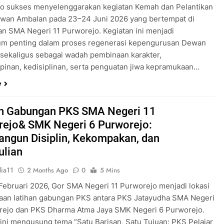
o sukses menyelenggarakan kegiatan Kemah dan Pelantikan
wan Ambalan pada 23–24 Juni 2026 yang bertempat di
an SMA Negeri 11 Purworejo. Kegiatan ini menjadi
m penting dalam proses regenerasi kepengurusan Dewan
sekaligus sebagai wadah pembinaan karakter,
inan, kedisiplinan, serta penguatan jiwa kepramukaan…
e
an Gabungan PKS SMA Negeri 11
rejo& SMK Negeri 6 Purworejo:
ngun Disiplin, Kekompakan, dan
ulian
ia11
2 Months Ago
0
5 Mins
 Februari 2026, Gor SMA Negeri 11 Purworejo menjadi lokasi
aan latihan gabungan PKS antara PKS Jatayudha SMA Negeri
rejo dan PKS Dharma Atma Jaya SMK Negeri 6 Purworejo.
 ini mengusung tema “Satu Barisan, Satu Tujuan: PKS Pelajar