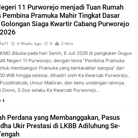
Pengabdian Generasi P
egeri 11 Purworejo menjadi Tuan Rumah
s Pembina Pramuka Mahir Tingkat Dasar
 Golongan Siaga Kwartir Cabang Purworejo
 2026
ia11
4 Weeks Ago
0
3 Mins
 KMD dibuka pada hari Senin, 6 Juli 2026 di pangkalan Gugus
A Negeri 11 Purworejo, dengan tema “Pembina Pramuka
ntuk membangun Pramuka yang berkarakter bangsa” dari
.00 WIB hingga selesai, dihadiri oleh Ka Kwarcab Purworejo,
 Pusdiklatcab, Unsur Mabiran, dan tamu undangan lainnya.
t Diono, S.Sos selaku Ka Kwarcab Purworejo…
e
ah Perdana yang Membanggakan, Pasus
dha Ukir Prestasi di LKBB Adiluhung Se-
Tengah