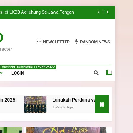
Kwartir Cabang Purworejo Tahun 2026
si di LKBB Adiluhung Se-Jawa Tengah
rejo: Membentuk Jiwa Kepemimpinan,
lin, dan Pengabdian Generasi Pramuka
O
ri 6 Purworejo: Membangun Disiplin,
Kekompakan, dan Kepedulian
NEWSLETTER
RANDOM NEWS
racter
 Pramuka Mahir Tingkat Dasar (KMD)
Kwartir Cabang Purworejo Tahun 2026
si di LKBB Adiluhung Se-Jawa Tengah
ENTANG PPDB SMA NEGERI 11 PURWOREJO
LOGIN
rejo: Membentuk Jiwa Kepemimpinan,
lin, dan Pengabdian Generasi Pramuka
ri 6 Purworejo: Membangun Disiplin,
Kekompakan, dan Kepedulian
Langkah Perdana yang Membanggakan, Pasus Jatayudha Uki
1 Month Ago