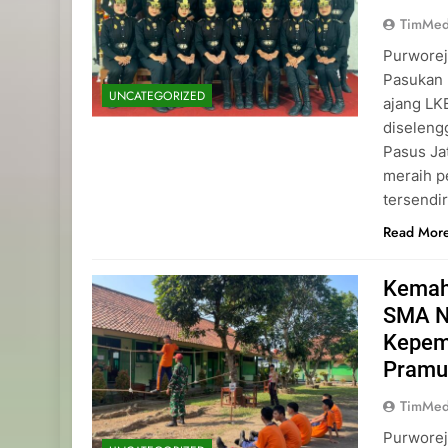
TimMed
Purworej
Pasukan 
UNCATEGORIZED
ajang L
diseleng
Pasus Ja
meraih p
tersendi
Read Mor
Kemah
SMA N
Kepemi
Pramu
TimMed
Purworej