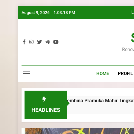
Skip
L
August 9, 2026
1:03:19 PM
to
content
K
Renew
L
HOME
PROFIL
K
Kursus Pembina Pramuka Mahir Tingkat Dasar (KMD) Golonga
HEADLINES