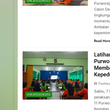
UNCATEGORIZED
Purworej
Calon De
lingkung
momentu
Ambalan 
kepemimp
Read Mor
Latih
Purwo
Memba
Keped
TimMed
Sabtu, 7
UNCATEGORIZED
pelaksan
11 Purwo
Kegiatan