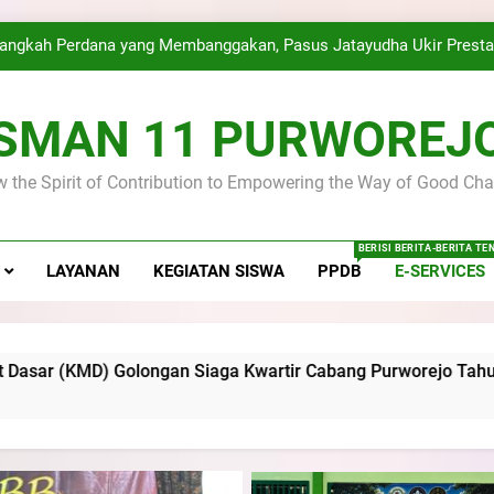
Golongan Siaga 
angkah Perdana yang Membanggakan, Pasus Jatayudha Ukir Presta
emah dan Pelantikan Calon Dewan Ambalan SMA Negeri 11 Purwo
Disip
SMAN 11 PURWOREJ
Latihan Gabungan PKS SMA Negeri 11 Purworejo& SMK Nege
 the Spirit of Contribution to Empowering the Way of Good Cha
SMA Negeri 11 Purworejo menjadi Tuan Rumah Kursus Pembina
Golongan Siaga 
angkah Perdana yang Membanggakan, Pasus Jatayudha Ukir Presta
BERISI BERITA-BERITA T
LAYANAN
KEGIATAN SISWA
PPDB
E-SERVICES
emah dan Pelantikan Calon Dewan Ambalan SMA Negeri 11 Purwo
Disip
Latihan Gabungan PKS SMA Negeri 11 Purworejo& SMK Nege
n Siaga Kwartir Cabang Purworejo Tahun 2026