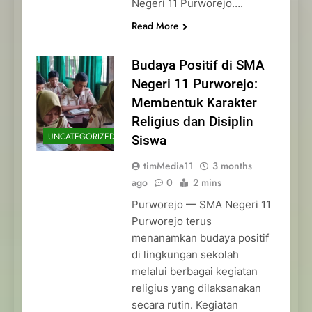
Negeri 11 Purworejo….
Read More
Budaya Positif di SMA
Negeri 11 Purworejo:
Membentuk Karakter
Religius dan Disiplin
UNCATEGORIZED
Siswa
timMedia11
3 months
ago
0
2 mins
Purworejo — SMA Negeri 11
Purworejo terus
menanamkan budaya positif
di lingkungan sekolah
melalui berbagai kegiatan
religius yang dilaksanakan
secara rutin. Kegiatan