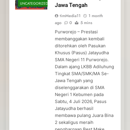
UNCATEGORIZED
Jawa Tengah
timMedia11
1 month
ago
0
5 mins
Purworejo – Prestasi
membanggakan kembali
ditorehkan oleh Pasukan
Khusus (Pasus) Jatayudha
SMA Negeri 11 Purworejo.
Dalam ajang LKBB Adiluhung
Tingkat SMA/SMK/MA Se-
Jawa Tengah yang
diselenggarakan di SMA
Negeri 1 Kebumen pada
Sabtu, 4 Juli 2026, Pasus
Jatayudha berhasil
membawa pulang Juara Bina
2 sekaligus meraih
penghargaan Best Make