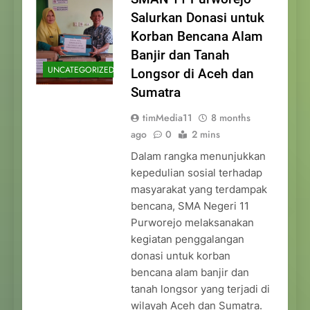
Salurkan Donasi untuk
Korban Bencana Alam
Banjir dan Tanah
UNCATEGORIZED
Longsor di Aceh dan
Sumatra
timMedia11
8 months
ago
0
2 mins
Dalam rangka menunjukkan
kepedulian sosial terhadap
masyarakat yang terdampak
bencana, SMA Negeri 11
Purworejo melaksanakan
kegiatan penggalangan
donasi untuk korban
bencana alam banjir dan
tanah longsor yang terjadi di
wilayah Aceh dan Sumatra.