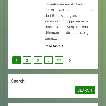
Kegiatan ini melibatkan
seluruh warga sekolah, mulai
dari Bapak/Ibu guru,
karyawan, hingga peserta
didik. Donasi yang berhasil
dihimpun terdiri atas uang
tunai,…
Read More
1
2
3
…
17
Search
SEARCH