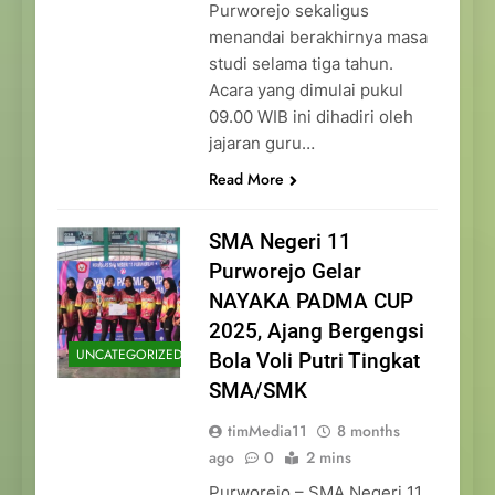
Purworejo sekaligus
menandai berakhirnya masa
studi selama tiga tahun.
Acara yang dimulai pukul
09.00 WIB ini dihadiri oleh
jajaran guru…
Read More
SMA Negeri 11
Purworejo Gelar
NAYAKA PADMA CUP
2025, Ajang Bergengsi
UNCATEGORIZED
Bola Voli Putri Tingkat
SMA/SMK
timMedia11
8 months
ago
0
2 mins
Purworejo – SMA Negeri 11