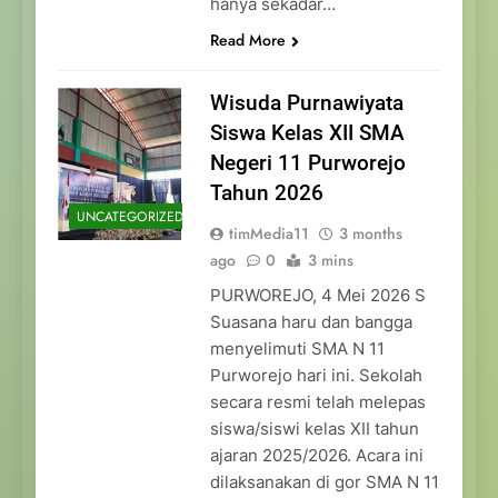
hanya sekadar…
Read More
Wisuda Purnawiyata
Siswa Kelas XII SMA
Negeri 11 Purworejo
Tahun 2026
UNCATEGORIZED
timMedia11
3 months
ago
0
3 mins
PURWOREJO, 4 Mei 2026 S
Suasana haru dan bangga
menyelimuti SMA N 11
Purworejo hari ini. Sekolah
secara resmi telah melepas
siswa/siswi kelas XII tahun
ajaran 2025/2026. Acara ini
dilaksanakan di gor SMA N 11