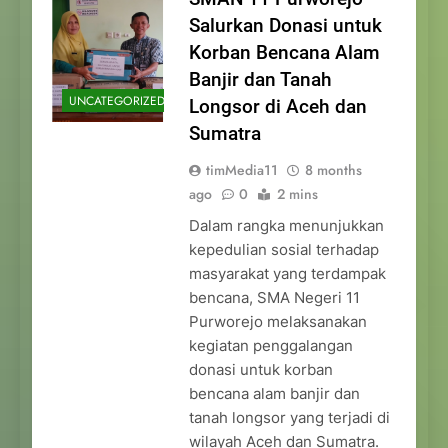
Salurkan Donasi untuk
Korban Bencana Alam
Banjir dan Tanah
UNCATEGORIZED
Longsor di Aceh dan
Sumatra
timMedia11
8 months
ago
0
2 mins
Dalam rangka menunjukkan
kepedulian sosial terhadap
masyarakat yang terdampak
bencana, SMA Negeri 11
Purworejo melaksanakan
kegiatan penggalangan
donasi untuk korban
bencana alam banjir dan
tanah longsor yang terjadi di
wilayah Aceh dan Sumatra.