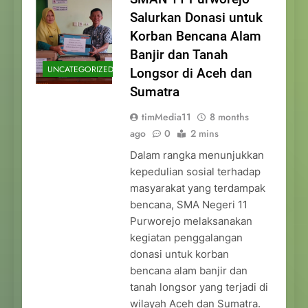
Salurkan Donasi untuk
Korban Bencana Alam
Banjir dan Tanah
UNCATEGORIZED
Longsor di Aceh dan
Sumatra
timMedia11
8 months
ago
0
2 mins
Dalam rangka menunjukkan
kepedulian sosial terhadap
masyarakat yang terdampak
bencana, SMA Negeri 11
Purworejo melaksanakan
kegiatan penggalangan
donasi untuk korban
bencana alam banjir dan
tanah longsor yang terjadi di
wilayah Aceh dan Sumatra.