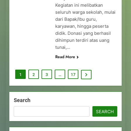
Kegiatan ini melibatkan
seluruh warga sekolah, mulai
dari Bapak/Ibu guru,
karyawan, hingga peserta
didik. Donasi yang berhasil
dihimpun terdiri atas uang
tunai,…
Read More
1
2
3
…
17
Search
SEARCH