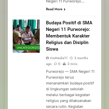
Negeri 11 Purworejo….
Read More
Budaya Positif di SMA
Negeri 11 Purworejo:
Membentuk Karakter
Religius dan Disiplin
UNCATEGORIZED
Siswa
timMedia11
3 months
ago
0
2 mins
Purworejo — SMA Negeri 11
Purworejo terus
menanamkan budaya positif
di lingkungan sekolah
melalui berbagai kegiatan
religius yang dilaksanakan
secara rutin. Kegiatan