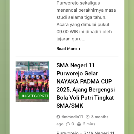
Purworejo sekaligus
menandai berakhirnya masa
studi selama tiga tahun.
Acara yang dimulai pukul
09.00 WIB ini dihadiri oleh
jajaran guru…
Read More
SMA Negeri 11
Purworejo Gelar
NAYAKA PADMA CUP
2025, Ajang Bergengsi
UNCATEGORIZED
Bola Voli Putri Tingkat
SMA/SMK
timMedia11
8 months
ago
0
2 mins
Purworejo – SMA Negeri 11