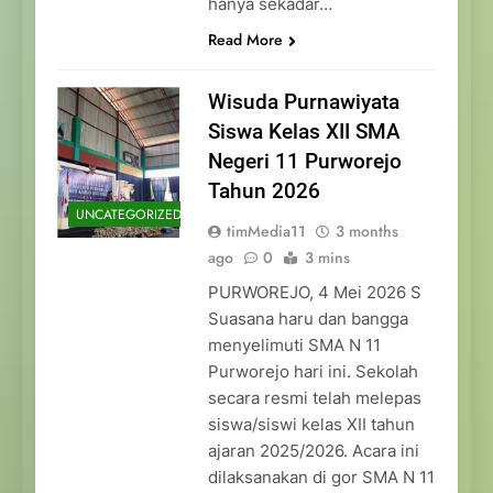
hanya sekadar…
Read More
Wisuda Purnawiyata
Siswa Kelas XII SMA
Negeri 11 Purworejo
Tahun 2026
UNCATEGORIZED
timMedia11
3 months
ago
0
3 mins
PURWOREJO, 4 Mei 2026 S
Suasana haru dan bangga
menyelimuti SMA N 11
Purworejo hari ini. Sekolah
secara resmi telah melepas
siswa/siswi kelas XII tahun
ajaran 2025/2026. Acara ini
dilaksanakan di gor SMA N 11