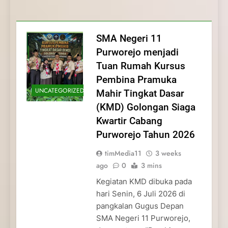
Membentuk Jiwa
Membentuk Jiwa Kepemimpinan,
Membangun Disiplin, Kekompakan, dan
Kwartir Cabang Purworejo Tahun 2026
Kepemimpinan, Disiplin,
Disiplin, dan Pengabdian Generasi
Kepedulian
dan Pengabdian Generasi
Pramuka
SMA Negeri 11
Pramuka
Purworejo menjadi
Tuan Rumah Kursus
Pembina Pramuka
UNCATEGORIZED
Mahir Tingkat Dasar
(KMD) Golongan Siaga
Kwartir Cabang
Purworejo Tahun 2026
timMedia11
3 weeks
ago
0
3 mins
Kegiatan KMD dibuka pada
hari Senin, 6 Juli 2026 di
pangkalan Gugus Depan
SMA Negeri 11 Purworejo,