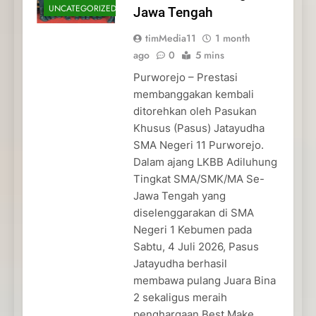
UNCATEGORIZED
Jawa Tengah
timMedia11
1 month
ago
0
5 mins
Purworejo – Prestasi
membanggakan kembali
ditorehkan oleh Pasukan
Khusus (Pasus) Jatayudha
SMA Negeri 11 Purworejo.
Dalam ajang LKBB Adiluhung
Tingkat SMA/SMK/MA Se-
Jawa Tengah yang
diselenggarakan di SMA
Negeri 1 Kebumen pada
Sabtu, 4 Juli 2026, Pasus
Jatayudha berhasil
membawa pulang Juara Bina
2 sekaligus meraih
penghargaan Best Make