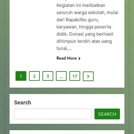
Kegiatan ini melibatkan
seluruh warga sekolah, mulai
dari Bapak/Ibu guru,
karyawan, hingga peserta
didik. Donasi yang berhasil
dihimpun terdiri atas uang
tunai,…
Read More
1
2
3
…
17
Search
SEARCH