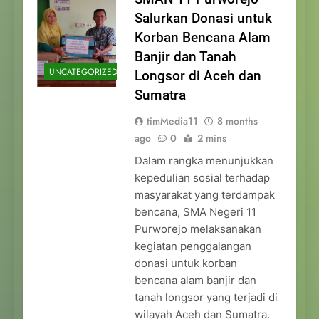
Salurkan Donasi untuk
Korban Bencana Alam
Banjir dan Tanah
UNCATEGORIZED
Longsor di Aceh dan
Sumatra
timMedia11
8 months
ago
0
2 mins
Dalam rangka menunjukkan
kepedulian sosial terhadap
masyarakat yang terdampak
bencana, SMA Negeri 11
Purworejo melaksanakan
kegiatan penggalangan
donasi untuk korban
bencana alam banjir dan
tanah longsor yang terjadi di
wilayah Aceh dan Sumatra.