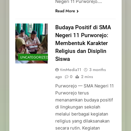
Negeri 11 Purworejo….
Read More
Budaya Positif di SMA
Negeri 11 Purworejo:
Membentuk Karakter
Religius dan Disiplin
UNCATEGORIZED
Siswa
timMedia11
3 months
ago
0
2 mins
Purworejo — SMA Negeri 11
Purworejo terus
menanamkan budaya positif
di lingkungan sekolah
melalui berbagai kegiatan
religius yang dilaksanakan
secara rutin. Kegiatan