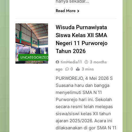
hanya sekadar…
Read More
Wisuda Purnawiyata
Siswa Kelas XII SMA
Negeri 11 Purworejo
Tahun 2026
UNCATEGORIZED
timMedia11
3 months
ago
0
3 mins
PURWOREJO, 4 Mei 2026 S
Suasana haru dan bangga
menyelimuti SMA N 11
Purworejo hari ini. Sekolah
secara resmi telah melepas
siswa/siswi kelas XII tahun
ajaran 2025/2026. Acara ini
dilaksanakan di gor SMA N 11