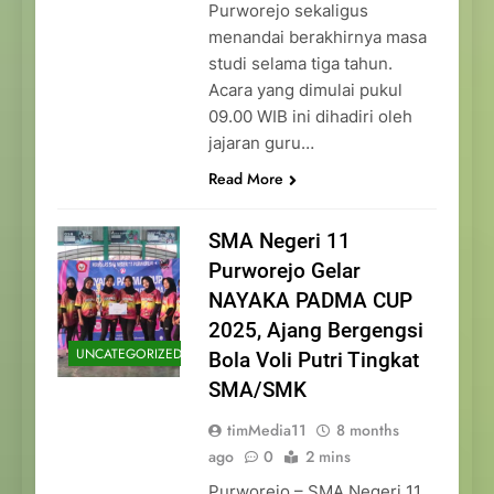
Purworejo sekaligus
menandai berakhirnya masa
studi selama tiga tahun.
Acara yang dimulai pukul
09.00 WIB ini dihadiri oleh
jajaran guru…
Read More
SMA Negeri 11
Purworejo Gelar
NAYAKA PADMA CUP
2025, Ajang Bergengsi
UNCATEGORIZED
Bola Voli Putri Tingkat
SMA/SMK
timMedia11
8 months
ago
0
2 mins
Purworejo – SMA Negeri 11