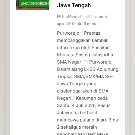
UNCATEGORIZED
Jawa Tengah
timMedia11
1 month
ago
0
5 mins
Purworejo – Prestasi
membanggakan kembali
ditorehkan oleh Pasukan
Khusus (Pasus) Jatayudha
SMA Negeri 11 Purworejo.
Dalam ajang LKBB Adiluhung
Tingkat SMA/SMK/MA Se-
Jawa Tengah yang
diselenggarakan di SMA
Negeri 1 Kebumen pada
Sabtu, 4 Juli 2026, Pasus
Jatayudha berhasil
membawa pulang Juara Bina
2 sekaligus meraih
penghargaan Best Make