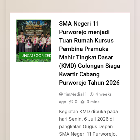
Membentuk Jiwa
Membentuk Jiwa Kepemimpinan,
Membangun Disiplin, Kekompakan, dan
Kwartir Cabang Purworejo Tahun 2026
Kepemimpinan, Disiplin,
Disiplin, dan Pengabdian Generasi
Kepedulian
dan Pengabdian Generasi
Pramuka
SMA Negeri 11
Pramuka
Purworejo menjadi
Tuan Rumah Kursus
Pembina Pramuka
UNCATEGORIZED
Mahir Tingkat Dasar
(KMD) Golongan Siaga
Kwartir Cabang
Purworejo Tahun 2026
timMedia11
4 weeks
ago
0
3 mins
Kegiatan KMD dibuka pada
hari Senin, 6 Juli 2026 di
pangkalan Gugus Depan
SMA Negeri 11 Purworejo,