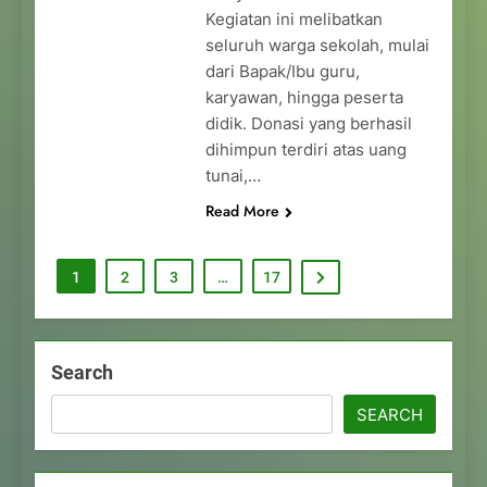
Kegiatan ini melibatkan
seluruh warga sekolah, mulai
dari Bapak/Ibu guru,
karyawan, hingga peserta
didik. Donasi yang berhasil
dihimpun terdiri atas uang
tunai,…
Read More
1
2
3
…
17
Search
SEARCH