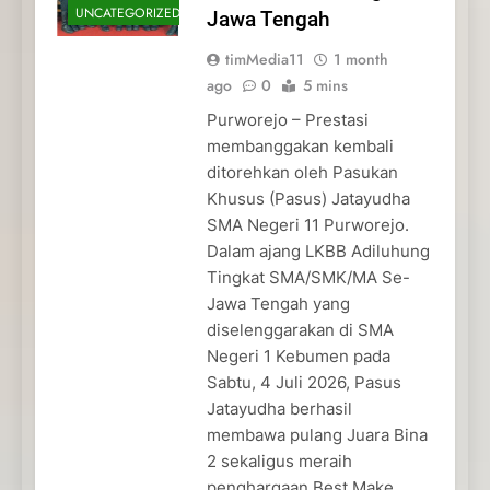
UNCATEGORIZED
Jawa Tengah
timMedia11
1 month
ago
0
5 mins
Purworejo – Prestasi
membanggakan kembali
ditorehkan oleh Pasukan
Khusus (Pasus) Jatayudha
SMA Negeri 11 Purworejo.
Dalam ajang LKBB Adiluhung
Tingkat SMA/SMK/MA Se-
Jawa Tengah yang
diselenggarakan di SMA
Negeri 1 Kebumen pada
Sabtu, 4 Juli 2026, Pasus
Jatayudha berhasil
membawa pulang Juara Bina
2 sekaligus meraih
penghargaan Best Make