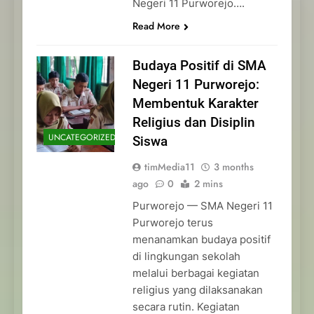
Negeri 11 Purworejo….
Read More
Budaya Positif di SMA
Negeri 11 Purworejo:
Membentuk Karakter
Religius dan Disiplin
UNCATEGORIZED
Siswa
timMedia11
3 months
ago
0
2 mins
Purworejo — SMA Negeri 11
Purworejo terus
menanamkan budaya positif
di lingkungan sekolah
melalui berbagai kegiatan
religius yang dilaksanakan
secara rutin. Kegiatan