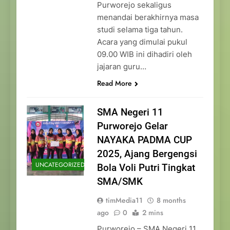
Purworejo sekaligus
menandai berakhirnya masa
studi selama tiga tahun.
Acara yang dimulai pukul
09.00 WIB ini dihadiri oleh
jajaran guru…
Read More
SMA Negeri 11
Purworejo Gelar
NAYAKA PADMA CUP
2025, Ajang Bergengsi
UNCATEGORIZED
Bola Voli Putri Tingkat
SMA/SMK
timMedia11
8 months
ago
0
2 mins
Purworejo – SMA Negeri 11