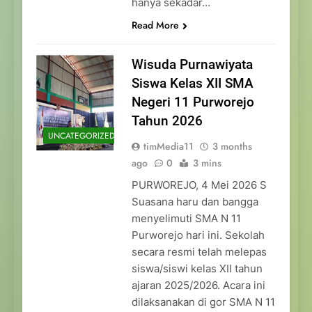
hanya sekadar…
Read More
Wisuda Purnawiyata
Siswa Kelas XII SMA
Negeri 11 Purworejo
Tahun 2026
UNCATEGORIZED
timMedia11
3 months
ago
0
3 mins
PURWOREJO, 4 Mei 2026 S
Suasana haru dan bangga
menyelimuti SMA N 11
Purworejo hari ini. Sekolah
secara resmi telah melepas
siswa/siswi kelas XII tahun
ajaran 2025/2026. Acara ini
dilaksanakan di gor SMA N 11