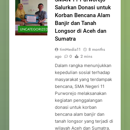
Salurkan Donasi untuk
Korban Bencana Alam
Banjir dan Tanah
UNCATEGORIZED
Longsor di Aceh dan
Sumatra
timMedia11
8 months
ago
0
2 mins
Dalam rangka menunjukkan
kepedulian sosial terhadap
masyarakat yang terdampak
bencana, SMA Negeri 11
Purworejo melaksanakan
kegiatan penggalangan
donasi untuk korban
bencana alam banjir dan
tanah longsor yang terjadi di
wilayah Aceh dan Sumatra.