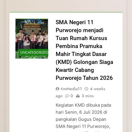
Membentuk Jiwa
Membentuk Jiwa Kepemimpinan,
Membangun Disiplin, Kekompakan, dan
Kwartir Cabang Purworejo Tahun 2026
Kepemimpinan, Disiplin,
Disiplin, dan Pengabdian Generasi
Kepedulian
dan Pengabdian Generasi
Pramuka
SMA Negeri 11
Pramuka
Purworejo menjadi
Tuan Rumah Kursus
Pembina Pramuka
UNCATEGORIZED
Mahir Tingkat Dasar
(KMD) Golongan Siaga
Kwartir Cabang
Purworejo Tahun 2026
timMedia11
4 weeks
ago
0
3 mins
Kegiatan KMD dibuka pada
hari Senin, 6 Juli 2026 di
pangkalan Gugus Depan
SMA Negeri 11 Purworejo,