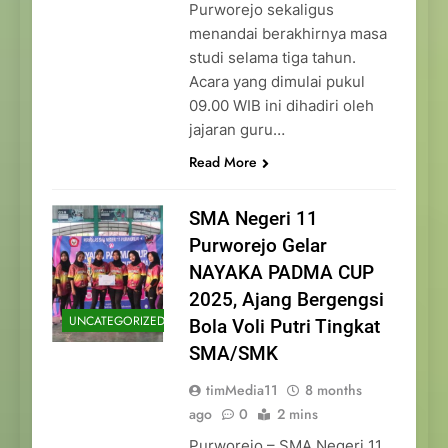
Purworejo sekaligus
menandai berakhirnya masa
studi selama tiga tahun.
Acara yang dimulai pukul
09.00 WIB ini dihadiri oleh
jajaran guru…
Read More
SMA Negeri 11
Purworejo Gelar
NAYAKA PADMA CUP
2025, Ajang Bergengsi
UNCATEGORIZED
Bola Voli Putri Tingkat
SMA/SMK
timMedia11
8 months
ago
0
2 mins
Purworejo – SMA Negeri 11