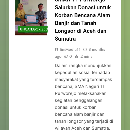
Salurkan Donasi untuk
Korban Bencana Alam
Banjir dan Tanah
UNCATEGORIZED
Longsor di Aceh dan
Sumatra
timMedia11
8 months
ago
0
2 mins
Dalam rangka menunjukkan
kepedulian sosial terhadap
masyarakat yang terdampak
bencana, SMA Negeri 11
Purworejo melaksanakan
kegiatan penggalangan
donasi untuk korban
bencana alam banjir dan
tanah longsor yang terjadi di
wilayah Aceh dan Sumatra.