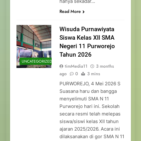
hanya sekadar…
Read More
Wisuda Purnawiyata
Siswa Kelas XII SMA
Negeri 11 Purworejo
Tahun 2026
UNCATEGORIZED
timMedia11
3 months
ago
0
3 mins
PURWOREJO, 4 Mei 2026 S
Suasana haru dan bangga
menyelimuti SMA N 11
Purworejo hari ini. Sekolah
secara resmi telah melepas
siswa/siswi kelas XII tahun
ajaran 2025/2026. Acara ini
dilaksanakan di gor SMA N 11