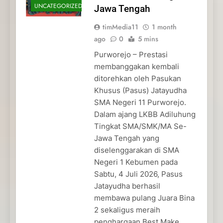
UNCATEGORIZED
Jawa Tengah
timMedia11
1 month
ago
0
5 mins
Purworejo – Prestasi
membanggakan kembali
ditorehkan oleh Pasukan
Khusus (Pasus) Jatayudha
SMA Negeri 11 Purworejo.
Dalam ajang LKBB Adiluhung
Tingkat SMA/SMK/MA Se-
Jawa Tengah yang
diselenggarakan di SMA
Negeri 1 Kebumen pada
Sabtu, 4 Juli 2026, Pasus
Jatayudha berhasil
membawa pulang Juara Bina
2 sekaligus meraih
penghargaan Best Make