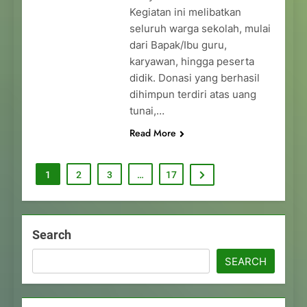
Kegiatan ini melibatkan
seluruh warga sekolah, mulai
dari Bapak/Ibu guru,
karyawan, hingga peserta
didik. Donasi yang berhasil
dihimpun terdiri atas uang
tunai,…
Read More
1
2
3
…
17
Search
SEARCH