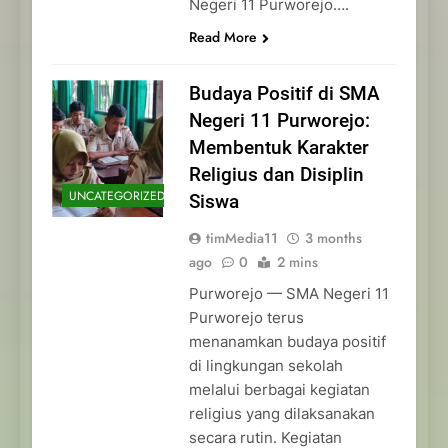
Negeri 11 Purworejo….
Read More
Budaya Positif di SMA
Negeri 11 Purworejo:
Membentuk Karakter
Religius dan Disiplin
UNCATEGORIZED
Siswa
timMedia11
3 months
ago
0
2 mins
Purworejo — SMA Negeri 11
Purworejo terus
menanamkan budaya positif
di lingkungan sekolah
melalui berbagai kegiatan
religius yang dilaksanakan
secara rutin. Kegiatan