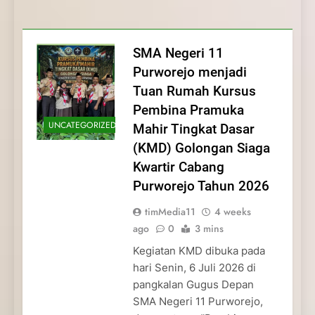
Membentuk Jiwa
Membentuk Jiwa Kepemimpinan,
Membangun Disiplin, Kekompakan, dan
Kwartir Cabang Purworejo Tahun 2026
Kepemimpinan, Disiplin,
Disiplin, dan Pengabdian Generasi
Kepedulian
dan Pengabdian Generasi
Pramuka
SMA Negeri 11
Pramuka
Purworejo menjadi
Tuan Rumah Kursus
Pembina Pramuka
UNCATEGORIZED
Mahir Tingkat Dasar
(KMD) Golongan Siaga
Kwartir Cabang
Purworejo Tahun 2026
timMedia11
4 weeks
ago
0
3 mins
Kegiatan KMD dibuka pada
hari Senin, 6 Juli 2026 di
pangkalan Gugus Depan
SMA Negeri 11 Purworejo,