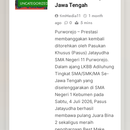
UNCATEGORIZED
Jawa Tengah
timMedia11
1 month
ago
0
5 mins
Purworejo – Prestasi
membanggakan kembali
ditorehkan oleh Pasukan
Khusus (Pasus) Jatayudha
SMA Negeri 11 Purworejo.
Dalam ajang LKBB Adiluhung
Tingkat SMA/SMK/MA Se-
Jawa Tengah yang
diselenggarakan di SMA
Negeri 1 Kebumen pada
Sabtu, 4 Juli 2026, Pasus
Jatayudha berhasil
membawa pulang Juara Bina
2 sekaligus meraih
penghargaan Best Make