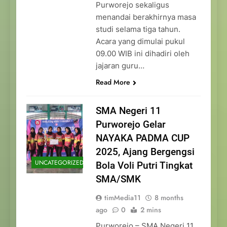
Purworejo sekaligus
menandai berakhirnya masa
studi selama tiga tahun.
Acara yang dimulai pukul
09.00 WIB ini dihadiri oleh
jajaran guru…
Read More
SMA Negeri 11
Purworejo Gelar
NAYAKA PADMA CUP
2025, Ajang Bergengsi
UNCATEGORIZED
Bola Voli Putri Tingkat
SMA/SMK
timMedia11
8 months
ago
0
2 mins
Purworejo – SMA Negeri 11