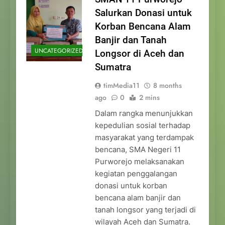
Salurkan Donasi untuk
Korban Bencana Alam
Banjir dan Tanah
UNCATEGORIZED
Longsor di Aceh dan
Sumatra
timMedia11
8 months
ago
0
2 mins
Dalam rangka menunjukkan
kepedulian sosial terhadap
masyarakat yang terdampak
bencana, SMA Negeri 11
Purworejo melaksanakan
kegiatan penggalangan
donasi untuk korban
bencana alam banjir dan
tanah longsor yang terjadi di
wilayah Aceh dan Sumatra.