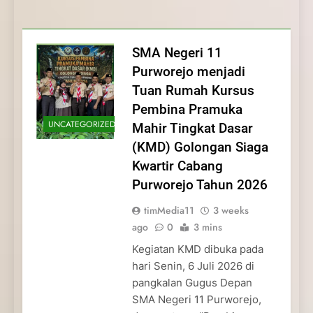
Membentuk Jiwa
Membentuk Jiwa Kepemimpinan,
Membangun Disiplin, Kekompakan, dan
Kwartir Cabang Purworejo Tahun 2026
Kepemimpinan, Disiplin,
Disiplin, dan Pengabdian Generasi
Kepedulian
dan Pengabdian Generasi
Pramuka
SMA Negeri 11
Pramuka
Purworejo menjadi
Tuan Rumah Kursus
Pembina Pramuka
UNCATEGORIZED
Mahir Tingkat Dasar
(KMD) Golongan Siaga
Kwartir Cabang
Purworejo Tahun 2026
timMedia11
3 weeks
ago
0
3 mins
Kegiatan KMD dibuka pada
hari Senin, 6 Juli 2026 di
pangkalan Gugus Depan
SMA Negeri 11 Purworejo,