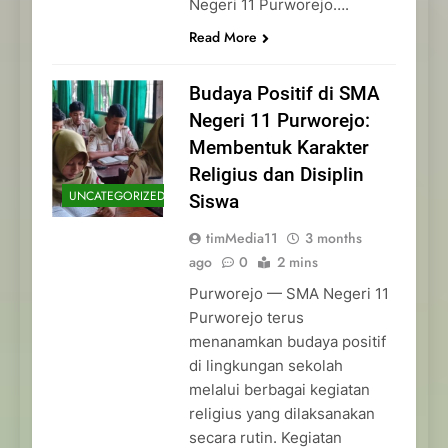
Negeri 11 Purworejo….
Read More
Budaya Positif di SMA
Negeri 11 Purworejo:
Membentuk Karakter
Religius dan Disiplin
UNCATEGORIZED
Siswa
timMedia11
3 months
ago
0
2 mins
Purworejo — SMA Negeri 11
Purworejo terus
menanamkan budaya positif
di lingkungan sekolah
melalui berbagai kegiatan
religius yang dilaksanakan
secara rutin. Kegiatan