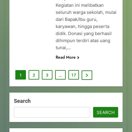
Kegiatan ini melibatkan
seluruh warga sekolah, mulai
dari Bapak/Ibu guru,
karyawan, hingga peserta
didik. Donasi yang berhasil
dihimpun terdiri atas uang
tunai,…
Read More
1
2
3
…
17
Search
SEARCH