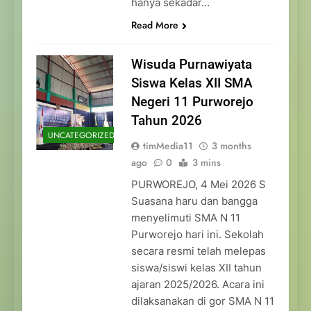
hanya sekadar…
Read More
Wisuda Purnawiyata
Siswa Kelas XII SMA
Negeri 11 Purworejo
Tahun 2026
UNCATEGORIZED
timMedia11
3 months
ago
0
3 mins
PURWOREJO, 4 Mei 2026 S
Suasana haru dan bangga
menyelimuti SMA N 11
Purworejo hari ini. Sekolah
secara resmi telah melepas
siswa/siswi kelas XII tahun
ajaran 2025/2026. Acara ini
dilaksanakan di gor SMA N 11