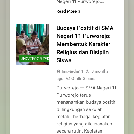
Negeri 11 Purworejo….
Read More
Budaya Positif di SMA
Negeri 11 Purworejo:
Membentuk Karakter
Religius dan Disiplin
UNCATEGORIZED
Siswa
timMedia11
3 months
ago
0
2 mins
Purworejo — SMA Negeri 11
Purworejo terus
menanamkan budaya positif
di lingkungan sekolah
melalui berbagai kegiatan
religius yang dilaksanakan
secara rutin. Kegiatan