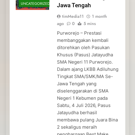
UNCATEGORIZED
Jawa Tengah
timMedia11
1 month
ago
0
5 mins
Purworejo – Prestasi
membanggakan kembali
ditorehkan oleh Pasukan
Khusus (Pasus) Jatayudha
SMA Negeri 11 Purworejo.
Dalam ajang LKBB Adiluhung
Tingkat SMA/SMK/MA Se-
Jawa Tengah yang
diselenggarakan di SMA
Negeri 1 Kebumen pada
Sabtu, 4 Juli 2026, Pasus
Jatayudha berhasil
membawa pulang Juara Bina
2 sekaligus meraih
penghargaan Best Make