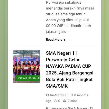
Purworejo sekaligus
menandai berakhirnya masa
studi selama tiga tahun.
Acara yang dimulai pukul
09.00 WIB ini dihadiri oleh
jajaran guru…
Read More
SMA Negeri 11
Purworejo Gelar
NAYAKA PADMA CUP
2025, Ajang Bergengsi
UNCATEGORIZED
Bola Voli Putri Tingkat
SMA/SMK
timMedia11
8 months
ago
0
2 mins
Purworejo – SMA Negeri 11