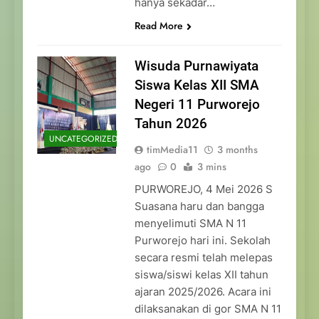
hanya sekadar…
Read More
Wisuda Purnawiyata
Siswa Kelas XII SMA
Negeri 11 Purworejo
Tahun 2026
UNCATEGORIZED
timMedia11
3 months
ago
0
3 mins
PURWOREJO, 4 Mei 2026 S
Suasana haru dan bangga
menyelimuti SMA N 11
Purworejo hari ini. Sekolah
secara resmi telah melepas
siswa/siswi kelas XII tahun
ajaran 2025/2026. Acara ini
dilaksanakan di gor SMA N 11