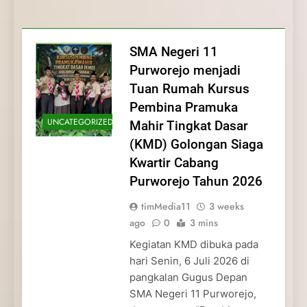
Membentuk Jiwa
Membentuk Jiwa Kepemimpinan,
Membangun Disiplin, Kekompakan, dan
Kwartir Cabang Purworejo Tahun 2026
Kepemimpinan, Disiplin,
Disiplin, dan Pengabdian Generasi
Kepedulian
dan Pengabdian Generasi
Pramuka
SMA Negeri 11
Pramuka
Purworejo menjadi
Tuan Rumah Kursus
Pembina Pramuka
UNCATEGORIZED
Mahir Tingkat Dasar
(KMD) Golongan Siaga
Kwartir Cabang
Purworejo Tahun 2026
timMedia11
3 weeks
ago
0
3 mins
Kegiatan KMD dibuka pada
hari Senin, 6 Juli 2026 di
pangkalan Gugus Depan
SMA Negeri 11 Purworejo,