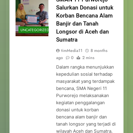
Salurkan Donasi untuk
Korban Bencana Alam
Banjir dan Tanah
UNCATEGORIZED
Longsor di Aceh dan
Sumatra
timMedia11
8 months
ago
0
2 mins
Dalam rangka menunjukkan
kepedulian sosial terhadap
masyarakat yang terdampak
bencana, SMA Negeri 11
Purworejo melaksanakan
kegiatan penggalangan
donasi untuk korban
bencana alam banjir dan
tanah longsor yang terjadi di
wilayah Aceh dan Sumatra.