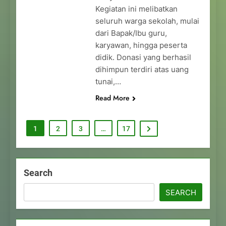
Kegiatan ini melibatkan
seluruh warga sekolah, mulai
dari Bapak/Ibu guru,
karyawan, hingga peserta
didik. Donasi yang berhasil
dihimpun terdiri atas uang
tunai,…
Read More
1
2
3
…
17
Search
SEARCH