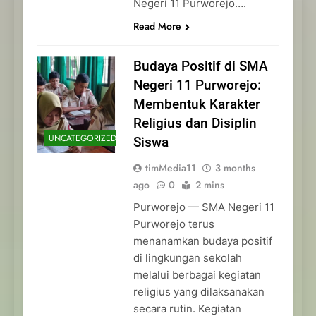
Negeri 11 Purworejo….
Read More
Budaya Positif di SMA
Negeri 11 Purworejo:
Membentuk Karakter
Religius dan Disiplin
UNCATEGORIZED
Siswa
timMedia11
3 months
ago
0
2 mins
Purworejo — SMA Negeri 11
Purworejo terus
menanamkan budaya positif
di lingkungan sekolah
melalui berbagai kegiatan
religius yang dilaksanakan
secara rutin. Kegiatan