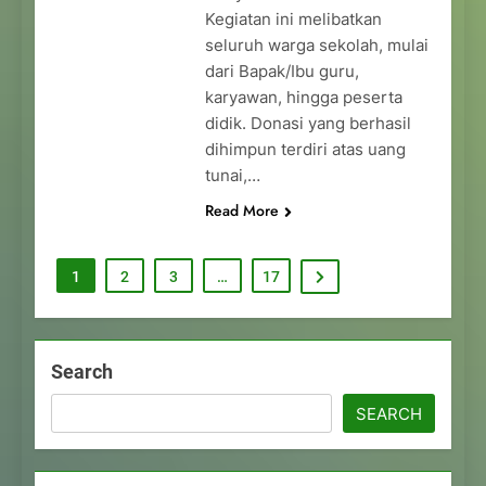
Kegiatan ini melibatkan
seluruh warga sekolah, mulai
dari Bapak/Ibu guru,
karyawan, hingga peserta
didik. Donasi yang berhasil
dihimpun terdiri atas uang
tunai,…
Read More
1
2
3
…
17
Search
SEARCH