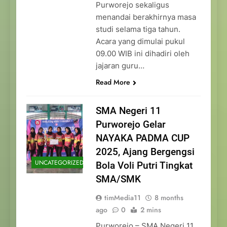
Purworejo sekaligus
menandai berakhirnya masa
studi selama tiga tahun.
Acara yang dimulai pukul
09.00 WIB ini dihadiri oleh
jajaran guru…
Read More
SMA Negeri 11
Purworejo Gelar
NAYAKA PADMA CUP
2025, Ajang Bergengsi
UNCATEGORIZED
Bola Voli Putri Tingkat
SMA/SMK
timMedia11
8 months
ago
0
2 mins
Purworejo – SMA Negeri 11