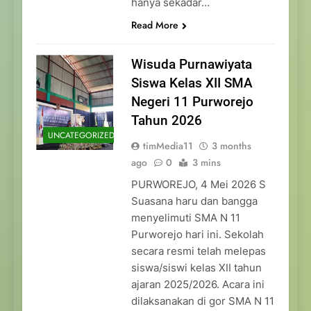
hanya sekadar…
Read More
Wisuda Purnawiyata
Siswa Kelas XII SMA
Negeri 11 Purworejo
Tahun 2026
UNCATEGORIZED
timMedia11
3 months
ago
0
3 mins
PURWOREJO, 4 Mei 2026 S
Suasana haru dan bangga
menyelimuti SMA N 11
Purworejo hari ini. Sekolah
secara resmi telah melepas
siswa/siswi kelas XII tahun
ajaran 2025/2026. Acara ini
dilaksanakan di gor SMA N 11