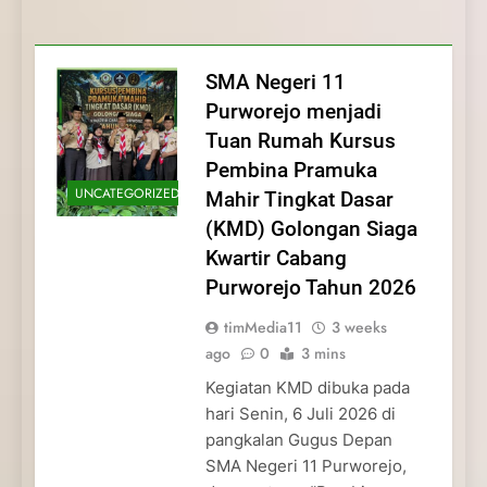
Membentuk Jiwa
Membentuk Jiwa Kepemimpinan,
Membangun Disiplin, Kekompakan, dan
Kwartir Cabang Purworejo Tahun 2026
Kepemimpinan, Disiplin,
Disiplin, dan Pengabdian Generasi
Kepedulian
dan Pengabdian Generasi
Pramuka
SMA Negeri 11
Pramuka
Purworejo menjadi
Tuan Rumah Kursus
Pembina Pramuka
UNCATEGORIZED
Mahir Tingkat Dasar
(KMD) Golongan Siaga
Kwartir Cabang
Purworejo Tahun 2026
timMedia11
3 weeks
ago
0
3 mins
Kegiatan KMD dibuka pada
hari Senin, 6 Juli 2026 di
pangkalan Gugus Depan
SMA Negeri 11 Purworejo,