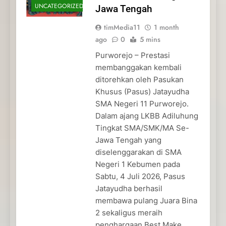
UNCATEGORIZED
Jawa Tengah
timMedia11
1 month
ago
0
5 mins
Purworejo – Prestasi
membanggakan kembali
ditorehkan oleh Pasukan
Khusus (Pasus) Jatayudha
SMA Negeri 11 Purworejo.
Dalam ajang LKBB Adiluhung
Tingkat SMA/SMK/MA Se-
Jawa Tengah yang
diselenggarakan di SMA
Negeri 1 Kebumen pada
Sabtu, 4 Juli 2026, Pasus
Jatayudha berhasil
membawa pulang Juara Bina
2 sekaligus meraih
penghargaan Best Make