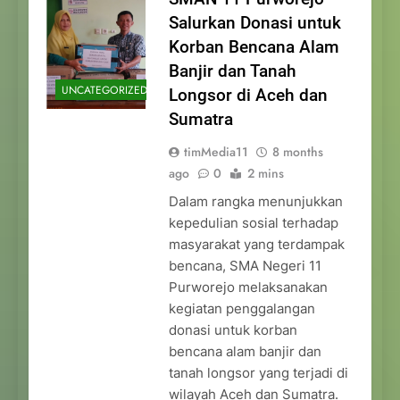
Salurkan Donasi untuk
Korban Bencana Alam
Banjir dan Tanah
UNCATEGORIZED
Longsor di Aceh dan
Sumatra
timMedia11
8 months
ago
0
2 mins
Dalam rangka menunjukkan
kepedulian sosial terhadap
masyarakat yang terdampak
bencana, SMA Negeri 11
Purworejo melaksanakan
kegiatan penggalangan
donasi untuk korban
bencana alam banjir dan
tanah longsor yang terjadi di
wilayah Aceh dan Sumatra.