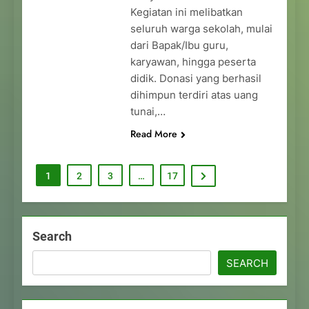
Kegiatan ini melibatkan
seluruh warga sekolah, mulai
dari Bapak/Ibu guru,
karyawan, hingga peserta
didik. Donasi yang berhasil
dihimpun terdiri atas uang
tunai,…
Read More
1
2
3
…
17
Search
SEARCH