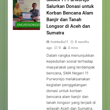
Salurkan Donasi untuk
Korban Bencana Alam
Banjir dan Tanah
UNCATEGORIZED
Longsor di Aceh dan
Sumatra
timMedia11
8 months
ago
0
2 mins
Dalam rangka menunjukkan
kepedulian sosial terhadap
masyarakat yang terdampak
bencana, SMA Negeri 11
Purworejo melaksanakan
kegiatan penggalangan
donasi untuk korban
bencana alam banjir dan
tanah longsor yang terjadi di
wilayah Aceh dan Sumatra.