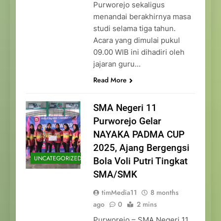
Purworejo sekaligus
menandai berakhirnya masa
studi selama tiga tahun.
Acara yang dimulai pukul
09.00 WIB ini dihadiri oleh
jajaran guru…
Read More
SMA Negeri 11
Purworejo Gelar
NAYAKA PADMA CUP
2025, Ajang Bergengsi
UNCATEGORIZED
Bola Voli Putri Tingkat
SMA/SMK
timMedia11
8 months
ago
0
2 mins
Purworejo – SMA Negeri 11