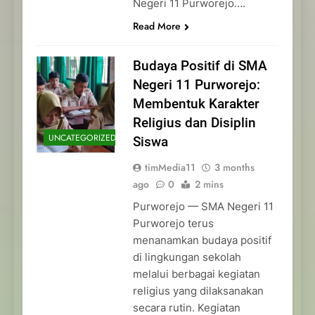
Negeri 11 Purworejo….
Read More
Budaya Positif di SMA
Negeri 11 Purworejo:
Membentuk Karakter
Religius dan Disiplin
UNCATEGORIZED
Siswa
timMedia11
3 months
ago
0
2 mins
Purworejo — SMA Negeri 11
Purworejo terus
menanamkan budaya positif
di lingkungan sekolah
melalui berbagai kegiatan
religius yang dilaksanakan
secara rutin. Kegiatan