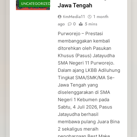
UNCATEGORIZED
Jawa Tengah
timMedia11
1 month
ago
0
5 mins
Purworejo – Prestasi
membanggakan kembali
ditorehkan oleh Pasukan
Khusus (Pasus) Jatayudha
SMA Negeri 11 Purworejo.
Dalam ajang LKBB Adiluhung
Tingkat SMA/SMK/MA Se-
Jawa Tengah yang
diselenggarakan di SMA
Negeri 1 Kebumen pada
Sabtu, 4 Juli 2026, Pasus
Jatayudha berhasil
membawa pulang Juara Bina
2 sekaligus meraih
penghargaan Best Make