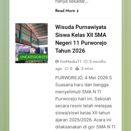
hanya sekadar…
Read More
Wisuda Purnawiyata
Siswa Kelas XII SMA
Negeri 11 Purworejo
Tahun 2026
UNCATEGORIZED
timMedia11
3 months
ago
0
3 mins
PURWOREJO, 4 Mei 2026 S
Suasana haru dan bangga
menyelimuti SMA N 11
Purworejo hari ini. Sekolah
secara resmi telah melepas
siswa/siswi kelas XII tahun
ajaran 2025/2026. Acara ini
dilaksanakan di gor SMA N 11