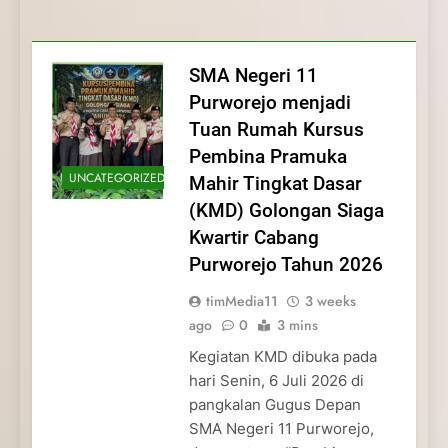
Membentuk Jiwa
Membentuk Jiwa Kepemimpinan,
Membangun Disiplin, Kekompakan, dan
Kwartir Cabang Purworejo Tahun 2026
Kepemimpinan, Disiplin,
Disiplin, dan Pengabdian Generasi
Kepedulian
dan Pengabdian Generasi
Pramuka
SMA Negeri 11
Pramuka
Purworejo menjadi
Tuan Rumah Kursus
Pembina Pramuka
UNCATEGORIZED
Mahir Tingkat Dasar
(KMD) Golongan Siaga
Kwartir Cabang
Purworejo Tahun 2026
timMedia11
3 weeks
ago
0
3 mins
Kegiatan KMD dibuka pada
hari Senin, 6 Juli 2026 di
pangkalan Gugus Depan
SMA Negeri 11 Purworejo,