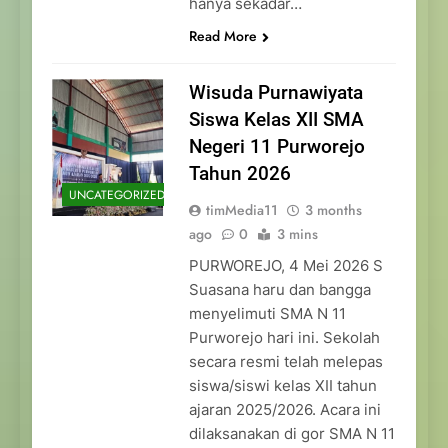
hanya sekadar…
Read More
Wisuda Purnawiyata
Siswa Kelas XII SMA
Negeri 11 Purworejo
Tahun 2026
UNCATEGORIZED
timMedia11
3 months
ago
0
3 mins
PURWOREJO, 4 Mei 2026 S
Suasana haru dan bangga
menyelimuti SMA N 11
Purworejo hari ini. Sekolah
secara resmi telah melepas
siswa/siswi kelas XII tahun
ajaran 2025/2026. Acara ini
dilaksanakan di gor SMA N 11