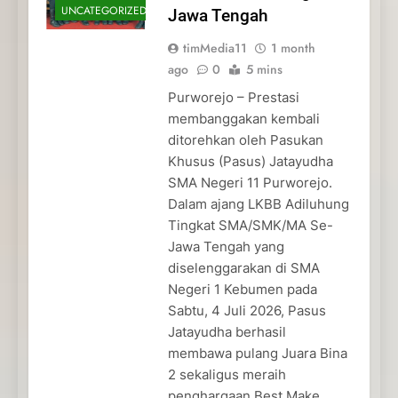
UNCATEGORIZED
Jawa Tengah
timMedia11
1 month
ago
0
5 mins
Purworejo – Prestasi
membanggakan kembali
ditorehkan oleh Pasukan
Khusus (Pasus) Jatayudha
SMA Negeri 11 Purworejo.
Dalam ajang LKBB Adiluhung
Tingkat SMA/SMK/MA Se-
Jawa Tengah yang
diselenggarakan di SMA
Negeri 1 Kebumen pada
Sabtu, 4 Juli 2026, Pasus
Jatayudha berhasil
membawa pulang Juara Bina
2 sekaligus meraih
penghargaan Best Make