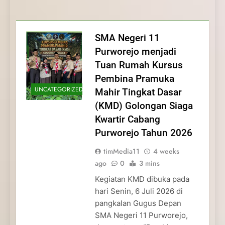
Membentuk Jiwa
Membentuk Jiwa Kepemimpinan,
Membangun Disiplin, Kekompakan, dan
Kwartir Cabang Purworejo Tahun 2026
Kepemimpinan, Disiplin,
Disiplin, dan Pengabdian Generasi
Kepedulian
dan Pengabdian Generasi
Pramuka
SMA Negeri 11
Pramuka
Purworejo menjadi
Tuan Rumah Kursus
Pembina Pramuka
UNCATEGORIZED
Mahir Tingkat Dasar
(KMD) Golongan Siaga
Kwartir Cabang
Purworejo Tahun 2026
timMedia11
4 weeks
ago
0
3 mins
Kegiatan KMD dibuka pada
hari Senin, 6 Juli 2026 di
pangkalan Gugus Depan
SMA Negeri 11 Purworejo,