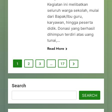
Kegiatan ini melibatkan
seluruh warga sekolah, mulai
dari Bapak/Ibu guru,
karyawan, hingga peserta
didik. Donasi yang berhasil
dihimpun terdiri atas uang
tunai,…
Read More
1
2
3
…
17
Search
SEARCH