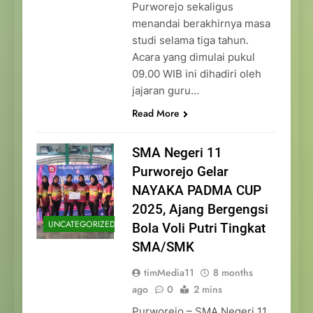
Purworejo sekaligus
menandai berakhirnya masa
studi selama tiga tahun.
Acara yang dimulai pukul
09.00 WIB ini dihadiri oleh
jajaran guru…
Read More
SMA Negeri 11
Purworejo Gelar
NAYAKA PADMA CUP
2025, Ajang Bergengsi
UNCATEGORIZED
Bola Voli Putri Tingkat
SMA/SMK
timMedia11
8 months
ago
0
2 mins
Purworejo – SMA Negeri 11