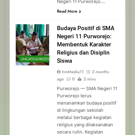
Negeri 11 Purworejo….
Read More
Budaya Positif di SMA
Negeri 11 Purworejo:
Membentuk Karakter
Religius dan Disiplin
UNCATEGORIZED
Siswa
timMedia11
3 months
ago
0
2 mins
Purworejo — SMA Negeri 11
Purworejo terus
menanamkan budaya positif
di lingkungan sekolah
melalui berbagai kegiatan
religius yang dilaksanakan
secara rutin. Kegiatan