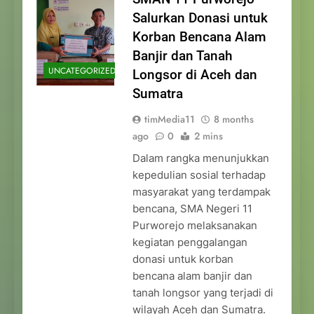
Salurkan Donasi untuk
Korban Bencana Alam
Banjir dan Tanah
UNCATEGORIZED
Longsor di Aceh dan
Sumatra
timMedia11
8 months
ago
0
2 mins
Dalam rangka menunjukkan
kepedulian sosial terhadap
masyarakat yang terdampak
bencana, SMA Negeri 11
Purworejo melaksanakan
kegiatan penggalangan
donasi untuk korban
bencana alam banjir dan
tanah longsor yang terjadi di
wilayah Aceh dan Sumatra.