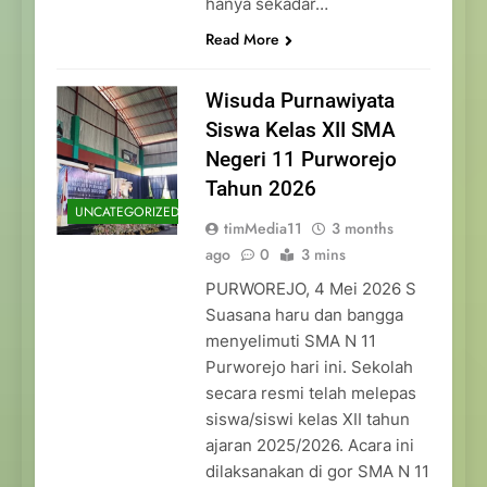
hanya sekadar…
Read More
Wisuda Purnawiyata
Siswa Kelas XII SMA
Negeri 11 Purworejo
Tahun 2026
UNCATEGORIZED
timMedia11
3 months
ago
0
3 mins
PURWOREJO, 4 Mei 2026 S
Suasana haru dan bangga
menyelimuti SMA N 11
Purworejo hari ini. Sekolah
secara resmi telah melepas
siswa/siswi kelas XII tahun
ajaran 2025/2026. Acara ini
dilaksanakan di gor SMA N 11