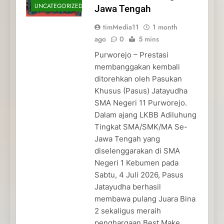
UNCATEGORIZED
Jawa Tengah
timMedia11
1 month
ago
0
5 mins
Purworejo – Prestasi
membanggakan kembali
ditorehkan oleh Pasukan
Khusus (Pasus) Jatayudha
SMA Negeri 11 Purworejo.
Dalam ajang LKBB Adiluhung
Tingkat SMA/SMK/MA Se-
Jawa Tengah yang
diselenggarakan di SMA
Negeri 1 Kebumen pada
Sabtu, 4 Juli 2026, Pasus
Jatayudha berhasil
membawa pulang Juara Bina
2 sekaligus meraih
penghargaan Best Make