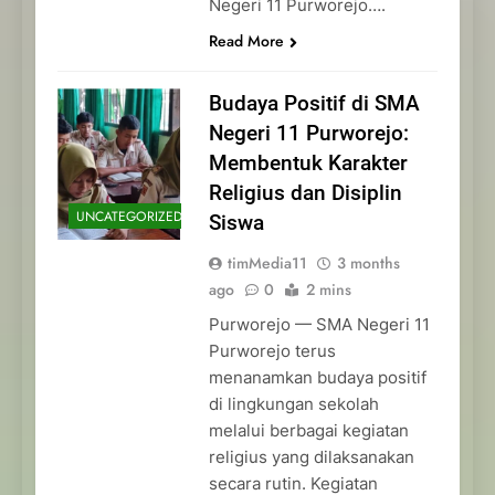
Negeri 11 Purworejo….
Read More
Budaya Positif di SMA
Negeri 11 Purworejo:
Membentuk Karakter
Religius dan Disiplin
UNCATEGORIZED
Siswa
timMedia11
3 months
ago
0
2 mins
Purworejo — SMA Negeri 11
Purworejo terus
menanamkan budaya positif
di lingkungan sekolah
melalui berbagai kegiatan
religius yang dilaksanakan
secara rutin. Kegiatan