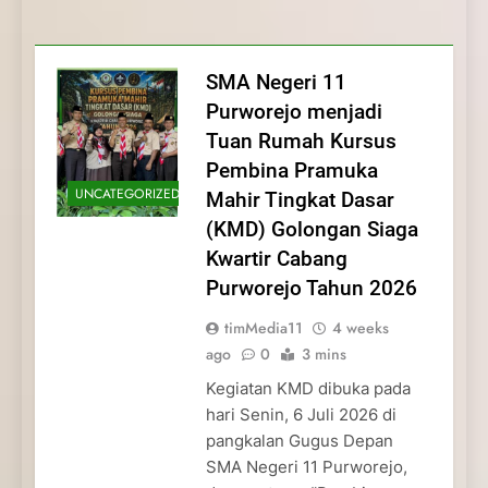
Membentuk Jiwa
Membentuk Jiwa Kepemimpinan,
Membangun Disiplin, Kekompakan, dan
Kwartir Cabang Purworejo Tahun 2026
Kepemimpinan, Disiplin,
Disiplin, dan Pengabdian Generasi
Kepedulian
dan Pengabdian Generasi
Pramuka
SMA Negeri 11
Pramuka
Purworejo menjadi
Tuan Rumah Kursus
Pembina Pramuka
UNCATEGORIZED
Mahir Tingkat Dasar
(KMD) Golongan Siaga
Kwartir Cabang
Purworejo Tahun 2026
timMedia11
4 weeks
ago
0
3 mins
Kegiatan KMD dibuka pada
hari Senin, 6 Juli 2026 di
pangkalan Gugus Depan
SMA Negeri 11 Purworejo,