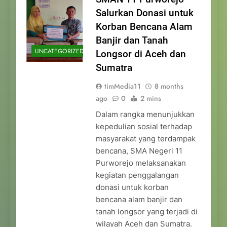
Salurkan Donasi untuk
Korban Bencana Alam
Banjir dan Tanah
UNCATEGORIZED
Longsor di Aceh dan
Sumatra
timMedia11
8 months
ago
0
2 mins
Dalam rangka menunjukkan
kepedulian sosial terhadap
masyarakat yang terdampak
bencana, SMA Negeri 11
Purworejo melaksanakan
kegiatan penggalangan
donasi untuk korban
bencana alam banjir dan
tanah longsor yang terjadi di
wilayah Aceh dan Sumatra.