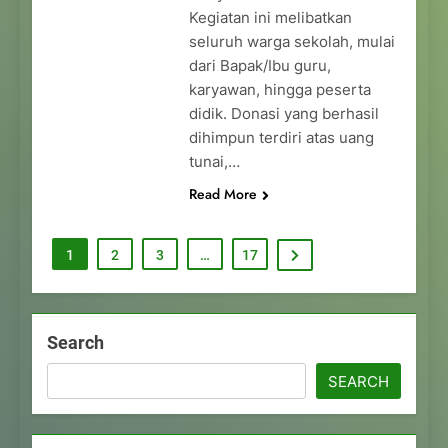
Kegiatan ini melibatkan
seluruh warga sekolah, mulai
dari Bapak/Ibu guru,
karyawan, hingga peserta
didik. Donasi yang berhasil
dihimpun terdiri atas uang
tunai,…
Read More
1
2
3
…
17
Search
SEARCH