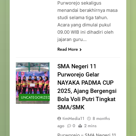
Purworejo sekaligus
menandai berakhirnya masa
studi selama tiga tahun.
Acara yang dimulai pukul
09.00 WIB ini dihadiri oleh
jajaran guru…
Read More
SMA Negeri 11
Purworejo Gelar
NAYAKA PADMA CUP
2025, Ajang Bergengsi
UNCATEGORIZED
Bola Voli Putri Tingkat
SMA/SMK
timMedia11
8 months
ago
0
2 mins
Purworejo – SMA Negeri 11