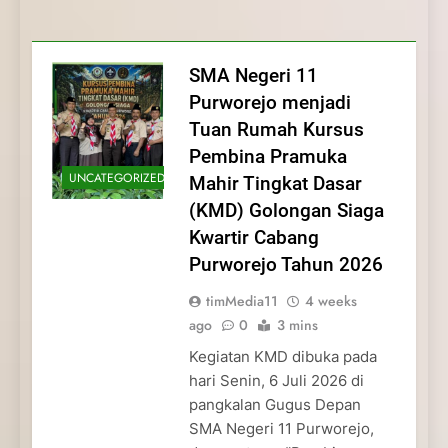
Membentuk Jiwa
Membentuk Jiwa Kepemimpinan,
Membangun Disiplin, Kekompakan, dan
Kwartir Cabang Purworejo Tahun 2026
Kepemimpinan, Disiplin,
Disiplin, dan Pengabdian Generasi
Kepedulian
dan Pengabdian Generasi
Pramuka
SMA Negeri 11
Pramuka
Purworejo menjadi
Tuan Rumah Kursus
Pembina Pramuka
UNCATEGORIZED
Mahir Tingkat Dasar
(KMD) Golongan Siaga
Kwartir Cabang
Purworejo Tahun 2026
timMedia11
4 weeks
ago
0
3 mins
Kegiatan KMD dibuka pada
hari Senin, 6 Juli 2026 di
pangkalan Gugus Depan
SMA Negeri 11 Purworejo,