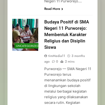
Negeri 11 Purworejo….
Read More
Budaya Positif di SMA
Negeri 11 Purworejo:
Membentuk Karakter
Religius dan Disiplin
UNCATEGORIZED
Siswa
timMedia11
3 months
ago
0
2 mins
Purworejo — SMA Negeri 11
Purworejo terus
menanamkan budaya positif
di lingkungan sekolah
melalui berbagai kegiatan
religius yang dilaksanakan
secara rutin. Kegiatan