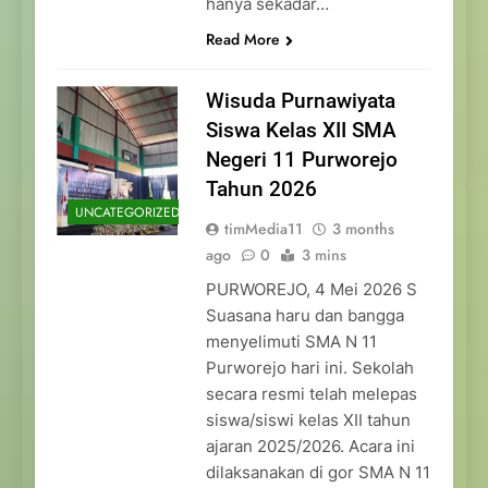
hanya sekadar…
Read More
Wisuda Purnawiyata
Siswa Kelas XII SMA
Negeri 11 Purworejo
Tahun 2026
UNCATEGORIZED
timMedia11
3 months
ago
0
3 mins
PURWOREJO, 4 Mei 2026 S
Suasana haru dan bangga
menyelimuti SMA N 11
Purworejo hari ini. Sekolah
secara resmi telah melepas
siswa/siswi kelas XII tahun
ajaran 2025/2026. Acara ini
dilaksanakan di gor SMA N 11