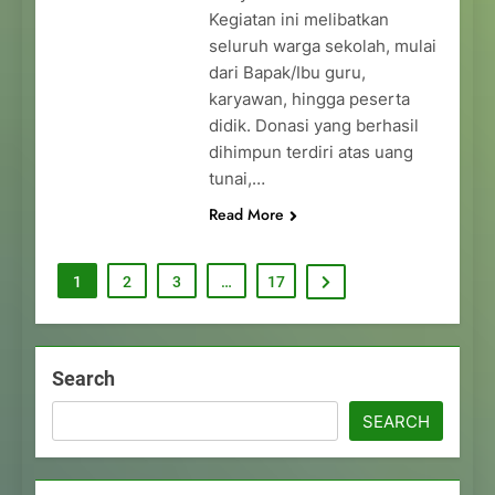
Kegiatan ini melibatkan
seluruh warga sekolah, mulai
dari Bapak/Ibu guru,
karyawan, hingga peserta
didik. Donasi yang berhasil
dihimpun terdiri atas uang
tunai,…
Read More
1
2
3
…
17
Search
SEARCH