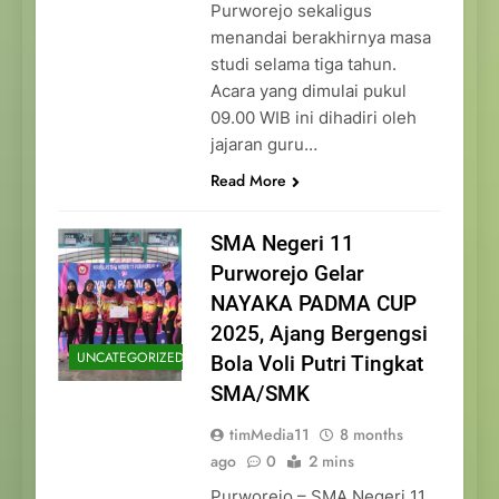
Purworejo sekaligus
menandai berakhirnya masa
studi selama tiga tahun.
Acara yang dimulai pukul
09.00 WIB ini dihadiri oleh
jajaran guru…
Read More
SMA Negeri 11
Purworejo Gelar
NAYAKA PADMA CUP
2025, Ajang Bergengsi
UNCATEGORIZED
Bola Voli Putri Tingkat
SMA/SMK
timMedia11
8 months
ago
0
2 mins
Purworejo – SMA Negeri 11