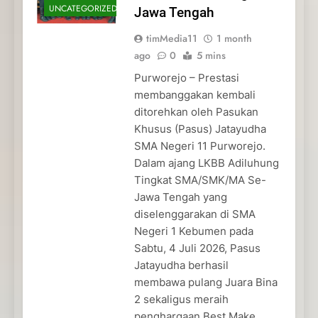
UNCATEGORIZED
Jawa Tengah
timMedia11
1 month
ago
0
5 mins
Purworejo – Prestasi
membanggakan kembali
ditorehkan oleh Pasukan
Khusus (Pasus) Jatayudha
SMA Negeri 11 Purworejo.
Dalam ajang LKBB Adiluhung
Tingkat SMA/SMK/MA Se-
Jawa Tengah yang
diselenggarakan di SMA
Negeri 1 Kebumen pada
Sabtu, 4 Juli 2026, Pasus
Jatayudha berhasil
membawa pulang Juara Bina
2 sekaligus meraih
penghargaan Best Make