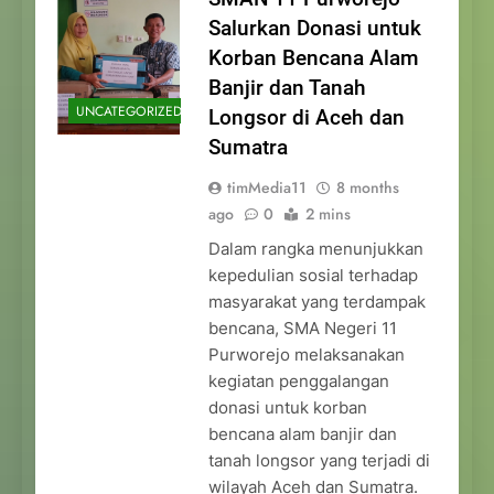
Salurkan Donasi untuk
Korban Bencana Alam
Banjir dan Tanah
UNCATEGORIZED
Longsor di Aceh dan
Sumatra
timMedia11
8 months
ago
0
2 mins
Dalam rangka menunjukkan
kepedulian sosial terhadap
masyarakat yang terdampak
bencana, SMA Negeri 11
Purworejo melaksanakan
kegiatan penggalangan
donasi untuk korban
bencana alam banjir dan
tanah longsor yang terjadi di
wilayah Aceh dan Sumatra.