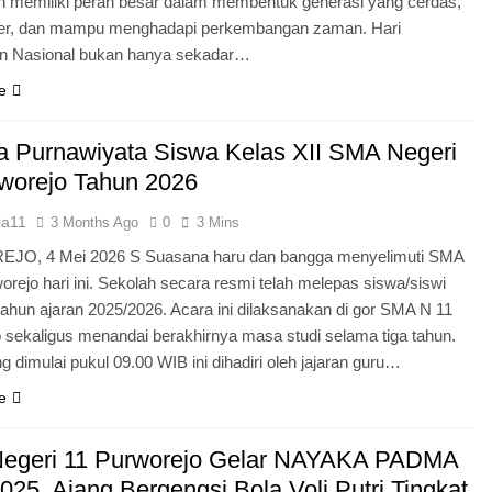
n memiliki peran besar dalam membentuk generasi yang cerdas,
ter, dan mampu menghadapi perkembangan zaman. Hari
an Nasional bukan hanya sekadar…
e
 Purnawiyata Siswa Kelas XII SMA Negeri
worejo Tahun 2026
ia11
3 Months Ago
0
3 Mins
O, 4 Mei 2026 S Suasana haru dan bangga menyelimuti SMA
orejo hari ini. Sekolah secara resmi telah melepas siswa/siswi
 tahun ajaran 2025/2026. Acara ini dilaksanakan di gor SMA N 11
 sekaligus menandai berakhirnya masa studi selama tiga tahun.
g dimulai pukul 09.00 WIB ini dihadiri oleh jajaran guru…
e
egeri 11 Purworejo Gelar NAYAKA PADMA
25, Ajang Bergengsi Bola Voli Putri Tingkat