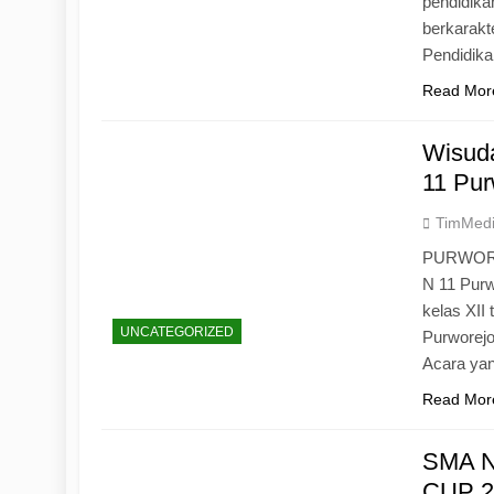
pendidika
berkarak
Pendidik
Read Mor
Wisuda
11 Pur
TimMed
PURWOREJ
N 11 Purw
kelas XII
UNCATEGORIZED
Purworejo
Acara yan
Read Mor
SMA N
CUP 20