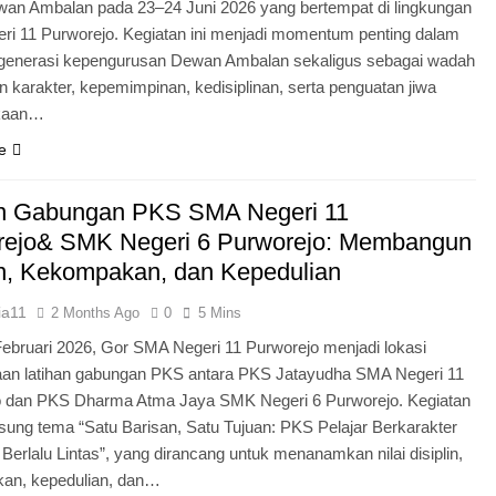
an Ambalan pada 23–24 Juni 2026 yang bertempat di lingkungan
i 11 Purworejo. Kegiatan ini menjadi momentum penting dalam
egenerasi kepengurusan Dewan Ambalan sekaligus sebagai wadah
 karakter, kepemimpinan, kedisiplinan, serta penguatan jiwa
kaan…
e
an Gabungan PKS SMA Negeri 11
rejo& SMK Negeri 6 Purworejo: Membangun
in, Kekompakan, dan Kepedulian
ia11
2 Months Ago
0
5 Mins
Februari 2026, Gor SMA Negeri 11 Purworejo menjadi lokasi
aan latihan gabungan PKS antara PKS Jatayudha SMA Negeri 11
o dan PKS Dharma Atma Jaya SMK Negeri 6 Purworejo. Kegiatan
sung tema “Satu Barisan, Satu Tujuan: PKS Pelajar Berkarakter
 Berlalu Lintas”, yang dirancang untuk menanamkan nilai disiplin,
an, kepedulian, dan…