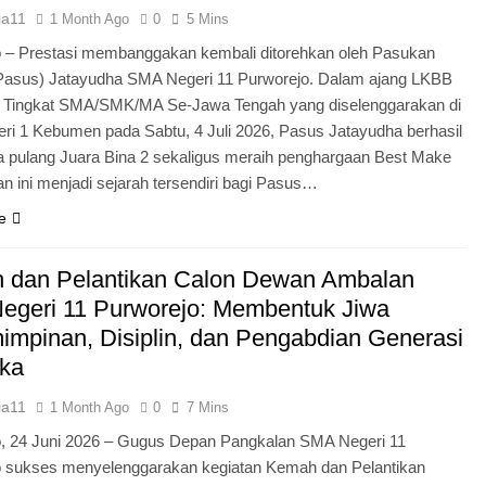
ia11
1 Month Ago
0
5 Mins
 – Prestasi membanggakan kembali ditorehkan oleh Pasukan
Pasus) Jatayudha SMA Negeri 11 Purworejo. Dalam ajang LKBB
g Tingkat SMA/SMK/MA Se-Jawa Tengah yang diselenggarakan di
i 1 Kebumen pada Sabtu, 4 Juli 2026, Pasus Jatayudha berhasil
pulang Juara Bina 2 sekaligus meraih penghargaan Best Make
n ini menjadi sejarah tersendiri bagi Pasus…
e
 dan Pelantikan Calon Dewan Ambalan
egeri 11 Purworejo: Membentuk Jiwa
mpinan, Disiplin, dan Pengabdian Generasi
ka
ia11
1 Month Ago
0
7 Mins
o, 24 Juni 2026 – Gugus Depan Pangkalan SMA Negeri 11
o sukses menyelenggarakan kegiatan Kemah dan Pelantikan