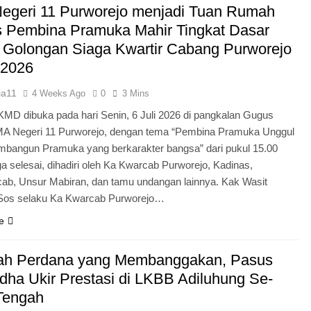
egeri 11 Purworejo menjadi Tuan Rumah
Pengabdian Generasi P
s Pembina Pramuka Mahir Tingkat Dasar
 Golongan Siaga Kwartir Cabang Purworejo
 2026
ia11
4 Weeks Ago
0
3 Mins
KMD dibuka pada hari Senin, 6 Juli 2026 di pangkalan Gugus
A Negeri 11 Purworejo, dengan tema “Pembina Pramuka Unggul
bangun Pramuka yang berkarakter bangsa” dari pukul 15.00
a selesai, dihadiri oleh Ka Kwarcab Purworejo, Kadinas,
cab, Unsur Mabiran, dan tamu undangan lainnya. Kak Wasit
.Sos selaku Ka Kwarcab Purworejo…
e
ah Perdana yang Membanggakan, Pasus
dha Ukir Prestasi di LKBB Adiluhung Se-
Tengah