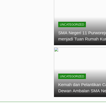
elantikan Calon Dewan Ambalan SMA Negeri 11 Purworejo: M
dian Generasi Pramuka
ungan PKS SMA Negeri 11 Purworejo& SMK Negeri 6 Purwore
ian
UNCATEGORIZED
eri 11 Purworejo Sukses Gelar LPBB Jatayudha Open 2 Tah
SMA Negeri 11 Purworej
menjadi Tuan Rumah Ku
tif di SMA Negeri 11 Purworejo: Membentuk Karakter Religius 
Pembina Pramuka Mahir
Tingkat Dasar (KMD) Go
Siaga Kwartir Cabang
Purworejo Tahun 2026
UNCATEGORIZED
Kemah dan Pelantikan C
Dewan Ambalan SMA Ne
11 Purworejo: Membentu
Kepemimpinan, Disiplin,