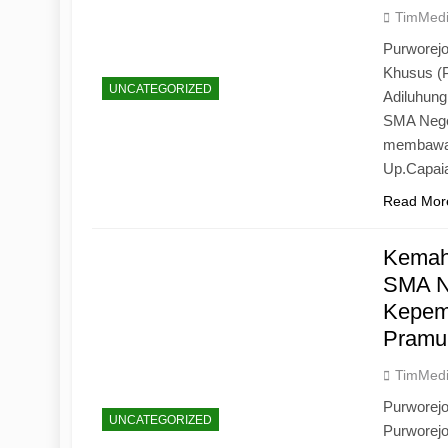
TimMed
Purworejo
Khusus (
UNCATEGORIZED
Adiluhun
SMA Neger
membawa 
Up.Capaia
Read Mor
Kemah
SMA N
Kepemi
Pramu
TimMed
Purworej
UNCATEGORIZED
Purworej