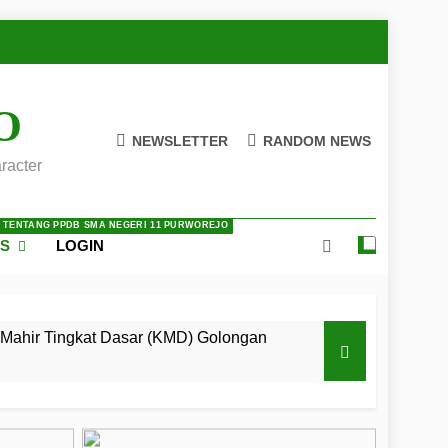
O
NEWSLETTER
RANDOM NEWS
racter
A TENTANG PPDB SMA NEGERI 11 PURWOREJO
ES
LOGIN
Mahir Tingkat Dasar (KMD) Golongan
 LKBB Adiluhung Se-Jawa Tengah