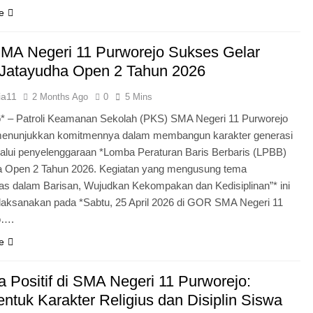
e
MA Negeri 11 Purworejo Sukses Gelar
Jatayudha Open 2 Tahun 2026
ia11
2 Months Ago
0
5 Mins
* – Patroli Keamanan Sekolah (PKS) SMA Negeri 11 Purworejo
menunjukkan komitmennya dalam membangun karakter generasi
lui penyelenggaraan *Lomba Peraturan Baris Berbaris (LPBB)
a Open 2 Tahun 2026. Kegiatan yang mengusung tema
itas dalam Barisan, Wujudkan Kekompakan dan Kedisiplinan”* ini
laksanakan pada *Sabtu, 25 April 2026 di GOR SMA Negeri 11
o….
e
 Positif di SMA Negeri 11 Purworejo:
tuk Karakter Religius dan Disiplin Siswa