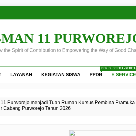
SMAN 11 PURWOREJ
 the Spirit of Contribution to Empowering the Way of Good Cha
BERISI BERITA-BERIT
LAYANAN
KEGIATAN SISWA
PPDB
E-SERVIC
ejo
 Calon
S SMA
ursus
s
egeri 11
 SMK
11 Purworejo menjadi Tuan Rumah Kursus Pembina Pramuka 
ir Cabang Purworejo Tahun 2026
r Tingkat
i di LKBB
 Jiwa
Membangun
di pangkalan Gugus Depan
ehkan oleh Pasukan Khusus
SMA Negeri 11 Purworejo
o menjadi lokasi pelaksanaan
 Siaga
ngah
, dan
dan
dana yang Membanggakan, Pasus Jatayudha Ukir Prestasi di
ejo Tahun
Pramuka