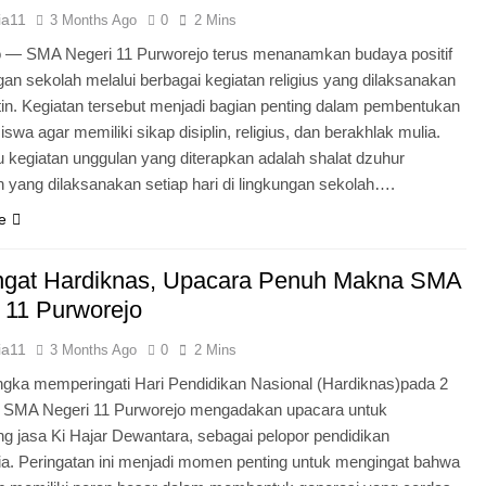
ia11
3 Months Ago
0
2 Mins
o — SMA Negeri 11 Purworejo terus menanamkan budaya positif
ngan sekolah melalui berbagai kegiatan religius yang dilaksanakan
tin. Kegiatan tersebut menjadi bagian penting dalam pembentukan
iswa agar memiliki sikap disiplin, religius, dan berakhlak mulia.
u kegiatan unggulan yang diterapkan adalah shalat dzuhur
 yang dilaksanakan setiap hari di lingkungan sekolah….
e
gat Hardiknas, Upacara Penuh Makna SMA
 11 Purworejo
ia11
3 Months Ago
0
2 Mins
gka memperingati Hari Pendidikan Nasional (Hardiknas)pada 2
, SMA Negeri 11 Purworejo mengadakan upacara untuk
 jasa Ki Hajar Dewantara, sebagai pelopor pendidikan
ia. Peringatan ini menjadi momen penting untuk mengingat bahwa