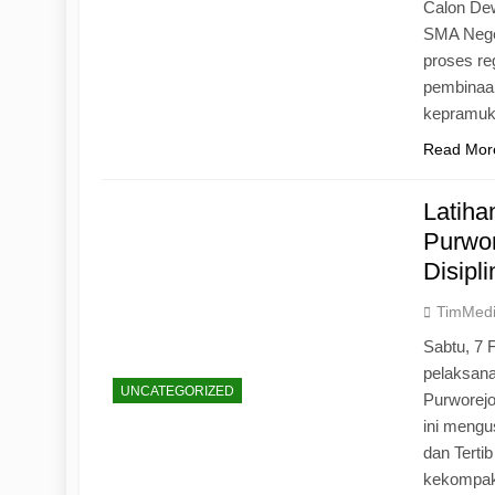
Calon Dew
SMA Neger
proses r
pembinaan
kepramu
Read Mor
Latih
Purwo
Disipl
TimMed
Sabtu, 7 
pelaksan
UNCATEGORIZED
Purworej
ini mengu
dan Tertib
kekompak