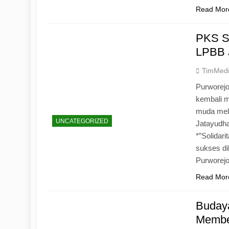
Read Mor
PKS S
LPBB 
TimMed
Purworejo
kembali 
muda mela
UNCATEGORIZED
Jatayudh
*”Solidar
sukses di
Purworej
Read Mor
Budaya
Memben