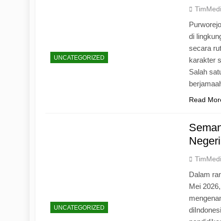
TimMed
Purworej
di lingku
secara ru
UNCATEGORIZED
karakter s
Salah sat
berjamaah
Read Mor
Seman
Negeri
TimMed
Dalam ran
Mei 2026
mengenang
UNCATEGORIZED
diIndones