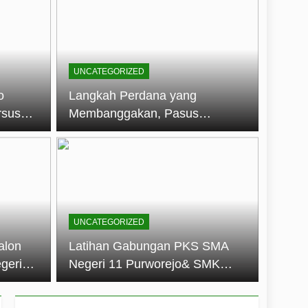
embentuk Jiwa Kepemimpinan, Disiplin,
jo: Membangun Disiplin, Kekompakan,
UNCATEGORIZED
un 2026
o
Langkah Perdana yang
rsus
Membanggakan, Pasus
dan Disiplin Siswa
Jatayudha Ukir Prestasi di
longan
LKBB Adiluhung Se-Jawa
Tengah
UNCATEGORIZED
alon
Latihan Gabungan PKS SMA
geri
Negeri 11 Purworejo& SMK
k Jiwa
Negeri 6 Purworejo:
 dan
Membangun Disiplin,