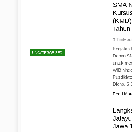
SMA N
Kursu
(KMD)
Tahun
TimMed
Kegiatan 
UNCATEGORIZED
Depan SM
untuk mem
WIB hingg
Pusdiklat
Diono, S
Read Mor
Langk
Jatayu
Jawa 