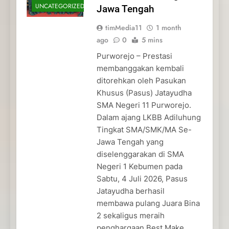
UNCATEGORIZED
Jawa Tengah
timMedia11
1 month
ago
0
5 mins
Purworejo – Prestasi
membanggakan kembali
ditorehkan oleh Pasukan
Khusus (Pasus) Jatayudha
SMA Negeri 11 Purworejo.
Dalam ajang LKBB Adiluhung
Tingkat SMA/SMK/MA Se-
Jawa Tengah yang
diselenggarakan di SMA
Negeri 1 Kebumen pada
Sabtu, 4 Juli 2026, Pasus
Jatayudha berhasil
membawa pulang Juara Bina
2 sekaligus meraih
penghargaan Best Make