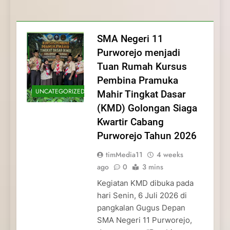
Membentuk Jiwa
Membentuk Jiwa Kepemimpinan,
Membangun Disiplin, Kekompakan, dan
Kwartir Cabang Purworejo Tahun 2026
Kepemimpinan, Disiplin,
Disiplin, dan Pengabdian Generasi
Kepedulian
dan Pengabdian Generasi
Pramuka
SMA Negeri 11
Pramuka
Purworejo menjadi
Tuan Rumah Kursus
Pembina Pramuka
UNCATEGORIZED
Mahir Tingkat Dasar
(KMD) Golongan Siaga
Kwartir Cabang
Purworejo Tahun 2026
timMedia11
4 weeks
ago
0
3 mins
Kegiatan KMD dibuka pada
hari Senin, 6 Juli 2026 di
pangkalan Gugus Depan
SMA Negeri 11 Purworejo,