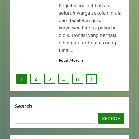
Kegiatan ini melibatkan
seluruh warga sekolah, mulai
dari Bapak/Ibu guru,
karyawan, hingga peserta
didik. Donasi yang berhasil
dihimpun terdiri atas uang
tunai,…
Read More
1
2
3
…
17
Search
SEARCH