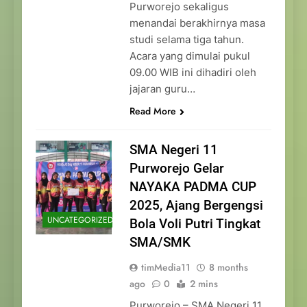
Purworejo sekaligus
menandai berakhirnya masa
studi selama tiga tahun.
Acara yang dimulai pukul
09.00 WIB ini dihadiri oleh
jajaran guru…
Read More
SMA Negeri 11
Purworejo Gelar
NAYAKA PADMA CUP
2025, Ajang Bergengsi
UNCATEGORIZED
Bola Voli Putri Tingkat
SMA/SMK
timMedia11
8 months
ago
0
2 mins
Purworejo – SMA Negeri 11