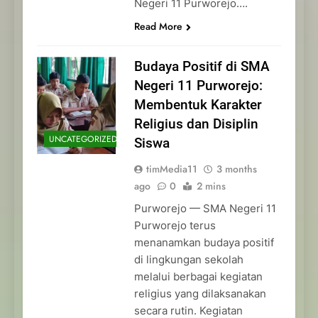
Negeri 11 Purworejo….
Read More
Budaya Positif di SMA
Negeri 11 Purworejo:
Membentuk Karakter
Religius dan Disiplin
UNCATEGORIZED
Siswa
timMedia11
3 months
ago
0
2 mins
Purworejo — SMA Negeri 11
Purworejo terus
menanamkan budaya positif
di lingkungan sekolah
melalui berbagai kegiatan
religius yang dilaksanakan
secara rutin. Kegiatan