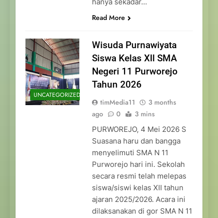
hanya sekadar…
Read More
Wisuda Purnawiyata
Siswa Kelas XII SMA
Negeri 11 Purworejo
Tahun 2026
UNCATEGORIZED
timMedia11
3 months
ago
0
3 mins
PURWOREJO, 4 Mei 2026 S
Suasana haru dan bangga
menyelimuti SMA N 11
Purworejo hari ini. Sekolah
secara resmi telah melepas
siswa/siswi kelas XII tahun
ajaran 2025/2026. Acara ini
dilaksanakan di gor SMA N 11