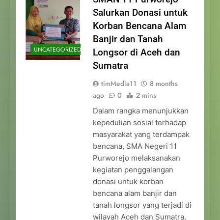
Salurkan Donasi untuk
Korban Bencana Alam
Banjir dan Tanah
UNCATEGORIZED
Longsor di Aceh dan
Sumatra
timMedia11
8 months
ago
0
2 mins
Dalam rangka menunjukkan
kepedulian sosial terhadap
masyarakat yang terdampak
bencana, SMA Negeri 11
Purworejo melaksanakan
kegiatan penggalangan
donasi untuk korban
bencana alam banjir dan
tanah longsor yang terjadi di
wilayah Aceh dan Sumatra.