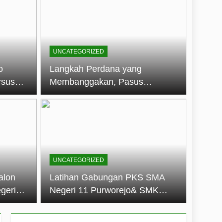
embentuk Jiwa Kepemimpinan, Disiplin,
jo: Membangun Disiplin, Kekompakan,
UNCATEGORIZED
un 2026
o
Langkah Perdana yang
rsus
Membanggakan, Pasus
dan Disiplin Siswa
Jatayudha Ukir Prestasi di
longan
LKBB Adiluhung Se-Jawa
Tengah
UNCATEGORIZED
alon
Latihan Gabungan PKS SMA
geri
Negeri 11 Purworejo& SMK
k Jiwa
Negeri 6 Purworejo:
 dan
Membangun Disiplin,