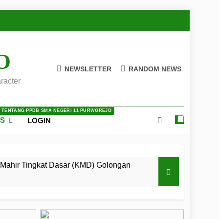
O
NEWSLETTER
RANDOM NEWS
racter
A TENTANG PPDB SMA NEGERI 11 PURWOREJO
ES
LOGIN
Mahir Tingkat Dasar (KMD) Golongan
 LKBB Adiluhung Se-Jawa Tengah