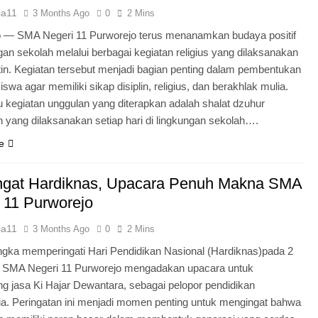
ia11
3 Months Ago
0
2 Mins
o — SMA Negeri 11 Purworejo terus menanamkan budaya positif
ngan sekolah melalui berbagai kegiatan religius yang dilaksanakan
tin. Kegiatan tersebut menjadi bagian penting dalam pembentukan
iswa agar memiliki sikap disiplin, religius, dan berakhlak mulia.
u kegiatan unggulan yang diterapkan adalah shalat dzuhur
 yang dilaksanakan setiap hari di lingkungan sekolah….
e
gat Hardiknas, Upacara Penuh Makna SMA
 11 Purworejo
ia11
3 Months Ago
0
2 Mins
gka memperingati Hari Pendidikan Nasional (Hardiknas)pada 2
, SMA Negeri 11 Purworejo mengadakan upacara untuk
 jasa Ki Hajar Dewantara, sebagai pelopor pendidikan
ia. Peringatan ini menjadi momen penting untuk mengingat bahwa