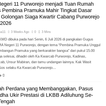
egeri 11 Purworejo menjadi Tuan Rumah
Pengabdian Generasi P
s Pembina Pramuka Mahir Tingkat Dasar
 Golongan Siaga Kwartir Cabang Purworejo
 2026
ia11
3 Weeks Ago
0
3 Mins
KMD dibuka pada hari Senin, 6 Juli 2026 di pangkalan Gugus
A Negeri 11 Purworejo, dengan tema “Pembina Pramuka Unggul
bangun Pramuka yang berkarakter bangsa” dari pukul 15.00
a selesai, dihadiri oleh Ka Kwarcab Purworejo, Kadinas,
cab, Unsur Mabiran, dan tamu undangan lainnya. Kak Wasit
.Sos selaku Ka Kwarcab Purworejo…
e
ah Perdana yang Membanggakan, Pasus
dha Ukir Prestasi di LKBB Adiluhung Se-
Tengah