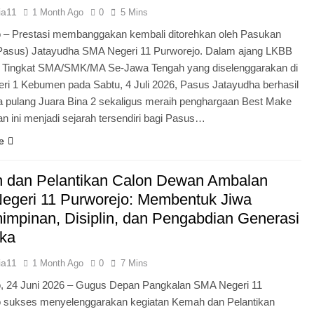
ia11
1 Month Ago
0
5 Mins
 – Prestasi membanggakan kembali ditorehkan oleh Pasukan
Pasus) Jatayudha SMA Negeri 11 Purworejo. Dalam ajang LKBB
g Tingkat SMA/SMK/MA Se-Jawa Tengah yang diselenggarakan di
i 1 Kebumen pada Sabtu, 4 Juli 2026, Pasus Jatayudha berhasil
pulang Juara Bina 2 sekaligus meraih penghargaan Best Make
n ini menjadi sejarah tersendiri bagi Pasus…
e
 dan Pelantikan Calon Dewan Ambalan
egeri 11 Purworejo: Membentuk Jiwa
mpinan, Disiplin, dan Pengabdian Generasi
ka
ia11
1 Month Ago
0
7 Mins
o, 24 Juni 2026 – Gugus Depan Pangkalan SMA Negeri 11
o sukses menyelenggarakan kegiatan Kemah dan Pelantikan