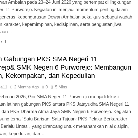
an Ambalan pada 23–24 Juni 2026 yang bertempat di lingkungan
i 11 Purworejo. Kegiatan ini menjadi momentum penting dalam
egenerasi kepengurusan Dewan Ambalan sekaligus sebagai wadah
 karakter, kepemimpinan, kedisiplinan, serta penguatan jiwa
kaan…
e
an Gabungan PKS SMA Negeri 11
rejo& SMK Negeri 6 Purworejo: Membangun
in, Kekompakan, dan Kepedulian
ia11
2 Months Ago
0
5 Mins
Februari 2026, Gor SMA Negeri 11 Purworejo menjadi lokasi
aan latihan gabungan PKS antara PKS Jatayudha SMA Negeri 11
o dan PKS Dharma Atma Jaya SMK Negeri 6 Purworejo. Kegiatan
sung tema “Satu Barisan, Satu Tujuan: PKS Pelajar Berkarakter
 Berlalu Lintas”, yang dirancang untuk menanamkan nilai disiplin,
an, kepedulian, dan…