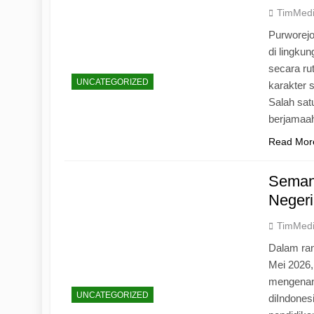
TimMed
Purworej
di lingku
secara ru
UNCATEGORIZED
karakter s
Salah sat
berjamaah
Read Mor
Seman
Negeri
TimMed
Dalam ran
Mei 2026
mengenang
UNCATEGORIZED
diIndones