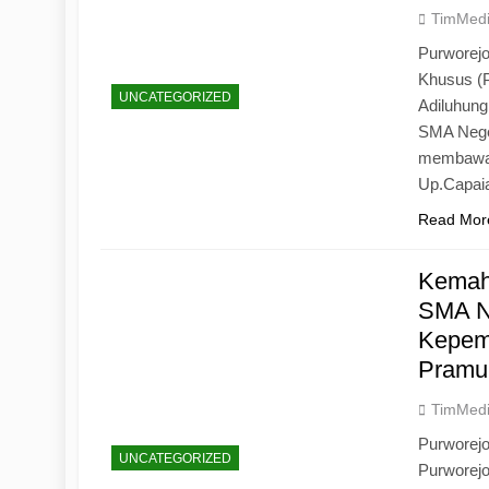
TimMed
Purworejo
Khusus (
UNCATEGORIZED
Adiluhun
SMA Neger
membawa 
Up.Capaia
Read Mor
Kemah
SMA N
Kepemi
Pramu
TimMed
Purworej
UNCATEGORIZED
Purworej