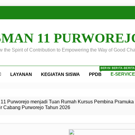
SMAN 11 PURWOREJ
 the Spirit of Contribution to Empowering the Way of Good Cha
BERISI BERITA-BERIT
E-SERVIC
LAYANAN
KEGIATAN SISWA
PPDB
ejo
 Calon
S SMA
ursus
s
egeri 11
 SMK
11 Purworejo menjadi Tuan Rumah Kursus Pembina Pramuka 
ir Cabang Purworejo Tahun 2026
r Tingkat
i di LKBB
 Jiwa
Membangun
di pangkalan Gugus Depan
ehkan oleh Pasukan Khusus
SMA Negeri 11 Purworejo
o menjadi lokasi pelaksanaan
 Siaga
ngah
, dan
dan
dana yang Membanggakan, Pasus Jatayudha Ukir Prestasi di
ejo Tahun
Pramuka