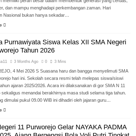
n memiliki peran besar dalam membentuk generasi yang cerdas,
ter, dan mampu menghadapi perkembangan zaman. Hari
an Nasional bukan hanya sekadar…
e
 Purnawiyata Siswa Kelas XII SMA Negeri
worejo Tahun 2026
ia11
3 Months Ago
0
3 Mins
O, 4 Mei 2026 S Suasana haru dan bangga menyelimuti SMA
orejo hari ini. Sekolah secara resmi telah melepas siswa/siswi
 tahun ajaran 2025/2026. Acara ini dilaksanakan di gor SMA N 11
 sekaligus menandai berakhirnya masa studi selama tiga tahun.
g dimulai pukul 09.00 WIB ini dihadiri oleh jajaran guru…
e
egeri 11 Purworejo Gelar NAYAKA PADMA
25, Ajang Bergengsi Bola Voli Putri Tingkat