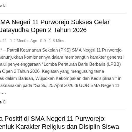
e
MA Negeri 11 Purworejo Sukses Gelar
Jatayudha Open 2 Tahun 2026
ia11
2 Months Ago
0
5 Mins
* – Patroli Keamanan Sekolah (PKS) SMA Negeri 11 Purworejo
menunjukkan komitmennya dalam membangun karakter generasi
lui penyelenggaraan *Lomba Peraturan Baris Berbaris (LPBB)
a Open 2 Tahun 2026. Kegiatan yang mengusung tema
itas dalam Barisan, Wujudkan Kekompakan dan Kedisiplinan”* ini
laksanakan pada *Sabtu, 25 April 2026 di GOR SMA Negeri 11
o….
e
 Positif di SMA Negeri 11 Purworejo:
tuk Karakter Religius dan Disiplin Siswa