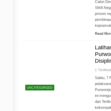
Calon Dew
SMA Neger
proses r
pembinaan
kepramu
Read Mor
Latih
Purwo
Disipl
TimMed
Sabtu, 7 
pelaksan
UNCATEGORIZED
Purworej
ini mengu
dan Tertib
kekompak