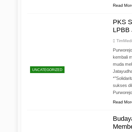
Read Mor
PKS S
LPBB 
TimMed
Purworejo
kembali 
muda mela
UNCATEGORIZED
Jatayudh
*”Solidar
sukses di
Purworej
Read Mor
Budaya
Memben