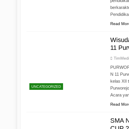
pendidika
berkarak
Pendidik
Read Mor
Wisuda
11 Pur
TimMed
PURWOREJ
N 11 Purw
kelas XII
UNCATEGORIZED
Purworejo
Acara yan
Read Mor
SMA N
CUP 20