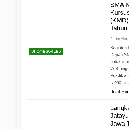
SMA N
Kursu
(KMD)
Tahun
TimMed
Kegiatan 
UNCATEGORIZED
Depan SM
untuk mem
WIB hingg
Pusdiklat
Diono, S
Read Mor
Langk
Jatayu
Jawa 