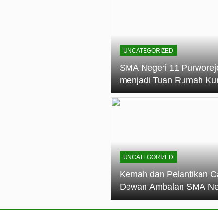
elantikan Calon Dewan Ambalan SMA Negeri 11 Purworejo: M
dian Generasi Pramuka
ungan PKS SMA Negeri 11 Purworejo& SMK Negeri 6 Purwore
ian
UNCATEGORIZED
eri 11 Purworejo Sukses Gelar LPBB Jatayudha Open 2 Tah
SMA Negeri 11 Purworej
menjadi Tuan Rumah Ku
tif di SMA Negeri 11 Purworejo: Membentuk Karakter Religius 
Pembina Pramuka Mahir
Tingkat Dasar (KMD) Go
Siaga Kwartir Cabang
Purworejo Tahun 2026
UNCATEGORIZED
Kemah dan Pelantikan C
Dewan Ambalan SMA Ne
11 Purworejo: Membentu
Kepemimpinan, Disiplin,