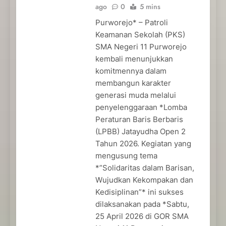
ago
0
5 mins
Purworejo* – Patroli
Keamanan Sekolah (PKS)
SMA Negeri 11 Purworejo
kembali menunjukkan
komitmennya dalam
membangun karakter
generasi muda melalui
penyelenggaraan *Lomba
Peraturan Baris Berbaris
(LPBB) Jatayudha Open 2
Tahun 2026. Kegiatan yang
mengusung tema
*”Solidaritas dalam Barisan,
Wujudkan Kekompakan dan
Kedisiplinan”* ini sukses
dilaksanakan pada *Sabtu,
25 April 2026 di GOR SMA