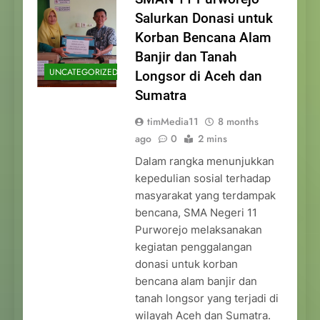
Salurkan Donasi untuk
Korban Bencana Alam
Banjir dan Tanah
UNCATEGORIZED
Longsor di Aceh dan
Sumatra
timMedia11
8 months
ago
0
2 mins
Dalam rangka menunjukkan
kepedulian sosial terhadap
masyarakat yang terdampak
bencana, SMA Negeri 11
Purworejo melaksanakan
kegiatan penggalangan
donasi untuk korban
bencana alam banjir dan
tanah longsor yang terjadi di
wilayah Aceh dan Sumatra.