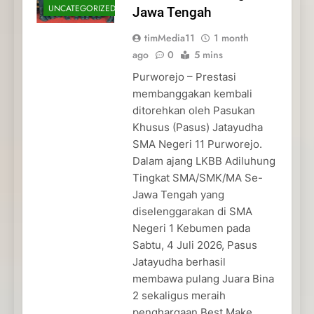
UNCATEGORIZED
Jawa Tengah
timMedia11
1 month
ago
0
5 mins
Purworejo – Prestasi
membanggakan kembali
ditorehkan oleh Pasukan
Khusus (Pasus) Jatayudha
SMA Negeri 11 Purworejo.
Dalam ajang LKBB Adiluhung
Tingkat SMA/SMK/MA Se-
Jawa Tengah yang
diselenggarakan di SMA
Negeri 1 Kebumen pada
Sabtu, 4 Juli 2026, Pasus
Jatayudha berhasil
membawa pulang Juara Bina
2 sekaligus meraih
penghargaan Best Make