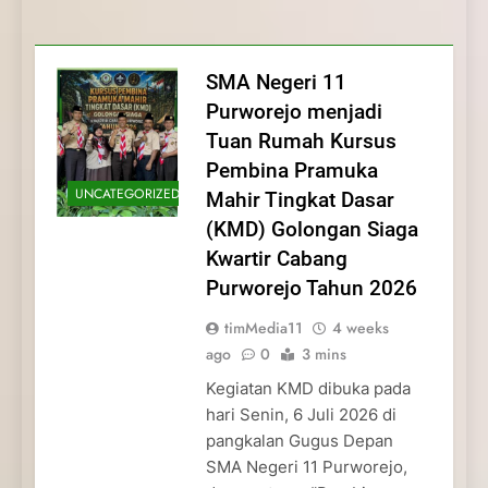
Membentuk Jiwa
Membentuk Jiwa Kepemimpinan,
Membangun Disiplin, Kekompakan, dan
Kwartir Cabang Purworejo Tahun 2026
Kepemimpinan, Disiplin,
Disiplin, dan Pengabdian Generasi
Kepedulian
dan Pengabdian Generasi
Pramuka
SMA Negeri 11
Pramuka
Purworejo menjadi
Tuan Rumah Kursus
Pembina Pramuka
UNCATEGORIZED
Mahir Tingkat Dasar
(KMD) Golongan Siaga
Kwartir Cabang
Purworejo Tahun 2026
timMedia11
4 weeks
ago
0
3 mins
Kegiatan KMD dibuka pada
hari Senin, 6 Juli 2026 di
pangkalan Gugus Depan
SMA Negeri 11 Purworejo,