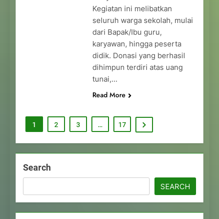
Kegiatan ini melibatkan
seluruh warga sekolah, mulai
dari Bapak/Ibu guru,
karyawan, hingga peserta
didik. Donasi yang berhasil
dihimpun terdiri atas uang
tunai,…
Read More
1
2
3
…
17
Search
SEARCH