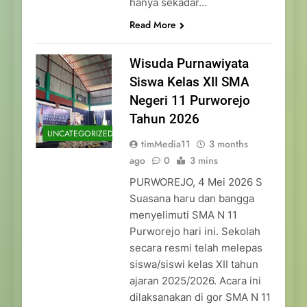
hanya sekadar…
Read More
Wisuda Purnawiyata
Siswa Kelas XII SMA
Negeri 11 Purworejo
Tahun 2026
UNCATEGORIZED
timMedia11
3 months
ago
0
3 mins
PURWOREJO, 4 Mei 2026 S
Suasana haru dan bangga
menyelimuti SMA N 11
Purworejo hari ini. Sekolah
secara resmi telah melepas
siswa/siswi kelas XII tahun
ajaran 2025/2026. Acara ini
dilaksanakan di gor SMA N 11