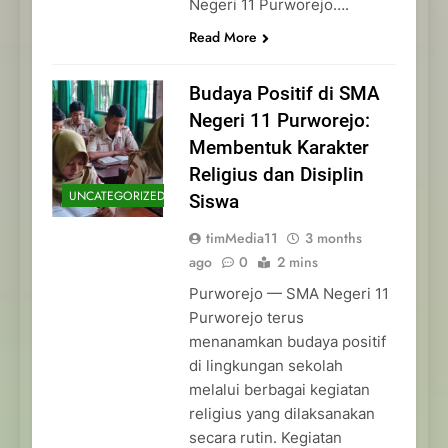
Negeri 11 Purworejo….
Read More
Budaya Positif di SMA
Negeri 11 Purworejo:
Membentuk Karakter
Religius dan Disiplin
UNCATEGORIZED
Siswa
timMedia11
3 months
ago
0
2 mins
Purworejo — SMA Negeri 11
Purworejo terus
menanamkan budaya positif
di lingkungan sekolah
melalui berbagai kegiatan
religius yang dilaksanakan
secara rutin. Kegiatan