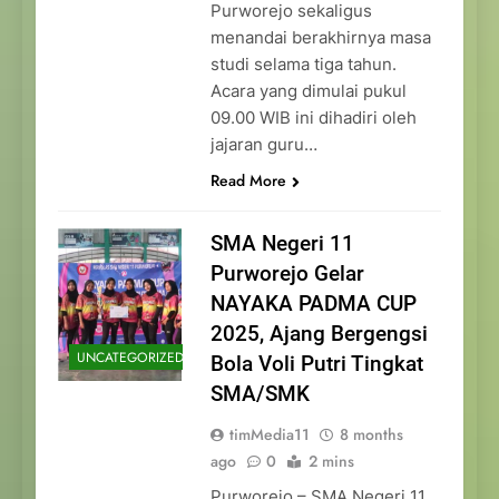
Purworejo sekaligus
menandai berakhirnya masa
studi selama tiga tahun.
Acara yang dimulai pukul
09.00 WIB ini dihadiri oleh
jajaran guru…
Read More
SMA Negeri 11
Purworejo Gelar
NAYAKA PADMA CUP
2025, Ajang Bergengsi
UNCATEGORIZED
Bola Voli Putri Tingkat
SMA/SMK
timMedia11
8 months
ago
0
2 mins
Purworejo – SMA Negeri 11