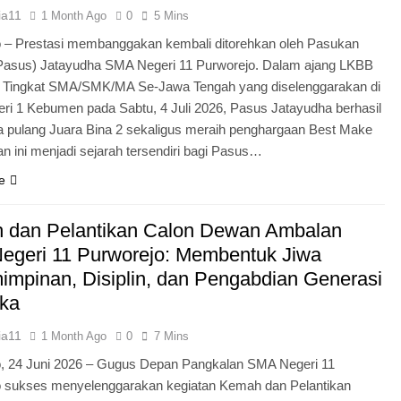
ia11
1 Month Ago
0
5 Mins
 – Prestasi membanggakan kembali ditorehkan oleh Pasukan
Pasus) Jatayudha SMA Negeri 11 Purworejo. Dalam ajang LKBB
g Tingkat SMA/SMK/MA Se-Jawa Tengah yang diselenggarakan di
i 1 Kebumen pada Sabtu, 4 Juli 2026, Pasus Jatayudha berhasil
pulang Juara Bina 2 sekaligus meraih penghargaan Best Make
n ini menjadi sejarah tersendiri bagi Pasus…
e
 dan Pelantikan Calon Dewan Ambalan
egeri 11 Purworejo: Membentuk Jiwa
mpinan, Disiplin, dan Pengabdian Generasi
ka
ia11
1 Month Ago
0
7 Mins
o, 24 Juni 2026 – Gugus Depan Pangkalan SMA Negeri 11
o sukses menyelenggarakan kegiatan Kemah dan Pelantikan