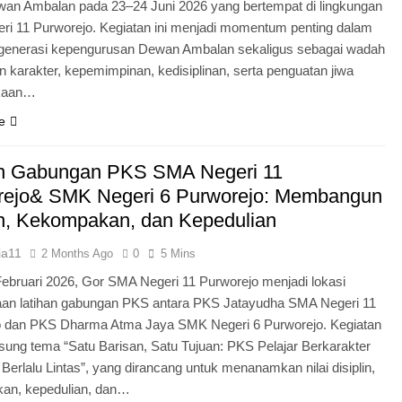
an Ambalan pada 23–24 Juni 2026 yang bertempat di lingkungan
i 11 Purworejo. Kegiatan ini menjadi momentum penting dalam
egenerasi kepengurusan Dewan Ambalan sekaligus sebagai wadah
 karakter, kepemimpinan, kedisiplinan, serta penguatan jiwa
kaan…
e
an Gabungan PKS SMA Negeri 11
rejo& SMK Negeri 6 Purworejo: Membangun
in, Kekompakan, dan Kepedulian
ia11
2 Months Ago
0
5 Mins
Februari 2026, Gor SMA Negeri 11 Purworejo menjadi lokasi
aan latihan gabungan PKS antara PKS Jatayudha SMA Negeri 11
o dan PKS Dharma Atma Jaya SMK Negeri 6 Purworejo. Kegiatan
sung tema “Satu Barisan, Satu Tujuan: PKS Pelajar Berkarakter
 Berlalu Lintas”, yang dirancang untuk menanamkan nilai disiplin,
an, kepedulian, dan…