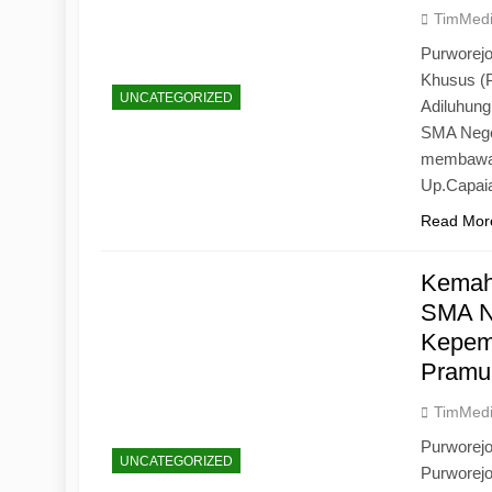
TimMed
Purworejo
Khusus (
UNCATEGORIZED
Adiluhun
SMA Neger
membawa 
Up.Capaia
Read Mor
Kemah
SMA N
Kepemi
Pramu
TimMed
Purworej
UNCATEGORIZED
Purworej