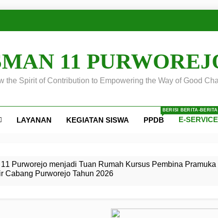
SMAN 11 PURWOREJ
 the Spirit of Contribution to Empowering the Way of Good Cha
BERISI BERITA-BERIT
E-SERVIC
LAYANAN
KEGIATAN SISWA
PPDB
ejo
 Calon
S SMA
ursus
s
egeri 11
 SMK
11 Purworejo menjadi Tuan Rumah Kursus Pembina Pramuka 
ir Cabang Purworejo Tahun 2026
r Tingkat
i di LKBB
 Jiwa
Membangun
di pangkalan Gugus Depan
ehkan oleh Pasukan Khusus
SMA Negeri 11 Purworejo
o menjadi lokasi pelaksanaan
 Siaga
ngah
, dan
dan
dana yang Membanggakan, Pasus Jatayudha Ukir Prestasi di
ejo Tahun
Pramuka