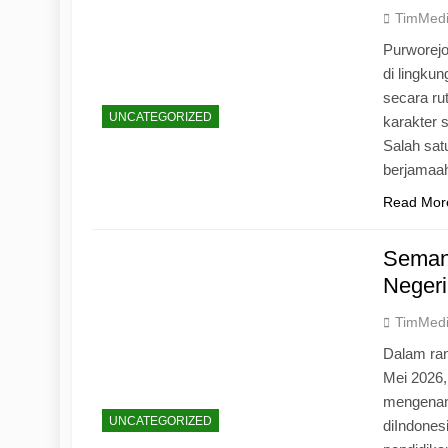
TimMed
Purworej
di lingku
secara ru
UNCATEGORIZED
karakter s
Salah sat
berjamaah
Read Mor
Seman
Negeri
TimMed
Dalam ran
Mei 2026
mengenang
UNCATEGORIZED
diIndones