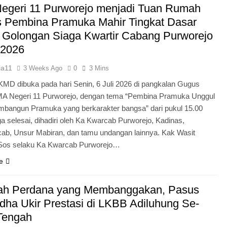
egeri 11 Purworejo menjadi Tuan Rumah
Pengabdian Generasi P
s Pembina Pramuka Mahir Tingkat Dasar
 Golongan Siaga Kwartir Cabang Purworejo
 2026
ia11
3 Weeks Ago
0
3 Mins
KMD dibuka pada hari Senin, 6 Juli 2026 di pangkalan Gugus
A Negeri 11 Purworejo, dengan tema “Pembina Pramuka Unggul
bangun Pramuka yang berkarakter bangsa” dari pukul 15.00
a selesai, dihadiri oleh Ka Kwarcab Purworejo, Kadinas,
cab, Unsur Mabiran, dan tamu undangan lainnya. Kak Wasit
.Sos selaku Ka Kwarcab Purworejo…
e
ah Perdana yang Membanggakan, Pasus
dha Ukir Prestasi di LKBB Adiluhung Se-
Tengah