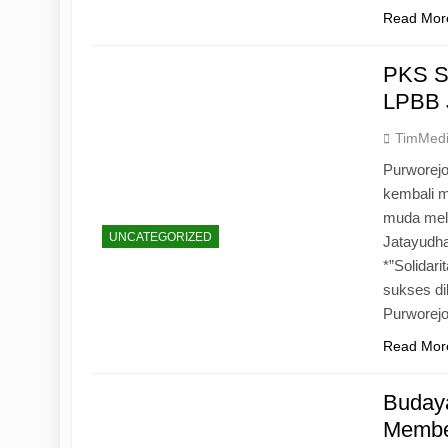
Read Mor
PKS S
LPBB 
TimMed
Purworejo
kembali 
muda mela
UNCATEGORIZED
Jatayudh
*”Solidar
sukses di
Purworej
Read Mor
Budaya
Memben