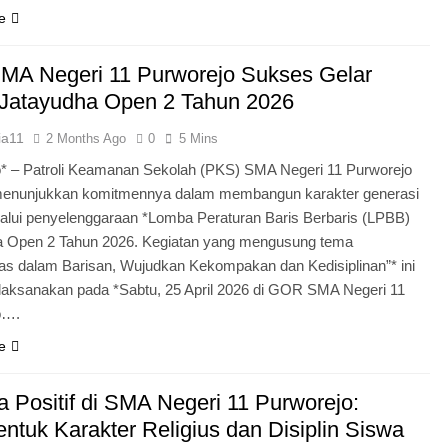
e
MA Negeri 11 Purworejo Sukses Gelar
Jatayudha Open 2 Tahun 2026
ia11
2 Months Ago
0
5 Mins
* – Patroli Keamanan Sekolah (PKS) SMA Negeri 11 Purworejo
menunjukkan komitmennya dalam membangun karakter generasi
lui penyelenggaraan *Lomba Peraturan Baris Berbaris (LPBB)
a Open 2 Tahun 2026. Kegiatan yang mengusung tema
itas dalam Barisan, Wujudkan Kekompakan dan Kedisiplinan”* ini
laksanakan pada *Sabtu, 25 April 2026 di GOR SMA Negeri 11
o….
e
 Positif di SMA Negeri 11 Purworejo:
tuk Karakter Religius dan Disiplin Siswa