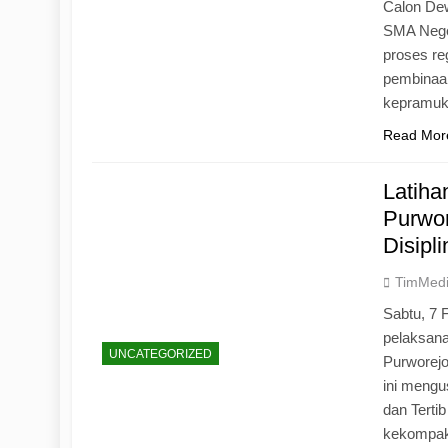
Calon Dew
SMA Neger
proses r
pembinaan
kepramu
Read Mor
Latih
Purwo
Disipl
TimMed
Sabtu, 7 
pelaksan
UNCATEGORIZED
Purworej
ini mengu
dan Tertib
kekompak