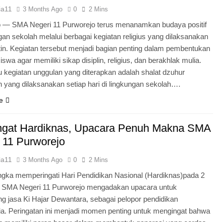
ia11
3 Months Ago
0
2 Mins
o — SMA Negeri 11 Purworejo terus menanamkan budaya positif
ngan sekolah melalui berbagai kegiatan religius yang dilaksanakan
tin. Kegiatan tersebut menjadi bagian penting dalam pembentukan
iswa agar memiliki sikap disiplin, religius, dan berakhlak mulia.
u kegiatan unggulan yang diterapkan adalah shalat dzuhur
 yang dilaksanakan setiap hari di lingkungan sekolah….
e
gat Hardiknas, Upacara Penuh Makna SMA
 11 Purworejo
ia11
3 Months Ago
0
2 Mins
gka memperingati Hari Pendidikan Nasional (Hardiknas)pada 2
, SMA Negeri 11 Purworejo mengadakan upacara untuk
 jasa Ki Hajar Dewantara, sebagai pelopor pendidikan
ia. Peringatan ini menjadi momen penting untuk mengingat bahwa