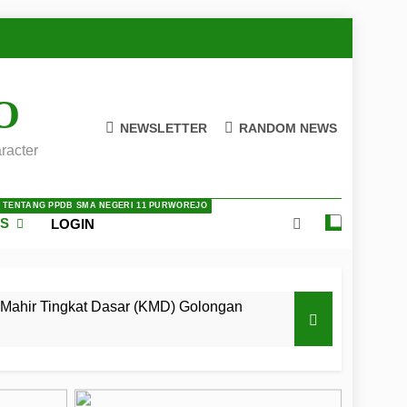
O
NEWSLETTER
RANDOM NEWS
racter
A TENTANG PPDB SMA NEGERI 11 PURWOREJO
ES
LOGIN
Mahir Tingkat Dasar (KMD) Golongan
 LKBB Adiluhung Se-Jawa Tengah