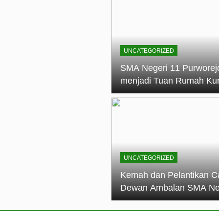
elantikan Calon Dewan Ambalan SMA Negeri 11 Purworejo: M
dian Generasi Pramuka
ungan PKS SMA Negeri 11 Purworejo& SMK Negeri 6 Purwore
ian
UNCATEGORIZED
eri 11 Purworejo Sukses Gelar LPBB Jatayudha Open 2 Tah
SMA Negeri 11 Purworej
menjadi Tuan Rumah Ku
tif di SMA Negeri 11 Purworejo: Membentuk Karakter Religius 
Pembina Pramuka Mahir
Tingkat Dasar (KMD) Go
Siaga Kwartir Cabang
Purworejo Tahun 2026
UNCATEGORIZED
Kemah dan Pelantikan C
Dewan Ambalan SMA Ne
11 Purworejo: Membentu
Kepemimpinan, Disiplin,