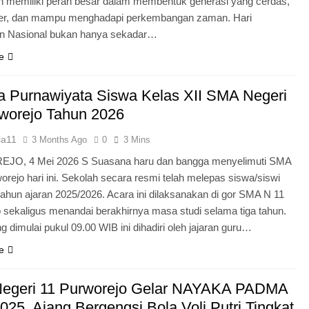
n memiliki peran besar dalam membentuk generasi yang cerdas,
ter, dan mampu menghadapi perkembangan zaman. Hari
an Nasional bukan hanya sekadar…
e
 Purnawiyata Siswa Kelas XII SMA Negeri
worejo Tahun 2026
ia11
3 Months Ago
0
3 Mins
O, 4 Mei 2026 S Suasana haru dan bangga menyelimuti SMA
orejo hari ini. Sekolah secara resmi telah melepas siswa/siswi
 tahun ajaran 2025/2026. Acara ini dilaksanakan di gor SMA N 11
 sekaligus menandai berakhirnya masa studi selama tiga tahun.
g dimulai pukul 09.00 WIB ini dihadiri oleh jajaran guru…
e
egeri 11 Purworejo Gelar NAYAKA PADMA
25, Ajang Bergengsi Bola Voli Putri Tingkat