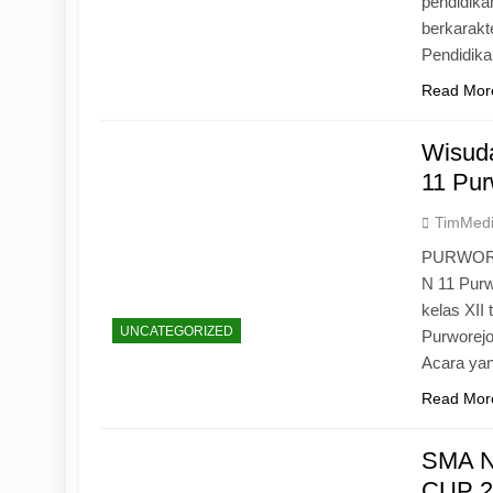
pendidika
berkarak
Pendidik
Read Mor
Wisuda
11 Pur
TimMed
PURWOREJ
N 11 Purw
kelas XII
UNCATEGORIZED
Purworejo
Acara yan
Read Mor
SMA N
CUP 20