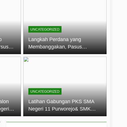
embentuk Jiwa Kepemimpinan, Disiplin,
jo: Membangun Disiplin, Kekompakan,
UNCATEGORIZED
un 2026
o
Langkah Perdana yang
rsus
Membanggakan, Pasus
dan Disiplin Siswa
Jatayudha Ukir Prestasi di
longan
LKBB Adiluhung Se-Jawa
Tengah
UNCATEGORIZED
alon
Latihan Gabungan PKS SMA
geri
Negeri 11 Purworejo& SMK
k Jiwa
Negeri 6 Purworejo:
 dan
Membangun Disiplin,