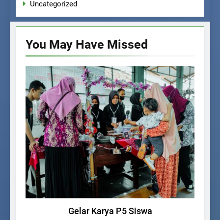
Uncategorized
You May Have
Missed
KEGIATAN SISWA
S
Gelar Karya P5 Siswa