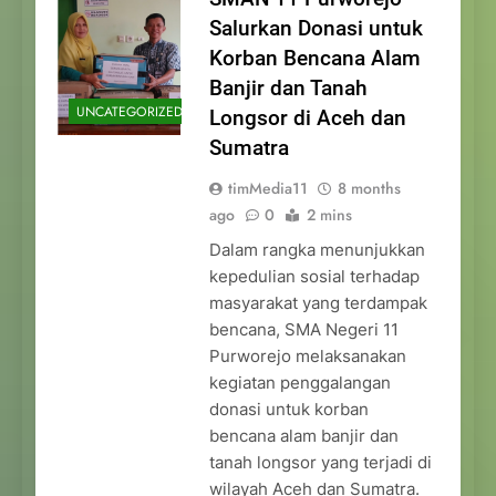
Salurkan Donasi untuk
Korban Bencana Alam
Banjir dan Tanah
UNCATEGORIZED
Longsor di Aceh dan
Sumatra
timMedia11
8 months
ago
0
2 mins
Dalam rangka menunjukkan
kepedulian sosial terhadap
masyarakat yang terdampak
bencana, SMA Negeri 11
Purworejo melaksanakan
kegiatan penggalangan
donasi untuk korban
bencana alam banjir dan
tanah longsor yang terjadi di
wilayah Aceh dan Sumatra.