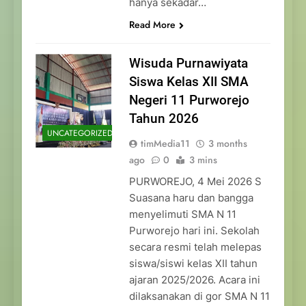
hanya sekadar…
Read More
Wisuda Purnawiyata
Siswa Kelas XII SMA
Negeri 11 Purworejo
Tahun 2026
UNCATEGORIZED
timMedia11
3 months
ago
0
3 mins
PURWOREJO, 4 Mei 2026 S
Suasana haru dan bangga
menyelimuti SMA N 11
Purworejo hari ini. Sekolah
secara resmi telah melepas
siswa/siswi kelas XII tahun
ajaran 2025/2026. Acara ini
dilaksanakan di gor SMA N 11