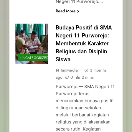
Negeri 11 Purworejo….
Read More
Budaya Positif di SMA
Negeri 11 Purworejo:
Membentuk Karakter
Religius dan Disiplin
UNCATEGORIZED
Siswa
timMedia11
3 months
ago
0
2 mins
Purworejo — SMA Negeri 11
Purworejo terus
menanamkan budaya positif
di lingkungan sekolah
melalui berbagai kegiatan
religius yang dilaksanakan
secara rutin. Kegiatan