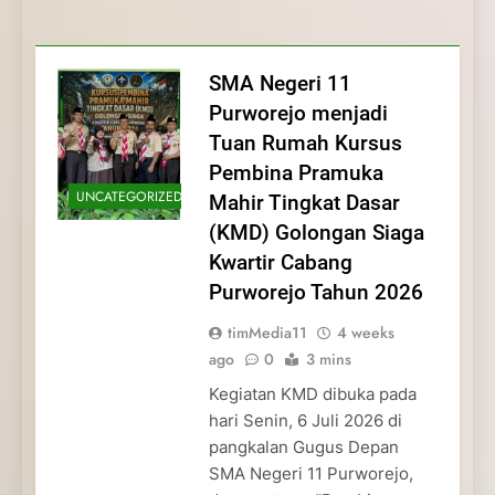
Membentuk Jiwa
Membentuk Jiwa Kepemimpinan,
Membangun Disiplin, Kekompakan, dan
Kwartir Cabang Purworejo Tahun 2026
Kepemimpinan, Disiplin,
Disiplin, dan Pengabdian Generasi
Kepedulian
dan Pengabdian Generasi
Pramuka
SMA Negeri 11
Pramuka
Purworejo menjadi
Tuan Rumah Kursus
Pembina Pramuka
UNCATEGORIZED
Mahir Tingkat Dasar
(KMD) Golongan Siaga
Kwartir Cabang
Purworejo Tahun 2026
timMedia11
4 weeks
ago
0
3 mins
Kegiatan KMD dibuka pada
hari Senin, 6 Juli 2026 di
pangkalan Gugus Depan
SMA Negeri 11 Purworejo,