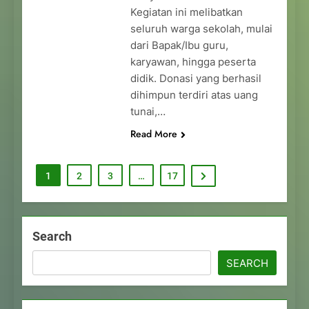
Kegiatan ini melibatkan
seluruh warga sekolah, mulai
dari Bapak/Ibu guru,
karyawan, hingga peserta
didik. Donasi yang berhasil
dihimpun terdiri atas uang
tunai,…
Read More
1
2
3
…
17
Search
SEARCH