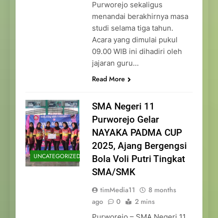
Purworejo sekaligus
menandai berakhirnya masa
studi selama tiga tahun.
Acara yang dimulai pukul
09.00 WIB ini dihadiri oleh
jajaran guru…
Read More
SMA Negeri 11
Purworejo Gelar
NAYAKA PADMA CUP
2025, Ajang Bergengsi
UNCATEGORIZED
Bola Voli Putri Tingkat
SMA/SMK
timMedia11
8 months
ago
0
2 mins
Purworejo – SMA Negeri 11