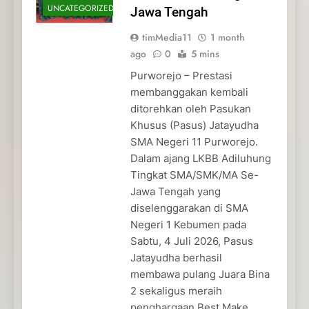
UNCATEGORIZED
Jawa Tengah
timMedia11
1 month
ago
0
5 mins
Purworejo – Prestasi
membanggakan kembali
ditorehkan oleh Pasukan
Khusus (Pasus) Jatayudha
SMA Negeri 11 Purworejo.
Dalam ajang LKBB Adiluhung
Tingkat SMA/SMK/MA Se-
Jawa Tengah yang
diselenggarakan di SMA
Negeri 1 Kebumen pada
Sabtu, 4 Juli 2026, Pasus
Jatayudha berhasil
membawa pulang Juara Bina
2 sekaligus meraih
penghargaan Best Make