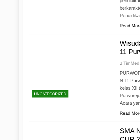
pendidika
berkarak
Pendidik
Read Mor
Wisuda
11 Pur
TimMed
PURWOREJ
N 11 Purw
kelas XII
UNCATEGORIZED
Purworejo
Acara yan
Read Mor
SMA N
CUP 20