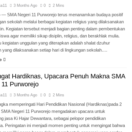
ia11
3 Months Ago
0
2 Mins
o — SMA Negeri 11 Purworejo terus menanamkan budaya positif
ngan sekolah melalui berbagai kegiatan religius yang dilaksanakan
tin. Kegiatan tersebut menjadi bagian penting dalam pembentukan
iswa agar memiliki sikap disiplin, religius, dan berakhlak mulia.
u kegiatan unggulan yang diterapkan adalah shalat dzuhur
 yang dilaksanakan setiap hari di lingkungan sekolah….
e
gat Hardiknas, Upacara Penuh Makna SMA
 11 Purworejo
ia11
3 Months Ago
0
2 Mins
gka memperingati Hari Pendidikan Nasional (Hardiknas)pada 2
, SMA Negeri 11 Purworejo mengadakan upacara untuk
 jasa Ki Hajar Dewantara, sebagai pelopor pendidikan
ia. Peringatan ini menjadi momen penting untuk mengingat bahwa