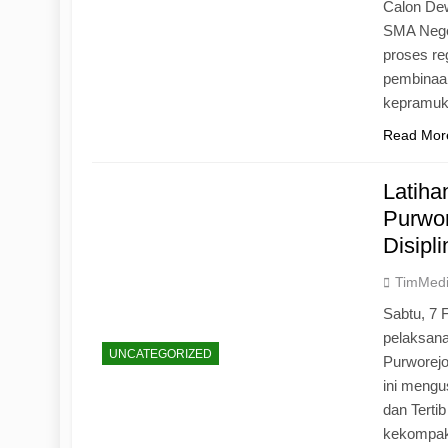
Calon Dew
SMA Neger
proses r
pembinaan
kepramu
Read Mor
Latih
Purwo
Disipl
TimMed
Sabtu, 7 
pelaksan
UNCATEGORIZED
Purworej
ini mengu
dan Tertib
kekompak