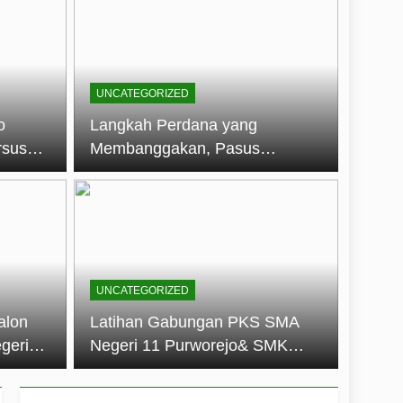
embentuk Jiwa Kepemimpinan, Disiplin,
jo: Membangun Disiplin, Kekompakan,
UNCATEGORIZED
un 2026
o
Langkah Perdana yang
rsus
Membanggakan, Pasus
dan Disiplin Siswa
Jatayudha Ukir Prestasi di
longan
LKBB Adiluhung Se-Jawa
Tengah
UNCATEGORIZED
alon
Latihan Gabungan PKS SMA
geri
Negeri 11 Purworejo& SMK
k Jiwa
Negeri 6 Purworejo:
 dan
Membangun Disiplin,