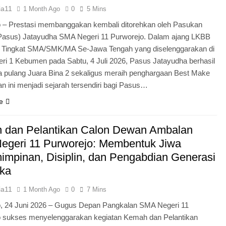
ia11
1 Month Ago
0
5 Mins
 – Prestasi membanggakan kembali ditorehkan oleh Pasukan
Pasus) Jatayudha SMA Negeri 11 Purworejo. Dalam ajang LKBB
g Tingkat SMA/SMK/MA Se-Jawa Tengah yang diselenggarakan di
i 1 Kebumen pada Sabtu, 4 Juli 2026, Pasus Jatayudha berhasil
pulang Juara Bina 2 sekaligus meraih penghargaan Best Make
n ini menjadi sejarah tersendiri bagi Pasus…
e
 dan Pelantikan Calon Dewan Ambalan
egeri 11 Purworejo: Membentuk Jiwa
mpinan, Disiplin, dan Pengabdian Generasi
ka
ia11
1 Month Ago
0
7 Mins
o, 24 Juni 2026 – Gugus Depan Pangkalan SMA Negeri 11
o sukses menyelenggarakan kegiatan Kemah dan Pelantikan