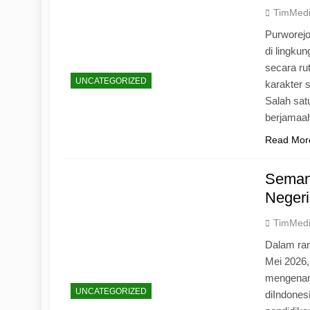
TimMed
Purworej
di lingku
secara ru
UNCATEGORIZED
karakter s
Salah sat
berjamaah
Read Mor
Seman
Negeri
TimMed
Dalam ran
Mei 2026
mengenang
UNCATEGORIZED
diIndones