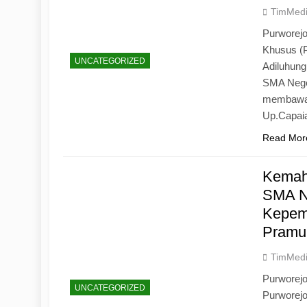
TimMed
Purworejo
Khusus (
UNCATEGORIZED
Adiluhun
SMA Neger
membawa 
Up.Capaia
Read Mor
Kemah
SMA N
Kepemi
Pramu
TimMed
Purworej
UNCATEGORIZED
Purworej