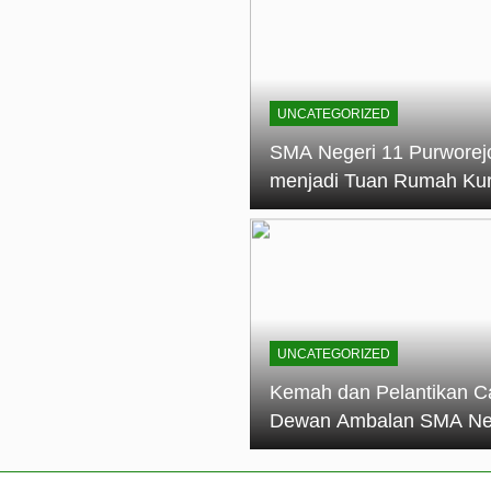
elantikan Calon Dewan Ambalan SMA Negeri 11 Purworejo: M
dian Generasi Pramuka
ungan PKS SMA Negeri 11 Purworejo& SMK Negeri 6 Purwore
ian
UNCATEGORIZED
eri 11 Purworejo Sukses Gelar LPBB Jatayudha Open 2 Tah
SMA Negeri 11 Purworej
menjadi Tuan Rumah Ku
tif di SMA Negeri 11 Purworejo: Membentuk Karakter Religius 
Pembina Pramuka Mahir
Tingkat Dasar (KMD) Go
Siaga Kwartir Cabang
Purworejo Tahun 2026
UNCATEGORIZED
Kemah dan Pelantikan C
Dewan Ambalan SMA Ne
11 Purworejo: Membentu
Kepemimpinan, Disiplin,