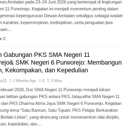
an Ambalan pada 23–24 Juni 2026 yang bertempat di lingkungan
i 11 Purworejo. Kegiatan ini menjadi momentum penting dalam
egenerasi kepengurusan Dewan Ambalan sekaligus sebagai wadah
 karakter, kepemimpinan, kedisiplinan, serta penguatan jiwa
kaan…
e
an Gabungan PKS SMA Negeri 11
rejo& SMK Negeri 6 Purworejo: Membangun
in, Kekompakan, dan Kepedulian
ia11
2 Months Ago
0
5 Mins
Februari 2026, Gor SMA Negeri 11 Purworejo menjadi lokasi
aan latihan gabungan PKS antara PKS Jatayudha SMA Negeri 11
o dan PKS Dharma Atma Jaya SMK Negeri 6 Purworejo. Kegiatan
sung tema “Satu Barisan, Satu Tujuan: PKS Pelajar Berkarakter
 Berlalu Lintas”, yang dirancang untuk menanamkan nilai disiplin,
an, kepedulian, dan…