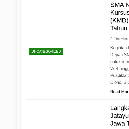
SMA N
Kursu
(KMD)
Tahun
TimMed
Kegiatan 
UNCATEGORIZED
Depan SM
untuk mem
WIB hingg
Pusdiklat
Diono, S
Read Mor
Langk
Jatayu
Jawa 