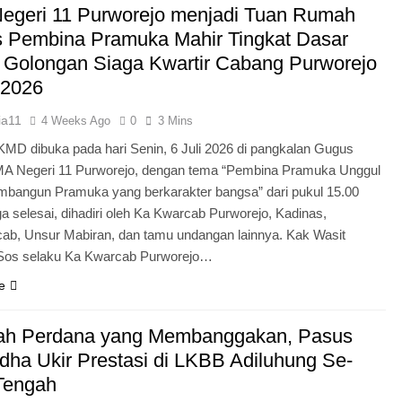
egeri 11 Purworejo menjadi Tuan Rumah
Pengabdian Generasi P
s Pembina Pramuka Mahir Tingkat Dasar
 Golongan Siaga Kwartir Cabang Purworejo
 2026
ia11
4 Weeks Ago
0
3 Mins
KMD dibuka pada hari Senin, 6 Juli 2026 di pangkalan Gugus
A Negeri 11 Purworejo, dengan tema “Pembina Pramuka Unggul
bangun Pramuka yang berkarakter bangsa” dari pukul 15.00
a selesai, dihadiri oleh Ka Kwarcab Purworejo, Kadinas,
cab, Unsur Mabiran, dan tamu undangan lainnya. Kak Wasit
.Sos selaku Ka Kwarcab Purworejo…
e
ah Perdana yang Membanggakan, Pasus
dha Ukir Prestasi di LKBB Adiluhung Se-
Tengah