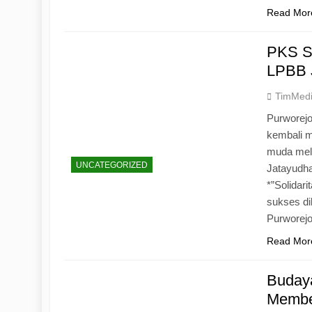
Read Mor
PKS S
LPBB 
TimMed
Purworejo
kembali 
muda mela
UNCATEGORIZED
Jatayudh
*”Solidar
sukses di
Purworej
Read Mor
Budaya
Memben