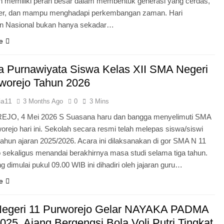
n memiliki peran besar dalam membentuk generasi yang cerdas,
ter, dan mampu menghadapi perkembangan zaman. Hari
an Nasional bukan hanya sekadar…
e
 Purnawiyata Siswa Kelas XII SMA Negeri
worejo Tahun 2026
ia11
3 Months Ago
0
3 Mins
O, 4 Mei 2026 S Suasana haru dan bangga menyelimuti SMA
orejo hari ini. Sekolah secara resmi telah melepas siswa/siswi
 tahun ajaran 2025/2026. Acara ini dilaksanakan di gor SMA N 11
 sekaligus menandai berakhirnya masa studi selama tiga tahun.
g dimulai pukul 09.00 WIB ini dihadiri oleh jajaran guru…
e
egeri 11 Purworejo Gelar NAYAKA PADMA
25, Ajang Bergengsi Bola Voli Putri Tingkat