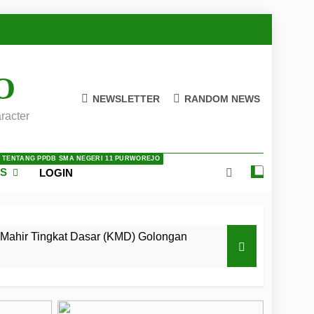
O
NEWSLETTER
RANDOM NEWS
racter
A TENTANG PPDB SMA NEGERI 11 PURWOREJO
ES
LOGIN
Mahir Tingkat Dasar (KMD) Golongan
 LKBB Adiluhung Se-Jawa Tengah