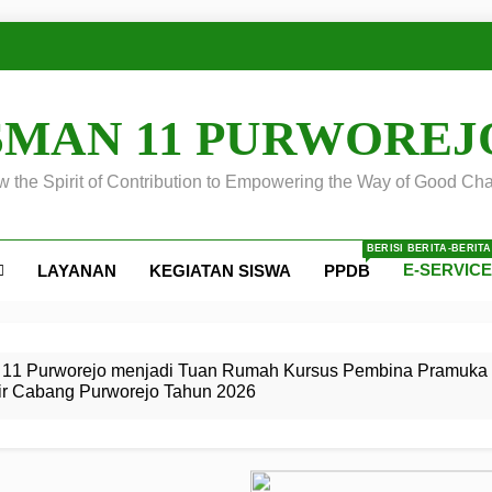
SMAN 11 PURWOREJ
 the Spirit of Contribution to Empowering the Way of Good Cha
BERISI BERITA-BERIT
E-SERVIC
LAYANAN
KEGIATAN SISWA
PPDB
ejo
 Calon
S SMA
ursus
s
egeri 11
 SMK
11 Purworejo menjadi Tuan Rumah Kursus Pembina Pramuka 
ir Cabang Purworejo Tahun 2026
r Tingkat
i di LKBB
 Jiwa
Membangun
di pangkalan Gugus Depan
ehkan oleh Pasukan Khusus
SMA Negeri 11 Purworejo
o menjadi lokasi pelaksanaan
 Siaga
ngah
, dan
dan
dana yang Membanggakan, Pasus Jatayudha Ukir Prestasi di
ejo Tahun
Pramuka