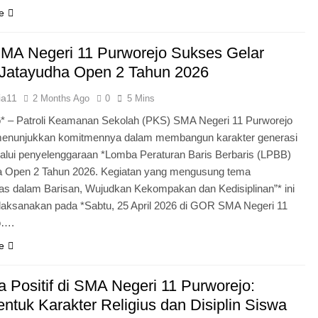
e
MA Negeri 11 Purworejo Sukses Gelar
Jatayudha Open 2 Tahun 2026
ia11
2 Months Ago
0
5 Mins
* – Patroli Keamanan Sekolah (PKS) SMA Negeri 11 Purworejo
menunjukkan komitmennya dalam membangun karakter generasi
lui penyelenggaraan *Lomba Peraturan Baris Berbaris (LPBB)
a Open 2 Tahun 2026. Kegiatan yang mengusung tema
itas dalam Barisan, Wujudkan Kekompakan dan Kedisiplinan”* ini
laksanakan pada *Sabtu, 25 April 2026 di GOR SMA Negeri 11
o….
e
 Positif di SMA Negeri 11 Purworejo:
tuk Karakter Religius dan Disiplin Siswa