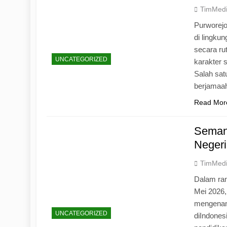
TimMed
Purworej
di lingku
secara ru
UNCATEGORIZED
karakter s
Salah sat
berjamaah
Read Mor
Seman
Negeri
TimMed
Dalam ran
Mei 2026
mengenang
UNCATEGORIZED
diIndones