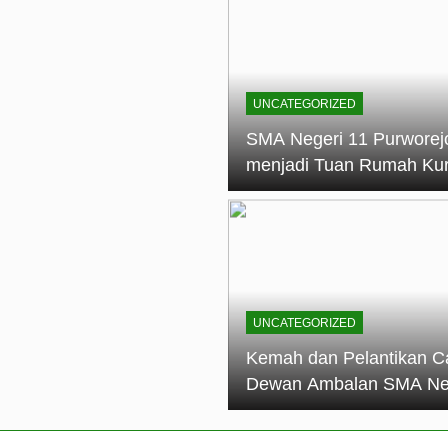
elantikan Calon Dewan Ambalan SMA Negeri 11 Purworejo: M
dian Generasi Pramuka
ungan PKS SMA Negeri 11 Purworejo& SMK Negeri 6 Purwore
ian
UNCATEGORIZED
eri 11 Purworejo Sukses Gelar LPBB Jatayudha Open 2 Tah
SMA Negeri 11 Purworej
menjadi Tuan Rumah Ku
tif di SMA Negeri 11 Purworejo: Membentuk Karakter Religius 
Pembina Pramuka Mahir
Tingkat Dasar (KMD) Go
Siaga Kwartir Cabang
Purworejo Tahun 2026
UNCATEGORIZED
Kemah dan Pelantikan C
Dewan Ambalan SMA Ne
11 Purworejo: Membentu
Kepemimpinan, Disiplin,