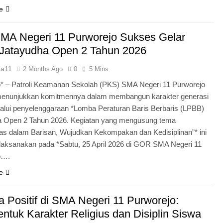
e
MA Negeri 11 Purworejo Sukses Gelar
Jatayudha Open 2 Tahun 2026
ia11
2 Months Ago
0
5 Mins
* – Patroli Keamanan Sekolah (PKS) SMA Negeri 11 Purworejo
menunjukkan komitmennya dalam membangun karakter generasi
lui penyelenggaraan *Lomba Peraturan Baris Berbaris (LPBB)
a Open 2 Tahun 2026. Kegiatan yang mengusung tema
itas dalam Barisan, Wujudkan Kekompakan dan Kedisiplinan”* ini
laksanakan pada *Sabtu, 25 April 2026 di GOR SMA Negeri 11
o….
e
 Positif di SMA Negeri 11 Purworejo:
tuk Karakter Religius dan Disiplin Siswa