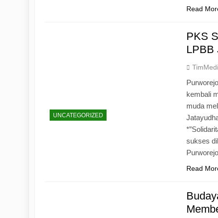
Read Mor
PKS S
LPBB 
TimMed
Purworejo
kembali 
muda mela
UNCATEGORIZED
Jatayudh
*”Solidar
sukses di
Purworej
Read Mor
Budaya
Memben