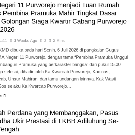
egeri 11 Purworejo menjadi Tuan Rumah
Pengabdian Generasi P
s Pembina Pramuka Mahir Tingkat Dasar
 Golongan Siaga Kwartir Cabang Purworejo
 2026
ia11
3 Weeks Ago
0
3 Mins
KMD dibuka pada hari Senin, 6 Juli 2026 di pangkalan Gugus
A Negeri 11 Purworejo, dengan tema “Pembina Pramuka Unggul
bangun Pramuka yang berkarakter bangsa” dari pukul 15.00
a selesai, dihadiri oleh Ka Kwarcab Purworejo, Kadinas,
cab, Unsur Mabiran, dan tamu undangan lainnya. Kak Wasit
.Sos selaku Ka Kwarcab Purworejo…
e
ah Perdana yang Membanggakan, Pasus
dha Ukir Prestasi di LKBB Adiluhung Se-
Tengah