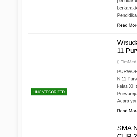
pendidika
berkarak
Pendidik
Read Mor
Wisuda
11 Pur
TimMed
PURWOREJ
N 11 Purw
kelas XII
UNCATEGORIZED
Purworejo
Acara yan
Read Mor
SMA N
CUP 20