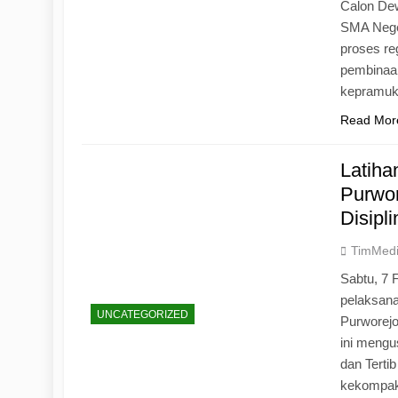
Calon Dew
SMA Neger
proses r
pembinaan
kepramu
Read Mor
Latih
Purwo
Disipl
TimMed
Sabtu, 7 
pelaksan
UNCATEGORIZED
Purworej
ini mengu
dan Tertib
kekompak