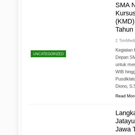
SMA N
Kursu
(KMD)
Tahun
TimMed
Kegiatan 
UNCATEGORIZED
Depan SM
untuk mem
WIB hingg
Pusdiklat
Diono, S
Read Mor
Langk
Jatayu
Jawa 