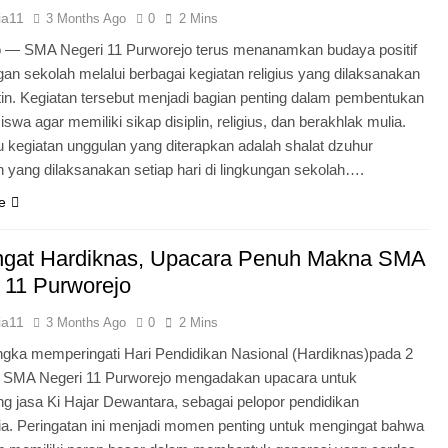
ia11
3 Months Ago
0
2 Mins
o — SMA Negeri 11 Purworejo terus menanamkan budaya positif
ngan sekolah melalui berbagai kegiatan religius yang dilaksanakan
tin. Kegiatan tersebut menjadi bagian penting dalam pembentukan
iswa agar memiliki sikap disiplin, religius, dan berakhlak mulia.
u kegiatan unggulan yang diterapkan adalah shalat dzuhur
 yang dilaksanakan setiap hari di lingkungan sekolah….
e
gat Hardiknas, Upacara Penuh Makna SMA
 11 Purworejo
ia11
3 Months Ago
0
2 Mins
gka memperingati Hari Pendidikan Nasional (Hardiknas)pada 2
, SMA Negeri 11 Purworejo mengadakan upacara untuk
 jasa Ki Hajar Dewantara, sebagai pelopor pendidikan
ia. Peringatan ini menjadi momen penting untuk mengingat bahwa