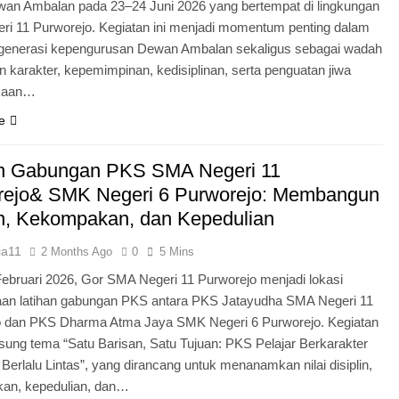
an Ambalan pada 23–24 Juni 2026 yang bertempat di lingkungan
i 11 Purworejo. Kegiatan ini menjadi momentum penting dalam
egenerasi kepengurusan Dewan Ambalan sekaligus sebagai wadah
 karakter, kepemimpinan, kedisiplinan, serta penguatan jiwa
kaan…
e
an Gabungan PKS SMA Negeri 11
rejo& SMK Negeri 6 Purworejo: Membangun
in, Kekompakan, dan Kepedulian
ia11
2 Months Ago
0
5 Mins
Februari 2026, Gor SMA Negeri 11 Purworejo menjadi lokasi
aan latihan gabungan PKS antara PKS Jatayudha SMA Negeri 11
o dan PKS Dharma Atma Jaya SMK Negeri 6 Purworejo. Kegiatan
sung tema “Satu Barisan, Satu Tujuan: PKS Pelajar Berkarakter
 Berlalu Lintas”, yang dirancang untuk menanamkan nilai disiplin,
an, kepedulian, dan…