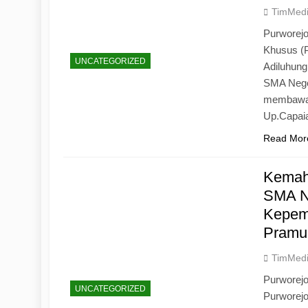
TimMed
Purworejo
Khusus (
UNCATEGORIZED
Adiluhun
SMA Neger
membawa 
Up.Capaia
Read Mor
Kemah
SMA N
Kepemi
Pramu
TimMed
Purworej
UNCATEGORIZED
Purworej