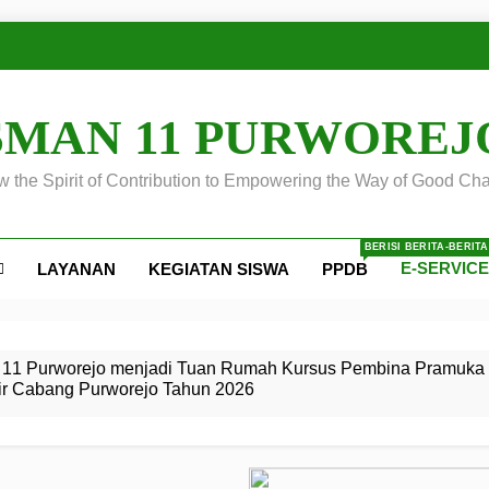
SMAN 11 PURWOREJ
 the Spirit of Contribution to Empowering the Way of Good Cha
BERISI BERITA-BERIT
E-SERVIC
LAYANAN
KEGIATAN SISWA
PPDB
ejo
 Calon
S SMA
ursus
s
egeri 11
 SMK
11 Purworejo menjadi Tuan Rumah Kursus Pembina Pramuka 
ir Cabang Purworejo Tahun 2026
r Tingkat
i di LKBB
 Jiwa
Membangun
di pangkalan Gugus Depan
ehkan oleh Pasukan Khusus
SMA Negeri 11 Purworejo
o menjadi lokasi pelaksanaan
 Siaga
ngah
, dan
dan
dana yang Membanggakan, Pasus Jatayudha Ukir Prestasi di
ejo Tahun
Pramuka