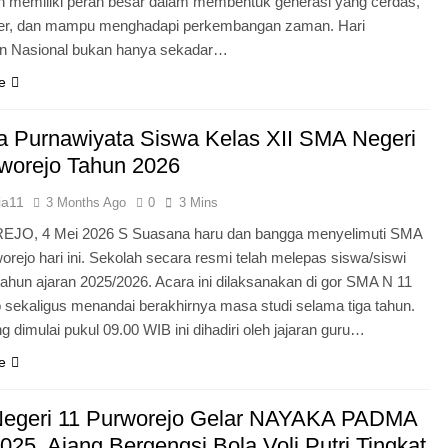
n memiliki peran besar dalam membentuk generasi yang cerdas,
ter, dan mampu menghadapi perkembangan zaman. Hari
an Nasional bukan hanya sekadar…
e
 Purnawiyata Siswa Kelas XII SMA Negeri
worejo Tahun 2026
ia11
3 Months Ago
0
3 Mins
O, 4 Mei 2026 S Suasana haru dan bangga menyelimuti SMA
orejo hari ini. Sekolah secara resmi telah melepas siswa/siswi
 tahun ajaran 2025/2026. Acara ini dilaksanakan di gor SMA N 11
 sekaligus menandai berakhirnya masa studi selama tiga tahun.
g dimulai pukul 09.00 WIB ini dihadiri oleh jajaran guru…
e
egeri 11 Purworejo Gelar NAYAKA PADMA
25, Ajang Bergengsi Bola Voli Putri Tingkat