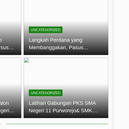
embentuk Jiwa Kepemimpinan, Disiplin,
jo: Membangun Disiplin, Kekompakan,
UNCATEGORIZED
un 2026
o
Langkah Perdana yang
rsus
Membanggakan, Pasus
dan Disiplin Siswa
Jatayudha Ukir Prestasi di
longan
LKBB Adiluhung Se-Jawa
Tengah
UNCATEGORIZED
alon
Latihan Gabungan PKS SMA
geri
Negeri 11 Purworejo& SMK
k Jiwa
Negeri 6 Purworejo:
 dan
Membangun Disiplin,