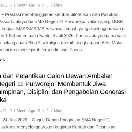
ia11
1 Month Ago
0
5 Mins
 – Prestasi membanggakan kembali ditorehkan oleh Pasukan
Pasus) Jatayudha SMA Negeri 11 Purworejo. Dalam ajang LKBB
g Tingkat SMA/SMK/MA Se-Jawa Tengah yang diselenggarakan di
i 1 Kebumen pada Sabtu, 4 Juli 2026, Pasus Jatayudha berhasil
pulang Juara Bina 2 sekaligus meraih penghargaan Best Make
n ini menjadi sejarah tersendiri bagi Pasus…
e
 dan Pelantikan Calon Dewan Ambalan
egeri 11 Purworejo: Membentuk Jiwa
mpinan, Disiplin, dan Pengabdian Generasi
ka
ia11
1 Month Ago
0
7 Mins
o, 24 Juni 2026 – Gugus Depan Pangkalan SMA Negeri 11
o sukses menyelenggarakan kegiatan Kemah dan Pelantikan