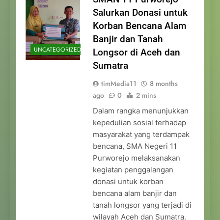
Salurkan Donasi untuk
Korban Bencana Alam
Banjir dan Tanah
UNCATEGORIZED
Longsor di Aceh dan
Sumatra
timMedia11
8 months
ago
0
2 mins
Dalam rangka menunjukkan
kepedulian sosial terhadap
masyarakat yang terdampak
bencana, SMA Negeri 11
Purworejo melaksanakan
kegiatan penggalangan
donasi untuk korban
bencana alam banjir dan
tanah longsor yang terjadi di
wilayah Aceh dan Sumatra.