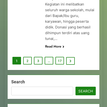
Kegiatan ini melibatkan
seluruh warga sekolah, mulai
dari Bapak/Ibu guru,
karyawan, hingga peserta
didik. Donasi yang berhasil
dihimpun terdiri atas uang
tunai,…
Read More
1
2
3
…
17
Search
SEARCH