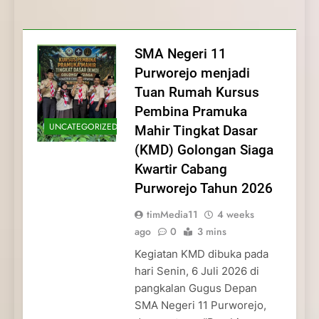
Membentuk Jiwa
Membentuk Jiwa Kepemimpinan,
Membangun Disiplin, Kekompakan, dan
Kwartir Cabang Purworejo Tahun 2026
Kepemimpinan, Disiplin,
Disiplin, dan Pengabdian Generasi
Kepedulian
dan Pengabdian Generasi
Pramuka
SMA Negeri 11
Pramuka
Purworejo menjadi
Tuan Rumah Kursus
Pembina Pramuka
UNCATEGORIZED
Mahir Tingkat Dasar
(KMD) Golongan Siaga
Kwartir Cabang
Purworejo Tahun 2026
timMedia11
4 weeks
ago
0
3 mins
Kegiatan KMD dibuka pada
hari Senin, 6 Juli 2026 di
pangkalan Gugus Depan
SMA Negeri 11 Purworejo,