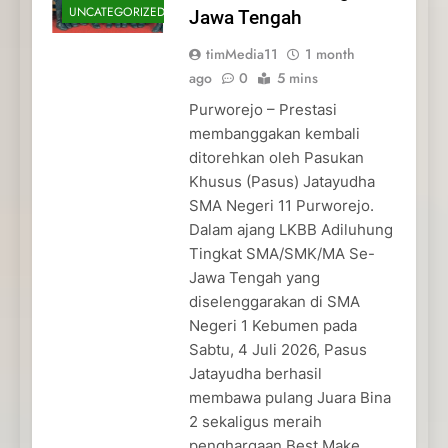
UNCATEGORIZED
Jawa Tengah
timMedia11
1 month
ago
0
5 mins
Purworejo – Prestasi
membanggakan kembali
ditorehkan oleh Pasukan
Khusus (Pasus) Jatayudha
SMA Negeri 11 Purworejo.
Dalam ajang LKBB Adiluhung
Tingkat SMA/SMK/MA Se-
Jawa Tengah yang
diselenggarakan di SMA
Negeri 1 Kebumen pada
Sabtu, 4 Juli 2026, Pasus
Jatayudha berhasil
membawa pulang Juara Bina
2 sekaligus meraih
penghargaan Best Make