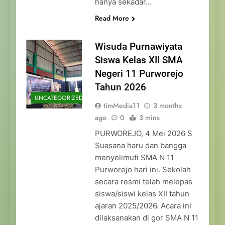
hanya sekadar…
Read More
Wisuda Purnawiyata
Siswa Kelas XII SMA
Negeri 11 Purworejo
Tahun 2026
UNCATEGORIZED
timMedia11
3 months
ago
0
3 mins
PURWOREJO, 4 Mei 2026 S
Suasana haru dan bangga
menyelimuti SMA N 11
Purworejo hari ini. Sekolah
secara resmi telah melepas
siswa/siswi kelas XII tahun
ajaran 2025/2026. Acara ini
dilaksanakan di gor SMA N 11