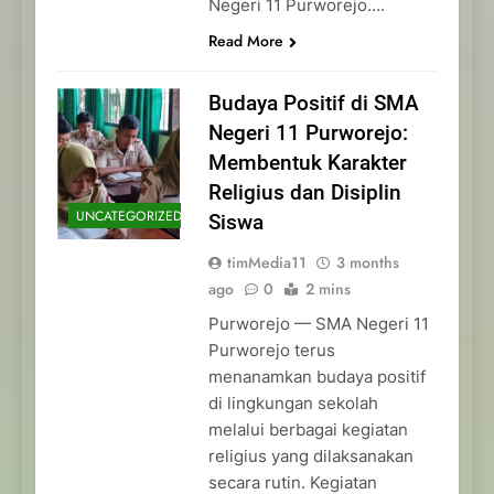
Negeri 11 Purworejo….
Read More
Budaya Positif di SMA
Negeri 11 Purworejo:
Membentuk Karakter
Religius dan Disiplin
UNCATEGORIZED
Siswa
timMedia11
3 months
ago
0
2 mins
Purworejo — SMA Negeri 11
Purworejo terus
menanamkan budaya positif
di lingkungan sekolah
melalui berbagai kegiatan
religius yang dilaksanakan
secara rutin. Kegiatan