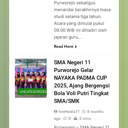
Purworejo sekaligus
menandai berakhirnya masa
studi selama tiga tahun.
Acara yang dimulai pukul
09.00 WIB ini dihadiri oleh
jajaran guru…
Read More
SMA Negeri 11
Purworejo Gelar
NAYAKA PADMA CUP
2025, Ajang Bergengsi
UNCATEGORIZED
Bola Voli Putri Tingkat
SMA/SMK
timMedia11
8 months
ago
0
2 mins
Purworejo – SMA Negeri 11