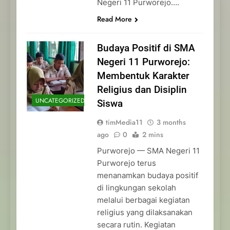
Negeri 11 Purworejo….
Read More
Budaya Positif di SMA
Negeri 11 Purworejo:
Membentuk Karakter
Religius dan Disiplin
UNCATEGORIZED
Siswa
timMedia11
3 months
ago
0
2 mins
Purworejo — SMA Negeri 11
Purworejo terus
menanamkan budaya positif
di lingkungan sekolah
melalui berbagai kegiatan
religius yang dilaksanakan
secara rutin. Kegiatan