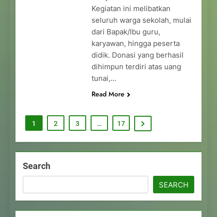
Kegiatan ini melibatkan
seluruh warga sekolah, mulai
dari Bapak/Ibu guru,
karyawan, hingga peserta
didik. Donasi yang berhasil
dihimpun terdiri atas uang
tunai,…
Read More
1
2
3
…
17
Search
SEARCH