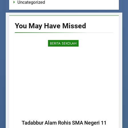
Uncategorized
You May Have
Missed
BERITA SEKOLAH
La
Tadabbur Alam Rohis SMA Negeri 11