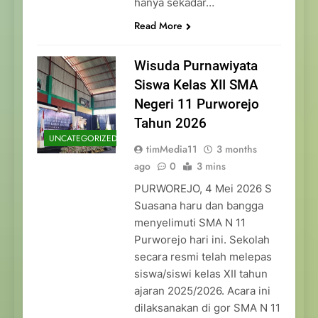
hanya sekadar…
Read More
Wisuda Purnawiyata
Siswa Kelas XII SMA
Negeri 11 Purworejo
Tahun 2026
UNCATEGORIZED
timMedia11
3 months
ago
0
3 mins
PURWOREJO, 4 Mei 2026 S
Suasana haru dan bangga
menyelimuti SMA N 11
Purworejo hari ini. Sekolah
secara resmi telah melepas
siswa/siswi kelas XII tahun
ajaran 2025/2026. Acara ini
dilaksanakan di gor SMA N 11