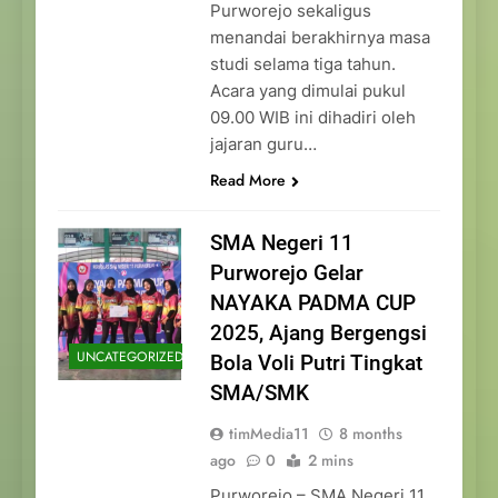
Purworejo sekaligus
menandai berakhirnya masa
studi selama tiga tahun.
Acara yang dimulai pukul
09.00 WIB ini dihadiri oleh
jajaran guru…
Read More
SMA Negeri 11
Purworejo Gelar
NAYAKA PADMA CUP
2025, Ajang Bergengsi
UNCATEGORIZED
Bola Voli Putri Tingkat
SMA/SMK
timMedia11
8 months
ago
0
2 mins
Purworejo – SMA Negeri 11