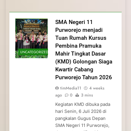
Membentuk Jiwa
Membentuk Jiwa Kepemimpinan,
Membangun Disiplin, Kekompakan, dan
Kwartir Cabang Purworejo Tahun 2026
Kepemimpinan, Disiplin,
Disiplin, dan Pengabdian Generasi
Kepedulian
dan Pengabdian Generasi
Pramuka
SMA Negeri 11
Pramuka
Purworejo menjadi
Tuan Rumah Kursus
Pembina Pramuka
UNCATEGORIZED
Mahir Tingkat Dasar
(KMD) Golongan Siaga
Kwartir Cabang
Purworejo Tahun 2026
timMedia11
4 weeks
ago
0
3 mins
Kegiatan KMD dibuka pada
hari Senin, 6 Juli 2026 di
pangkalan Gugus Depan
SMA Negeri 11 Purworejo,