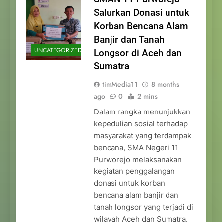
Salurkan Donasi untuk
Korban Bencana Alam
Banjir dan Tanah
UNCATEGORIZED
Longsor di Aceh dan
Sumatra
timMedia11
8 months
ago
0
2 mins
Dalam rangka menunjukkan
kepedulian sosial terhadap
masyarakat yang terdampak
bencana, SMA Negeri 11
Purworejo melaksanakan
kegiatan penggalangan
donasi untuk korban
bencana alam banjir dan
tanah longsor yang terjadi di
wilayah Aceh dan Sumatra.