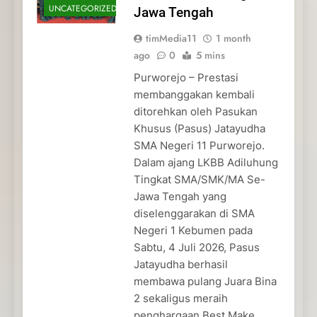
UNCATEGORIZED
Jawa Tengah
timMedia11
1 month
ago
0
5 mins
Purworejo – Prestasi
membanggakan kembali
ditorehkan oleh Pasukan
Khusus (Pasus) Jatayudha
SMA Negeri 11 Purworejo.
Dalam ajang LKBB Adiluhung
Tingkat SMA/SMK/MA Se-
Jawa Tengah yang
diselenggarakan di SMA
Negeri 1 Kebumen pada
Sabtu, 4 Juli 2026, Pasus
Jatayudha berhasil
membawa pulang Juara Bina
2 sekaligus meraih
penghargaan Best Make