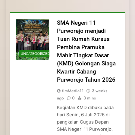
Membentuk Jiwa
Membentuk Jiwa Kepemimpinan,
Membangun Disiplin, Kekompakan, dan
Kwartir Cabang Purworejo Tahun 2026
Kepemimpinan, Disiplin,
Disiplin, dan Pengabdian Generasi
Kepedulian
dan Pengabdian Generasi
Pramuka
SMA Negeri 11
Pramuka
Purworejo menjadi
Tuan Rumah Kursus
Pembina Pramuka
UNCATEGORIZED
Mahir Tingkat Dasar
(KMD) Golongan Siaga
Kwartir Cabang
Purworejo Tahun 2026
timMedia11
3 weeks
ago
0
3 mins
Kegiatan KMD dibuka pada
hari Senin, 6 Juli 2026 di
pangkalan Gugus Depan
SMA Negeri 11 Purworejo,