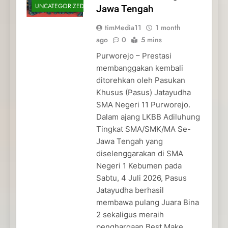
UNCATEGORIZED
Jawa Tengah
timMedia11
1 month
ago
0
5 mins
Purworejo – Prestasi
membanggakan kembali
ditorehkan oleh Pasukan
Khusus (Pasus) Jatayudha
SMA Negeri 11 Purworejo.
Dalam ajang LKBB Adiluhung
Tingkat SMA/SMK/MA Se-
Jawa Tengah yang
diselenggarakan di SMA
Negeri 1 Kebumen pada
Sabtu, 4 Juli 2026, Pasus
Jatayudha berhasil
membawa pulang Juara Bina
2 sekaligus meraih
penghargaan Best Make