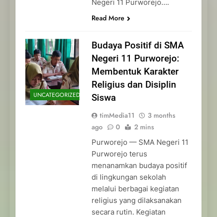
Negeri 11 Purworejo….
Read More
Budaya Positif di SMA
Negeri 11 Purworejo:
Membentuk Karakter
Religius dan Disiplin
UNCATEGORIZED
Siswa
timMedia11
3 months
ago
0
2 mins
Purworejo — SMA Negeri 11
Purworejo terus
menanamkan budaya positif
di lingkungan sekolah
melalui berbagai kegiatan
religius yang dilaksanakan
secara rutin. Kegiatan