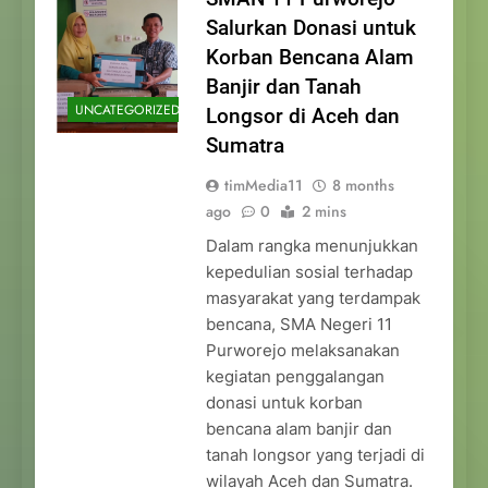
Salurkan Donasi untuk
Korban Bencana Alam
Banjir dan Tanah
UNCATEGORIZED
Longsor di Aceh dan
Sumatra
timMedia11
8 months
ago
0
2 mins
Dalam rangka menunjukkan
kepedulian sosial terhadap
masyarakat yang terdampak
bencana, SMA Negeri 11
Purworejo melaksanakan
kegiatan penggalangan
donasi untuk korban
bencana alam banjir dan
tanah longsor yang terjadi di
wilayah Aceh dan Sumatra.