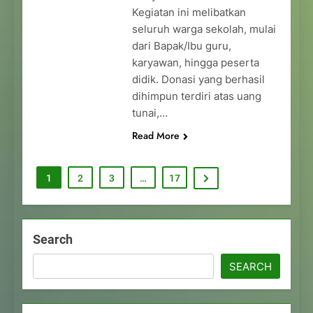
Kegiatan ini melibatkan
seluruh warga sekolah, mulai
dari Bapak/Ibu guru,
karyawan, hingga peserta
didik. Donasi yang berhasil
dihimpun terdiri atas uang
tunai,…
Read More
1
2
3
…
17
Search
SEARCH