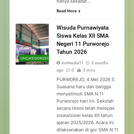
hanya sekadar…
Read More
Wisuda Purnawiyata
Siswa Kelas XII SMA
Negeri 11 Purworejo
Tahun 2026
UNCATEGORIZED
timMedia11
3 months
ago
0
3 mins
PURWOREJO, 4 Mei 2026 S
Suasana haru dan bangga
menyelimuti SMA N 11
Purworejo hari ini. Sekolah
secara resmi telah melepas
siswa/siswi kelas XII tahun
ajaran 2025/2026. Acara ini
dilaksanakan di gor SMA N 11