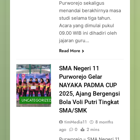
Purworejo sekaligus
menandai berakhirnya masa
studi selama tiga tahun.
Acara yang dimulai pukul
09.00 WIB ini dihadiri oleh
jajaran guru…
Read More
SMA Negeri 11
Purworejo Gelar
NAYAKA PADMA CUP
2025, Ajang Bergengsi
UNCATEGORIZED
Bola Voli Putri Tingkat
SMA/SMK
timMedia11
8 months
ago
0
2 mins
Purworejo – SMA Negeri 11