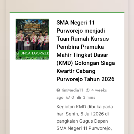
Membentuk Jiwa
Membentuk Jiwa Kepemimpinan,
Membangun Disiplin, Kekompakan, dan
Kwartir Cabang Purworejo Tahun 2026
Kepemimpinan, Disiplin,
Disiplin, dan Pengabdian Generasi
Kepedulian
dan Pengabdian Generasi
Pramuka
SMA Negeri 11
Pramuka
Purworejo menjadi
Tuan Rumah Kursus
Pembina Pramuka
UNCATEGORIZED
Mahir Tingkat Dasar
(KMD) Golongan Siaga
Kwartir Cabang
Purworejo Tahun 2026
timMedia11
4 weeks
ago
0
3 mins
Kegiatan KMD dibuka pada
hari Senin, 6 Juli 2026 di
pangkalan Gugus Depan
SMA Negeri 11 Purworejo,