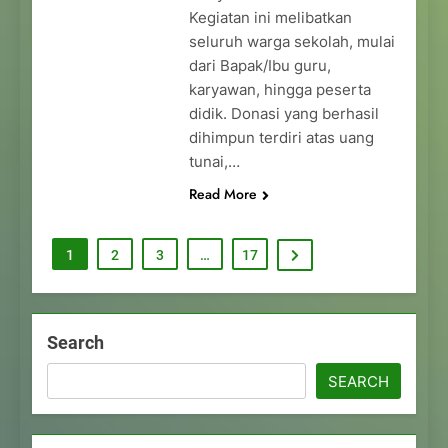
Kegiatan ini melibatkan
seluruh warga sekolah, mulai
dari Bapak/Ibu guru,
karyawan, hingga peserta
didik. Donasi yang berhasil
dihimpun terdiri atas uang
tunai,…
Read More
1
2
3
…
17
Search
SEARCH