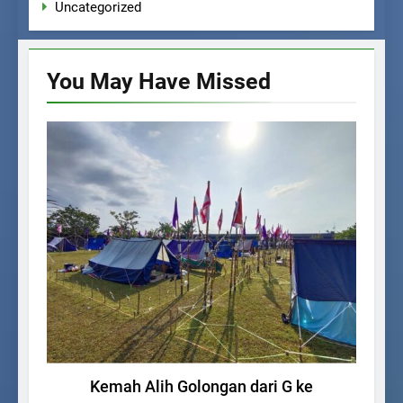
Uncategorized
You May Have
Missed
KEGIATAN SISWA
Kemah Alih Golongan dari G ke
Up