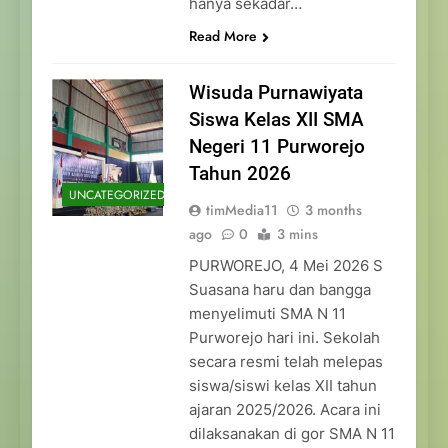
hanya sekadar…
Read More
Wisuda Purnawiyata
Siswa Kelas XII SMA
Negeri 11 Purworejo
Tahun 2026
UNCATEGORIZED
timMedia11
3 months
ago
0
3 mins
PURWOREJO, 4 Mei 2026 S
Suasana haru dan bangga
menyelimuti SMA N 11
Purworejo hari ini. Sekolah
secara resmi telah melepas
siswa/siswi kelas XII tahun
ajaran 2025/2026. Acara ini
dilaksanakan di gor SMA N 11