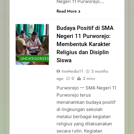
Negeri 11 Purworejo….
Read More
Budaya Positif di SMA
Negeri 11 Purworejo:
Membentuk Karakter
Religius dan Disiplin
UNCATEGORIZED
Siswa
timMedia11
3 months
ago
0
2 mins
Purworejo — SMA Negeri 11
Purworejo terus
menanamkan budaya positif
di lingkungan sekolah
melalui berbagai kegiatan
religius yang dilaksanakan
secara rutin. Kegiatan