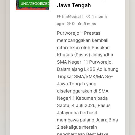
UNCATEGORIZED
Jawa Tengah
timMedia11
1 month
ago
0
5 mins
Purworejo – Prestasi
membanggakan kembali
ditorehkan oleh Pasukan
Khusus (Pasus) Jatayudha
SMA Negeri 11 Purworejo.
Dalam ajang LKBB Adiluhung
Tingkat SMA/SMK/MA Se-
Jawa Tengah yang
diselenggarakan di SMA
Negeri 1 Kebumen pada
Sabtu, 4 Juli 2026, Pasus
Jatayudha berhasil
membawa pulang Juara Bina
2 sekaligus meraih
penghargaan Best Make