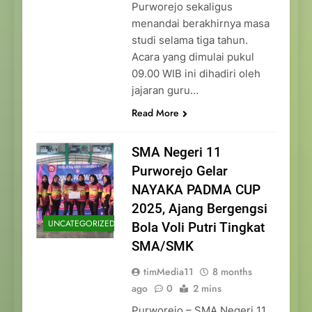
Purworejo sekaligus
menandai berakhirnya masa
studi selama tiga tahun.
Acara yang dimulai pukul
09.00 WIB ini dihadiri oleh
jajaran guru…
Read More
SMA Negeri 11
Purworejo Gelar
NAYAKA PADMA CUP
2025, Ajang Bergengsi
UNCATEGORIZED
Bola Voli Putri Tingkat
SMA/SMK
timMedia11
8 months
ago
0
2 mins
Purworejo – SMA Negeri 11