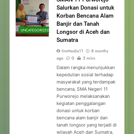
Salurkan Donasi untuk
Korban Bencana Alam
Banjir dan Tanah
UNCATEGORIZED
Longsor di Aceh dan
Sumatra
timMedia11
8 months
ago
0
2 mins
Dalam rangka menunjukkan
kepedulian sosial terhadap
masyarakat yang terdampak
bencana, SMA Negeri 11
Purworejo melaksanakan
kegiatan penggalangan
donasi untuk korban
bencana alam banjir dan
tanah longsor yang terjadi di
wilayah Aceh dan Sumatra.