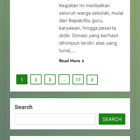
Kegiatan ini melibatkan
seluruh warga sekolah, mulai
dari Bapak/Ibu guru,
karyawan, hingga peserta
didik. Donasi yang berhasil
dihimpun terdiri atas uang
tunai,…
Read More
1
2
3
…
17
Search
SEARCH