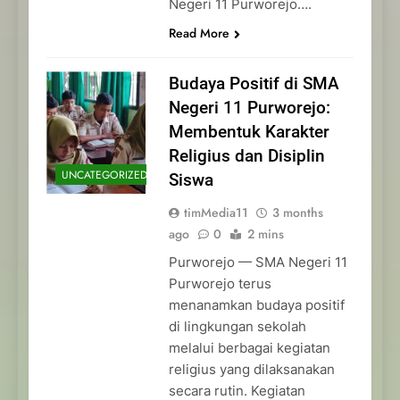
Negeri 11 Purworejo….
Read More
Budaya Positif di SMA
Negeri 11 Purworejo:
Membentuk Karakter
Religius dan Disiplin
UNCATEGORIZED
Siswa
timMedia11
3 months
ago
0
2 mins
Purworejo — SMA Negeri 11
Purworejo terus
menanamkan budaya positif
di lingkungan sekolah
melalui berbagai kegiatan
religius yang dilaksanakan
secara rutin. Kegiatan