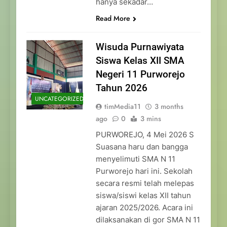
hanya sekadar…
Read More
Wisuda Purnawiyata
Siswa Kelas XII SMA
Negeri 11 Purworejo
Tahun 2026
UNCATEGORIZED
timMedia11
3 months
ago
0
3 mins
PURWOREJO, 4 Mei 2026 S
Suasana haru dan bangga
menyelimuti SMA N 11
Purworejo hari ini. Sekolah
secara resmi telah melepas
siswa/siswi kelas XII tahun
ajaran 2025/2026. Acara ini
dilaksanakan di gor SMA N 11