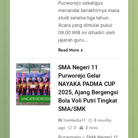
Purworejo sekaligus
menandai berakhirnya masa
studi selama tiga tahun.
Acara yang dimulai pukul
09.00 WIB ini dihadiri oleh
jajaran guru…
Read More
SMA Negeri 11
Purworejo Gelar
NAYAKA PADMA CUP
2025, Ajang Bergengsi
UNCATEGORIZED
Bola Voli Putri Tingkat
SMA/SMK
timMedia11
8 months
ago
0
2 mins
Purworejo – SMA Negeri 11