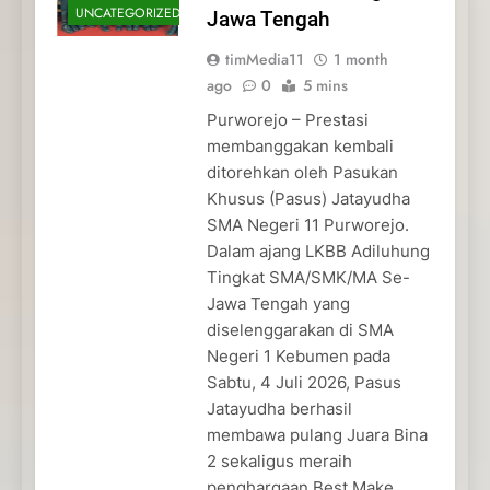
UNCATEGORIZED
Jawa Tengah
timMedia11
1 month
ago
0
5 mins
Purworejo – Prestasi
membanggakan kembali
ditorehkan oleh Pasukan
Khusus (Pasus) Jatayudha
SMA Negeri 11 Purworejo.
Dalam ajang LKBB Adiluhung
Tingkat SMA/SMK/MA Se-
Jawa Tengah yang
diselenggarakan di SMA
Negeri 1 Kebumen pada
Sabtu, 4 Juli 2026, Pasus
Jatayudha berhasil
membawa pulang Juara Bina
2 sekaligus meraih
penghargaan Best Make