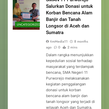
Salurkan Donasi untuk
Korban Bencana Alam
Banjir dan Tanah
UNCATEGORIZED
Longsor di Aceh dan
Sumatra
timMedia11
8 months
ago
0
2 mins
Dalam rangka menunjukkan
kepedulian sosial terhadap
masyarakat yang terdampak
bencana, SMA Negeri 11
Purworejo melaksanakan
kegiatan penggalangan
donasi untuk korban
bencana alam banjir dan
tanah longsor yang terjadi di
wilayah Aceh dan Sumatra.