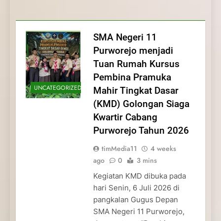
Membentuk Jiwa
Membentuk Jiwa Kepemimpinan,
Membangun Disiplin, Kekompakan, dan
Kwartir Cabang Purworejo Tahun 2026
Kepemimpinan, Disiplin,
Disiplin, dan Pengabdian Generasi
Kepedulian
dan Pengabdian Generasi
Pramuka
SMA Negeri 11
Pramuka
Purworejo menjadi
Tuan Rumah Kursus
Pembina Pramuka
UNCATEGORIZED
Mahir Tingkat Dasar
(KMD) Golongan Siaga
Kwartir Cabang
Purworejo Tahun 2026
timMedia11
4 weeks
ago
0
3 mins
Kegiatan KMD dibuka pada
hari Senin, 6 Juli 2026 di
pangkalan Gugus Depan
SMA Negeri 11 Purworejo,