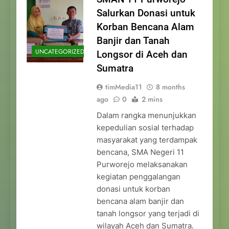
Salurkan Donasi untuk
Korban Bencana Alam
Banjir dan Tanah
UNCATEGORIZED
Longsor di Aceh dan
Sumatra
timMedia11
8 months
ago
0
2 mins
Dalam rangka menunjukkan
kepedulian sosial terhadap
masyarakat yang terdampak
bencana, SMA Negeri 11
Purworejo melaksanakan
kegiatan penggalangan
donasi untuk korban
bencana alam banjir dan
tanah longsor yang terjadi di
wilayah Aceh dan Sumatra.