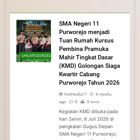
Membentuk Jiwa
Membentuk Jiwa Kepemimpinan,
Membangun Disiplin, Kekompakan, dan
Kwartir Cabang Purworejo Tahun 2026
Kepemimpinan, Disiplin,
Disiplin, dan Pengabdian Generasi
Kepedulian
dan Pengabdian Generasi
Pramuka
SMA Negeri 11
Pramuka
Purworejo menjadi
Tuan Rumah Kursus
Pembina Pramuka
UNCATEGORIZED
Mahir Tingkat Dasar
(KMD) Golongan Siaga
Kwartir Cabang
Purworejo Tahun 2026
timMedia11
4 weeks
ago
0
3 mins
Kegiatan KMD dibuka pada
hari Senin, 6 Juli 2026 di
pangkalan Gugus Depan
SMA Negeri 11 Purworejo,