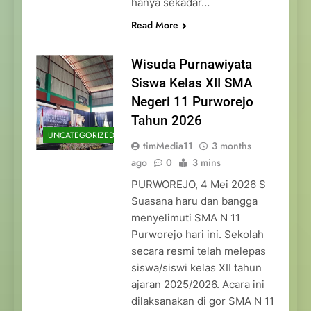
hanya sekadar…
Read More
Wisuda Purnawiyata
Siswa Kelas XII SMA
Negeri 11 Purworejo
Tahun 2026
UNCATEGORIZED
timMedia11
3 months
ago
0
3 mins
PURWOREJO, 4 Mei 2026 S
Suasana haru dan bangga
menyelimuti SMA N 11
Purworejo hari ini. Sekolah
secara resmi telah melepas
siswa/siswi kelas XII tahun
ajaran 2025/2026. Acara ini
dilaksanakan di gor SMA N 11