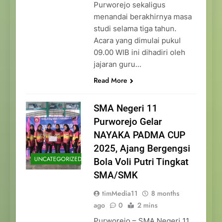
Purworejo sekaligus
menandai berakhirnya masa
studi selama tiga tahun.
Acara yang dimulai pukul
09.00 WIB ini dihadiri oleh
jajaran guru…
Read More
SMA Negeri 11
Purworejo Gelar
NAYAKA PADMA CUP
2025, Ajang Bergengsi
UNCATEGORIZED
Bola Voli Putri Tingkat
SMA/SMK
timMedia11
8 months
ago
0
2 mins
Purworejo – SMA Negeri 11