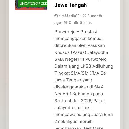
UNCATEGORIZED
Jawa Tengah
timMedia11
1 month
ago
0
5 mins
Purworejo – Prestasi
membanggakan kembali
ditorehkan oleh Pasukan
Khusus (Pasus) Jatayudha
SMA Negeri 11 Purworejo.
Dalam ajang LKBB Adiluhung
Tingkat SMA/SMK/MA Se-
Jawa Tengah yang
diselenggarakan di SMA
Negeri 1 Kebumen pada
Sabtu, 4 Juli 2026, Pasus
Jatayudha berhasil
membawa pulang Juara Bina
2 sekaligus meraih
penghargaan Best Make