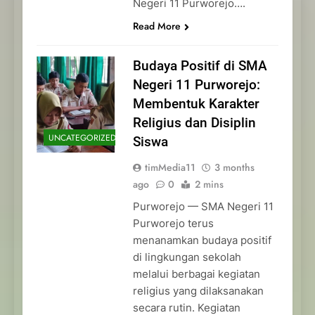
Negeri 11 Purworejo….
Read More
Budaya Positif di SMA
Negeri 11 Purworejo:
Membentuk Karakter
Religius dan Disiplin
UNCATEGORIZED
Siswa
timMedia11
3 months
ago
0
2 mins
Purworejo — SMA Negeri 11
Purworejo terus
menanamkan budaya positif
di lingkungan sekolah
melalui berbagai kegiatan
religius yang dilaksanakan
secara rutin. Kegiatan