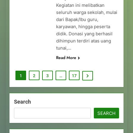
Kegiatan ini melibatkan
seluruh warga sekolah, mulai
dari Bapak/Ibu guru,
karyawan, hingga peserta
didik. Donasi yang berhasil
dihimpun terdiri atas uang
tunai,…
Read More
1
2
3
…
17
Search
SEARCH