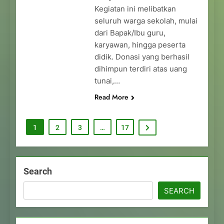
Kegiatan ini melibatkan
seluruh warga sekolah, mulai
dari Bapak/Ibu guru,
karyawan, hingga peserta
didik. Donasi yang berhasil
dihimpun terdiri atas uang
tunai,…
Read More
1
2
3
…
17
Search
SEARCH