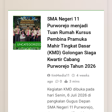
Membentuk Jiwa
Membentuk Jiwa Kepemimpinan,
Membangun Disiplin, Kekompakan, dan
Kwartir Cabang Purworejo Tahun 2026
Kepemimpinan, Disiplin,
Disiplin, dan Pengabdian Generasi
Kepedulian
dan Pengabdian Generasi
Pramuka
SMA Negeri 11
Pramuka
Purworejo menjadi
Tuan Rumah Kursus
Pembina Pramuka
UNCATEGORIZED
Mahir Tingkat Dasar
(KMD) Golongan Siaga
Kwartir Cabang
Purworejo Tahun 2026
timMedia11
4 weeks
ago
0
3 mins
Kegiatan KMD dibuka pada
hari Senin, 6 Juli 2026 di
pangkalan Gugus Depan
SMA Negeri 11 Purworejo,