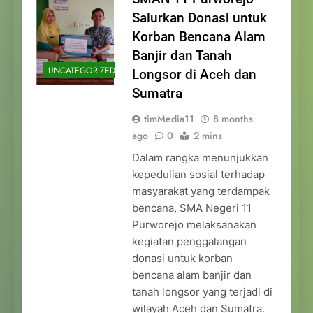
Salurkan Donasi untuk
Korban Bencana Alam
Banjir dan Tanah
UNCATEGORIZED
Longsor di Aceh dan
Sumatra
timMedia11
8 months
ago
0
2 mins
Dalam rangka menunjukkan
kepedulian sosial terhadap
masyarakat yang terdampak
bencana, SMA Negeri 11
Purworejo melaksanakan
kegiatan penggalangan
donasi untuk korban
bencana alam banjir dan
tanah longsor yang terjadi di
wilayah Aceh dan Sumatra.