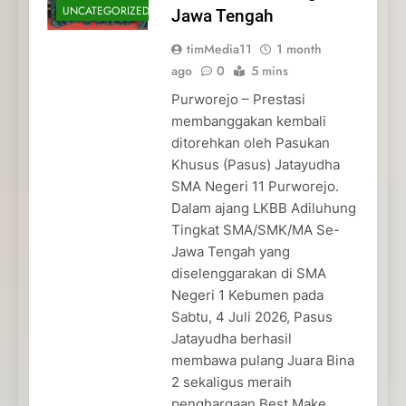
UNCATEGORIZED
Jawa Tengah
timMedia11
1 month
ago
0
5 mins
Purworejo – Prestasi
membanggakan kembali
ditorehkan oleh Pasukan
Khusus (Pasus) Jatayudha
SMA Negeri 11 Purworejo.
Dalam ajang LKBB Adiluhung
Tingkat SMA/SMK/MA Se-
Jawa Tengah yang
diselenggarakan di SMA
Negeri 1 Kebumen pada
Sabtu, 4 Juli 2026, Pasus
Jatayudha berhasil
membawa pulang Juara Bina
2 sekaligus meraih
penghargaan Best Make