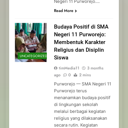
Negeri 11 Purworejo….
Read More
Budaya Positif di SMA
Negeri 11 Purworejo:
Membentuk Karakter
Religius dan Disiplin
UNCATEGORIZED
Siswa
timMedia11
3 months
ago
0
2 mins
Purworejo — SMA Negeri 11
Purworejo terus
menanamkan budaya positif
di lingkungan sekolah
melalui berbagai kegiatan
religius yang dilaksanakan
secara rutin. Kegiatan