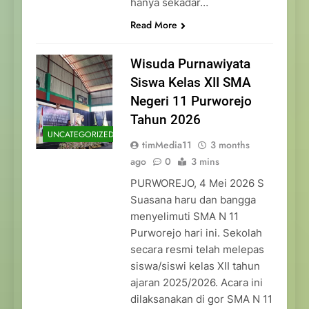
hanya sekadar…
Read More
Wisuda Purnawiyata
Siswa Kelas XII SMA
Negeri 11 Purworejo
Tahun 2026
UNCATEGORIZED
timMedia11
3 months
ago
0
3 mins
PURWOREJO, 4 Mei 2026 S
Suasana haru dan bangga
menyelimuti SMA N 11
Purworejo hari ini. Sekolah
secara resmi telah melepas
siswa/siswi kelas XII tahun
ajaran 2025/2026. Acara ini
dilaksanakan di gor SMA N 11