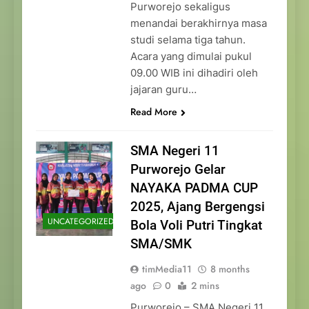
Purworejo sekaligus
menandai berakhirnya masa
studi selama tiga tahun.
Acara yang dimulai pukul
09.00 WIB ini dihadiri oleh
jajaran guru…
Read More
SMA Negeri 11
Purworejo Gelar
NAYAKA PADMA CUP
2025, Ajang Bergengsi
UNCATEGORIZED
Bola Voli Putri Tingkat
SMA/SMK
timMedia11
8 months
ago
0
2 mins
Purworejo – SMA Negeri 11