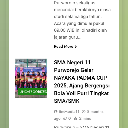
Purworejo sekaligus
menandai berakhirnya masa
studi selama tiga tahun.
Acara yang dimulai pukul
09.00 WIB ini dihadiri oleh
jajaran guru…
Read More
SMA Negeri 11
Purworejo Gelar
NAYAKA PADMA CUP
2025, Ajang Bergengsi
UNCATEGORIZED
Bola Voli Putri Tingkat
SMA/SMK
timMedia11
8 months
ago
0
2 mins
Purworejo – SMA Negeri 11