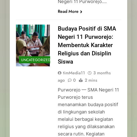
Negeri 11 Purworejo….
Read More
Budaya Positif di SMA
Negeri 11 Purworejo:
Membentuk Karakter
Religius dan Disiplin
UNCATEGORIZED
Siswa
timMedia11
3 months
ago
0
2 mins
Purworejo — SMA Negeri 11
Purworejo terus
menanamkan budaya positif
di lingkungan sekolah
melalui berbagai kegiatan
religius yang dilaksanakan
secara rutin. Kegiatan