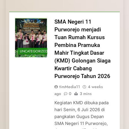
Membentuk Jiwa
Membentuk Jiwa Kepemimpinan,
Membangun Disiplin, Kekompakan, dan
Kwartir Cabang Purworejo Tahun 2026
Kepemimpinan, Disiplin,
Disiplin, dan Pengabdian Generasi
Kepedulian
dan Pengabdian Generasi
Pramuka
SMA Negeri 11
Pramuka
Purworejo menjadi
Tuan Rumah Kursus
Pembina Pramuka
UNCATEGORIZED
Mahir Tingkat Dasar
(KMD) Golongan Siaga
Kwartir Cabang
Purworejo Tahun 2026
timMedia11
4 weeks
ago
0
3 mins
Kegiatan KMD dibuka pada
hari Senin, 6 Juli 2026 di
pangkalan Gugus Depan
SMA Negeri 11 Purworejo,