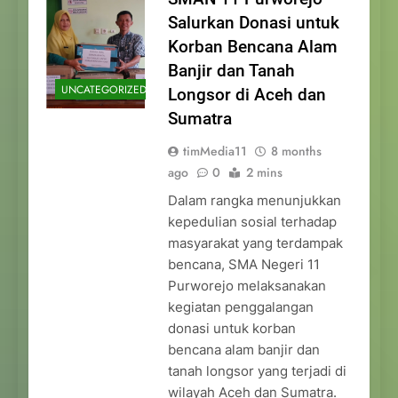
Salurkan Donasi untuk
Korban Bencana Alam
Banjir dan Tanah
UNCATEGORIZED
Longsor di Aceh dan
Sumatra
timMedia11
8 months
ago
0
2 mins
Dalam rangka menunjukkan
kepedulian sosial terhadap
masyarakat yang terdampak
bencana, SMA Negeri 11
Purworejo melaksanakan
kegiatan penggalangan
donasi untuk korban
bencana alam banjir dan
tanah longsor yang terjadi di
wilayah Aceh dan Sumatra.