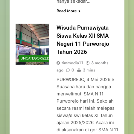
hanya sekadar…
Read More
Wisuda Purnawiyata
Siswa Kelas XII SMA
Negeri 11 Purworejo
Tahun 2026
UNCATEGORIZED
timMedia11
3 months
ago
0
3 mins
PURWOREJO, 4 Mei 2026 S
Suasana haru dan bangga
menyelimuti SMA N 11
Purworejo hari ini. Sekolah
secara resmi telah melepas
siswa/siswi kelas XII tahun
ajaran 2025/2026. Acara ini
dilaksanakan di gor SMA N 11