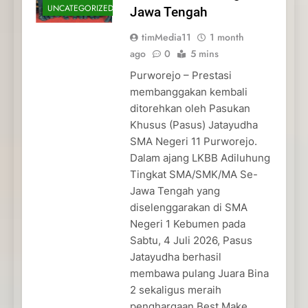
UNCATEGORIZED
Jawa Tengah
timMedia11
1 month
ago
0
5 mins
Purworejo – Prestasi
membanggakan kembali
ditorehkan oleh Pasukan
Khusus (Pasus) Jatayudha
SMA Negeri 11 Purworejo.
Dalam ajang LKBB Adiluhung
Tingkat SMA/SMK/MA Se-
Jawa Tengah yang
diselenggarakan di SMA
Negeri 1 Kebumen pada
Sabtu, 4 Juli 2026, Pasus
Jatayudha berhasil
membawa pulang Juara Bina
2 sekaligus meraih
penghargaan Best Make