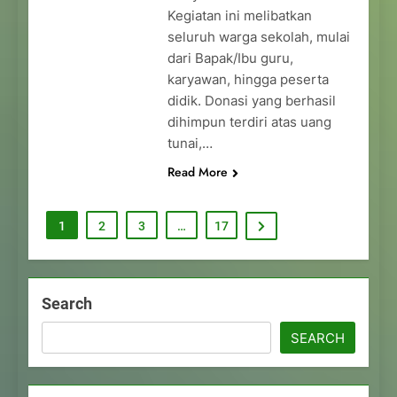
Kegiatan ini melibatkan
seluruh warga sekolah, mulai
dari Bapak/Ibu guru,
karyawan, hingga peserta
didik. Donasi yang berhasil
dihimpun terdiri atas uang
tunai,…
Read More
1
2
3
…
17
Search
SEARCH