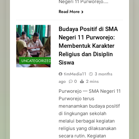
Negeri 11 Purworejo….
Read More
Budaya Positif di SMA
Negeri 11 Purworejo:
Membentuk Karakter
Religius dan Disiplin
UNCATEGORIZED
Siswa
timMedia11
3 months
ago
0
2 mins
Purworejo — SMA Negeri 11
Purworejo terus
menanamkan budaya positif
di lingkungan sekolah
melalui berbagai kegiatan
religius yang dilaksanakan
secara rutin. Kegiatan