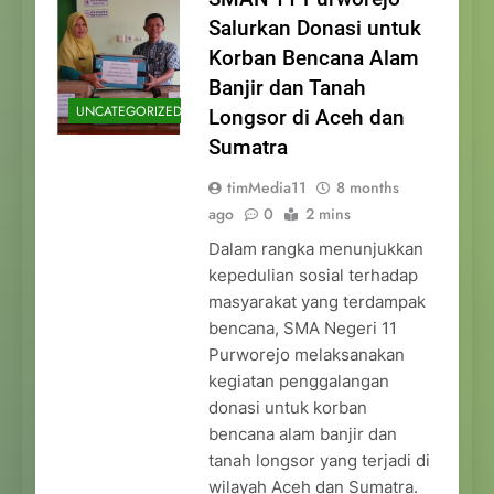
Salurkan Donasi untuk
Korban Bencana Alam
Banjir dan Tanah
UNCATEGORIZED
Longsor di Aceh dan
Sumatra
timMedia11
8 months
ago
0
2 mins
Dalam rangka menunjukkan
kepedulian sosial terhadap
masyarakat yang terdampak
bencana, SMA Negeri 11
Purworejo melaksanakan
kegiatan penggalangan
donasi untuk korban
bencana alam banjir dan
tanah longsor yang terjadi di
wilayah Aceh dan Sumatra.