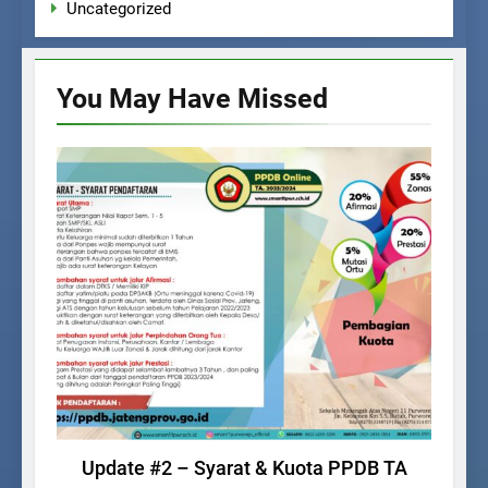
Uncategorized
You May Have
Missed
PPDB
Update #2 – Syarat & Kuota PPDB TA
Dik