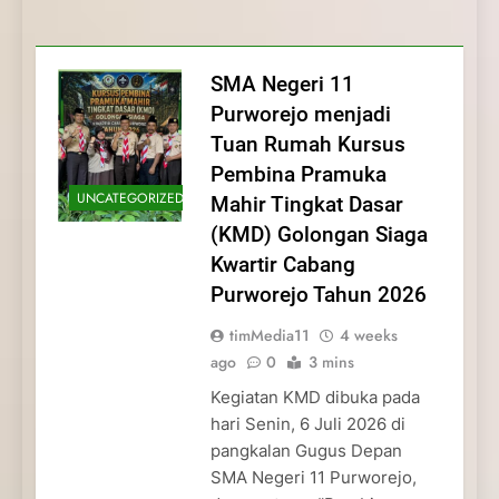
Membentuk Jiwa
Membentuk Jiwa Kepemimpinan,
Membangun Disiplin, Kekompakan, dan
Kwartir Cabang Purworejo Tahun 2026
Kepemimpinan, Disiplin,
Disiplin, dan Pengabdian Generasi
Kepedulian
dan Pengabdian Generasi
Pramuka
SMA Negeri 11
Pramuka
Purworejo menjadi
Tuan Rumah Kursus
Pembina Pramuka
UNCATEGORIZED
Mahir Tingkat Dasar
(KMD) Golongan Siaga
Kwartir Cabang
Purworejo Tahun 2026
timMedia11
4 weeks
ago
0
3 mins
Kegiatan KMD dibuka pada
hari Senin, 6 Juli 2026 di
pangkalan Gugus Depan
SMA Negeri 11 Purworejo,