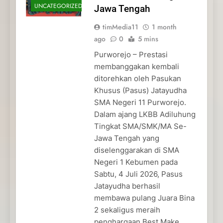
UNCATEGORIZED
Jawa Tengah
timMedia11
1 month
ago
0
5 mins
Purworejo – Prestasi
membanggakan kembali
ditorehkan oleh Pasukan
Khusus (Pasus) Jatayudha
SMA Negeri 11 Purworejo.
Dalam ajang LKBB Adiluhung
Tingkat SMA/SMK/MA Se-
Jawa Tengah yang
diselenggarakan di SMA
Negeri 1 Kebumen pada
Sabtu, 4 Juli 2026, Pasus
Jatayudha berhasil
membawa pulang Juara Bina
2 sekaligus meraih
penghargaan Best Make