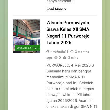
hanya sekadar…
Read More
Wisuda Purnawiyata
Siswa Kelas XII SMA
Negeri 11 Purworejo
Tahun 2026
UNCATEGORIZED
timMedia11
3 months
ago
0
3 mins
PURWOREJO, 4 Mei 2026 S
Suasana haru dan bangga
menyelimuti SMA N 11
Purworejo hari ini. Sekolah
secara resmi telah melepas
siswa/siswi kelas XII tahun
ajaran 2025/2026. Acara ini
dilaksanakan di gor SMA N 11