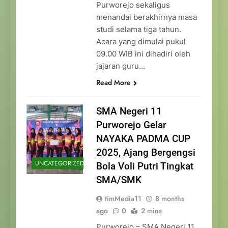
Purworejo sekaligus
menandai berakhirnya masa
studi selama tiga tahun.
Acara yang dimulai pukul
09.00 WIB ini dihadiri oleh
jajaran guru…
Read More
SMA Negeri 11
Purworejo Gelar
NAYAKA PADMA CUP
2025, Ajang Bergengsi
UNCATEGORIZED
Bola Voli Putri Tingkat
SMA/SMK
timMedia11
8 months
ago
0
2 mins
Purworejo – SMA Negeri 11