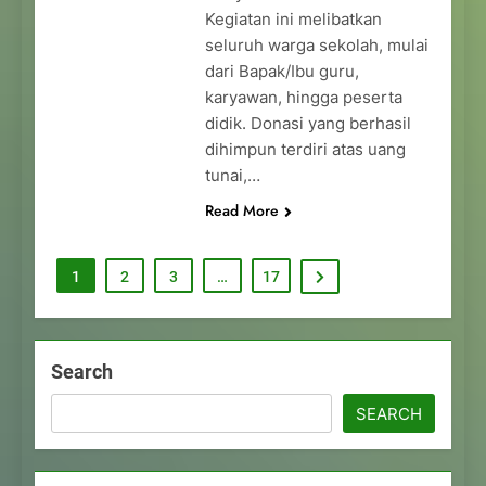
Kegiatan ini melibatkan
seluruh warga sekolah, mulai
dari Bapak/Ibu guru,
karyawan, hingga peserta
didik. Donasi yang berhasil
dihimpun terdiri atas uang
tunai,…
Read More
1
2
3
…
17
Search
SEARCH