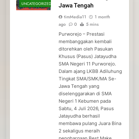
UNCATEGORIZED
Jawa Tengah
timMedia11
1 month
ago
0
5 mins
Purworejo – Prestasi
membanggakan kembali
ditorehkan oleh Pasukan
Khusus (Pasus) Jatayudha
SMA Negeri 11 Purworejo.
Dalam ajang LKBB Adiluhung
Tingkat SMA/SMK/MA Se-
Jawa Tengah yang
diselenggarakan di SMA
Negeri 1 Kebumen pada
Sabtu, 4 Juli 2026, Pasus
Jatayudha berhasil
membawa pulang Juara Bina
2 sekaligus meraih
penghargaan Best Make