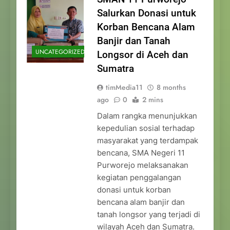
Salurkan Donasi untuk
Korban Bencana Alam
Banjir dan Tanah
UNCATEGORIZED
Longsor di Aceh dan
Sumatra
timMedia11
8 months
ago
0
2 mins
Dalam rangka menunjukkan
kepedulian sosial terhadap
masyarakat yang terdampak
bencana, SMA Negeri 11
Purworejo melaksanakan
kegiatan penggalangan
donasi untuk korban
bencana alam banjir dan
tanah longsor yang terjadi di
wilayah Aceh dan Sumatra.