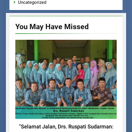
Uncategorized
You May Have
Missed
BERITA SEKOLAH
“Selamat Jalan, Drs. Ruspati Sudarman:
SM