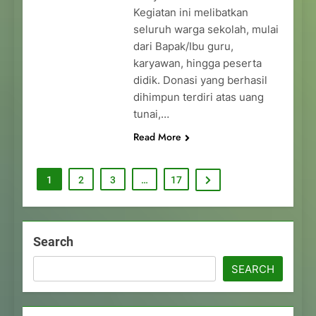
Kegiatan ini melibatkan
seluruh warga sekolah, mulai
dari Bapak/Ibu guru,
karyawan, hingga peserta
didik. Donasi yang berhasil
dihimpun terdiri atas uang
tunai,…
Read More
1
2
3
…
17
Search
SEARCH