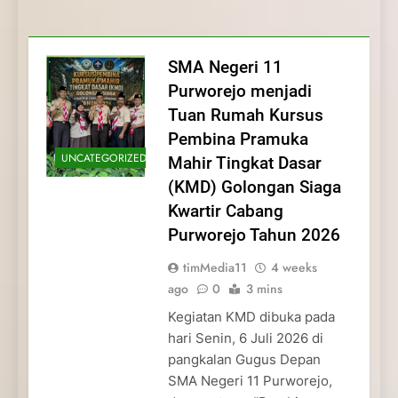
Membentuk Jiwa
Membentuk Jiwa Kepemimpinan,
Membangun Disiplin, Kekompakan, dan
Kwartir Cabang Purworejo Tahun 2026
Kepemimpinan, Disiplin,
Disiplin, dan Pengabdian Generasi
Kepedulian
dan Pengabdian Generasi
Pramuka
SMA Negeri 11
Pramuka
Purworejo menjadi
Tuan Rumah Kursus
Pembina Pramuka
UNCATEGORIZED
Mahir Tingkat Dasar
(KMD) Golongan Siaga
Kwartir Cabang
Purworejo Tahun 2026
timMedia11
4 weeks
ago
0
3 mins
Kegiatan KMD dibuka pada
hari Senin, 6 Juli 2026 di
pangkalan Gugus Depan
SMA Negeri 11 Purworejo,