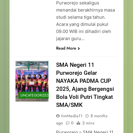
Purworejo sekaligus
menandai berakhirnya masa
studi selama tiga tahun.
Acara yang dimulai pukul
09.00 WIB ini dihadiri oleh
jajaran guru…
Read More
SMA Negeri 11
Purworejo Gelar
NAYAKA PADMA CUP
2025, Ajang Bergengsi
UNCATEGORIZED
Bola Voli Putri Tingkat
SMA/SMK
timMedia11
8 months
ago
0
2 mins
Purworejo – SMA Negeri 11