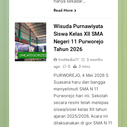
hanya sekadar…
Read More
Wisuda Purnawiyata
Siswa Kelas XII SMA
Negeri 11 Purworejo
Tahun 2026
UNCATEGORIZED
timMedia11
3 months
ago
0
3 mins
PURWOREJO, 4 Mei 2026 S
Suasana haru dan bangga
menyelimuti SMA N 11
Purworejo hari ini. Sekolah
secara resmi telah melepas
siswa/siswi kelas XII tahun
ajaran 2025/2026. Acara ini
dilaksanakan di gor SMA N 11