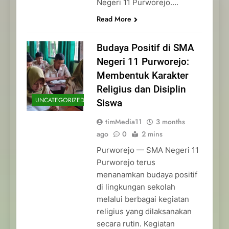
Negeri 11 Purworejo….
Read More
Budaya Positif di SMA
Negeri 11 Purworejo:
Membentuk Karakter
Religius dan Disiplin
UNCATEGORIZED
Siswa
timMedia11
3 months
ago
0
2 mins
Purworejo — SMA Negeri 11
Purworejo terus
menanamkan budaya positif
di lingkungan sekolah
melalui berbagai kegiatan
religius yang dilaksanakan
secara rutin. Kegiatan