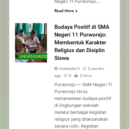
Negeri 11 Purworejo….
Read More
Budaya Positif di SMA
Negeri 11 Purworejo:
Membentuk Karakter
Religius dan Disiplin
UNCATEGORIZED
Siswa
timMedia11
3 months
ago
0
2 mins
Purworejo — SMA Negeri 11
Purworejo terus
menanamkan budaya positif
di lingkungan sekolah
melalui berbagai kegiatan
religius yang dilaksanakan
secara rutin. Kegiatan