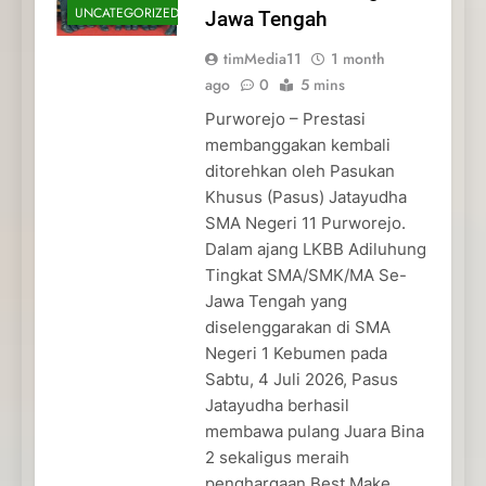
UNCATEGORIZED
Jawa Tengah
timMedia11
1 month
ago
0
5 mins
Purworejo – Prestasi
membanggakan kembali
ditorehkan oleh Pasukan
Khusus (Pasus) Jatayudha
SMA Negeri 11 Purworejo.
Dalam ajang LKBB Adiluhung
Tingkat SMA/SMK/MA Se-
Jawa Tengah yang
diselenggarakan di SMA
Negeri 1 Kebumen pada
Sabtu, 4 Juli 2026, Pasus
Jatayudha berhasil
membawa pulang Juara Bina
2 sekaligus meraih
penghargaan Best Make