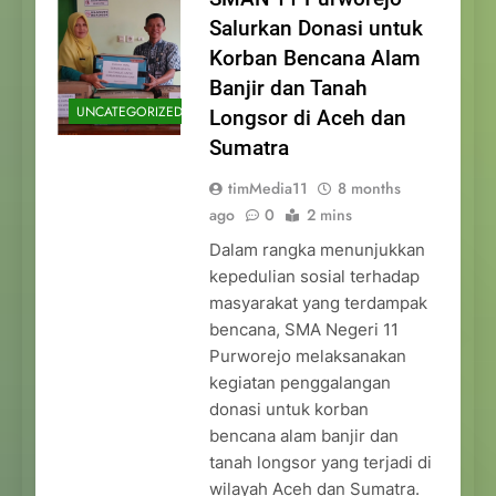
Salurkan Donasi untuk
Korban Bencana Alam
Banjir dan Tanah
UNCATEGORIZED
Longsor di Aceh dan
Sumatra
timMedia11
8 months
ago
0
2 mins
Dalam rangka menunjukkan
kepedulian sosial terhadap
masyarakat yang terdampak
bencana, SMA Negeri 11
Purworejo melaksanakan
kegiatan penggalangan
donasi untuk korban
bencana alam banjir dan
tanah longsor yang terjadi di
wilayah Aceh dan Sumatra.