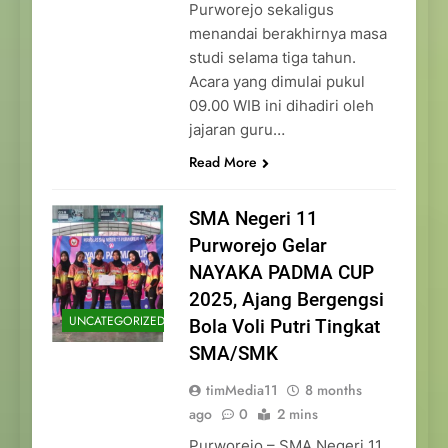
Purworejo sekaligus
menandai berakhirnya masa
studi selama tiga tahun.
Acara yang dimulai pukul
09.00 WIB ini dihadiri oleh
jajaran guru…
Read More
SMA Negeri 11
Purworejo Gelar
NAYAKA PADMA CUP
2025, Ajang Bergengsi
UNCATEGORIZED
Bola Voli Putri Tingkat
SMA/SMK
timMedia11
8 months
ago
0
2 mins
Purworejo – SMA Negeri 11