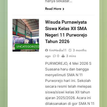
hanya sekadar…
Read More
Wisuda Purnawiyata
Siswa Kelas XII SMA
Negeri 11 Purworejo
Tahun 2026
UNCATEGORIZED
timMedia11
3 months
ago
0
3 mins
PURWOREJO, 4 Mei 2026 S
Suasana haru dan bangga
menyelimuti SMA N 11
Purworejo hari ini. Sekolah
secara resmi telah melepas
siswa/siswi kelas XII tahun
ajaran 2025/2026. Acara ini
dilaksanakan di gor SMA N 11