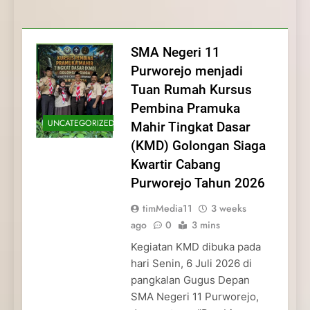
Membentuk Jiwa
Membentuk Jiwa Kepemimpinan,
Membangun Disiplin, Kekompakan, dan
Kwartir Cabang Purworejo Tahun 2026
Kepemimpinan, Disiplin,
Disiplin, dan Pengabdian Generasi
Kepedulian
dan Pengabdian Generasi
Pramuka
SMA Negeri 11
Pramuka
Purworejo menjadi
Tuan Rumah Kursus
Pembina Pramuka
UNCATEGORIZED
Mahir Tingkat Dasar
(KMD) Golongan Siaga
Kwartir Cabang
Purworejo Tahun 2026
timMedia11
3 weeks
ago
0
3 mins
Kegiatan KMD dibuka pada
hari Senin, 6 Juli 2026 di
pangkalan Gugus Depan
SMA Negeri 11 Purworejo,