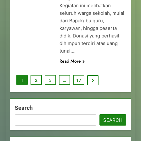
Kegiatan ini melibatkan
seluruh warga sekolah, mulai
dari Bapak/Ibu guru,
karyawan, hingga peserta
didik. Donasi yang berhasil
dihimpun terdiri atas uang
tunai,…
Read More
1
2
3
…
17
Search
SEARCH