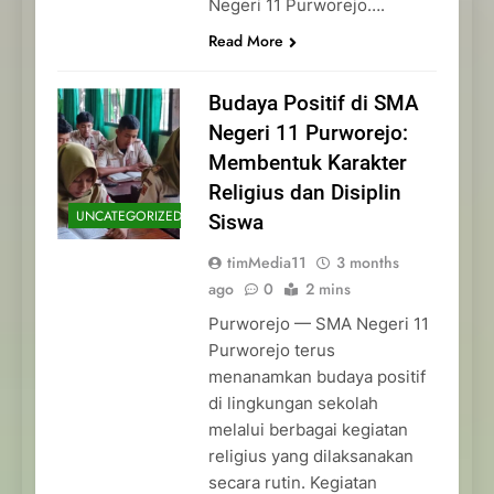
Negeri 11 Purworejo….
Read More
Budaya Positif di SMA
Negeri 11 Purworejo:
Membentuk Karakter
Religius dan Disiplin
UNCATEGORIZED
Siswa
timMedia11
3 months
ago
0
2 mins
Purworejo — SMA Negeri 11
Purworejo terus
menanamkan budaya positif
di lingkungan sekolah
melalui berbagai kegiatan
religius yang dilaksanakan
secara rutin. Kegiatan