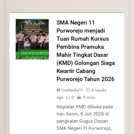
Membentuk Jiwa
Membentuk Jiwa Kepemimpinan,
Membangun Disiplin, Kekompakan, dan
Kwartir Cabang Purworejo Tahun 2026
Kepemimpinan, Disiplin,
Disiplin, dan Pengabdian Generasi
Kepedulian
dan Pengabdian Generasi
Pramuka
SMA Negeri 11
Pramuka
Purworejo menjadi
Tuan Rumah Kursus
Pembina Pramuka
UNCATEGORIZED
Mahir Tingkat Dasar
(KMD) Golongan Siaga
Kwartir Cabang
Purworejo Tahun 2026
timMedia11
4 weeks
ago
0
3 mins
Kegiatan KMD dibuka pada
hari Senin, 6 Juli 2026 di
pangkalan Gugus Depan
SMA Negeri 11 Purworejo,