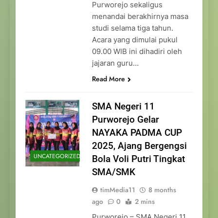
Purworejo sekaligus
menandai berakhirnya masa
studi selama tiga tahun.
Acara yang dimulai pukul
09.00 WIB ini dihadiri oleh
jajaran guru…
Read More
SMA Negeri 11
Purworejo Gelar
NAYAKA PADMA CUP
2025, Ajang Bergengsi
UNCATEGORIZED
Bola Voli Putri Tingkat
SMA/SMK
timMedia11
8 months
ago
0
2 mins
Purworejo – SMA Negeri 11