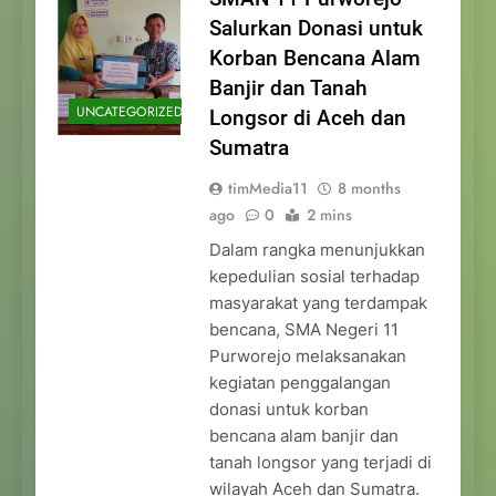
Salurkan Donasi untuk
Korban Bencana Alam
Banjir dan Tanah
UNCATEGORIZED
Longsor di Aceh dan
Sumatra
timMedia11
8 months
ago
0
2 mins
Dalam rangka menunjukkan
kepedulian sosial terhadap
masyarakat yang terdampak
bencana, SMA Negeri 11
Purworejo melaksanakan
kegiatan penggalangan
donasi untuk korban
bencana alam banjir dan
tanah longsor yang terjadi di
wilayah Aceh dan Sumatra.