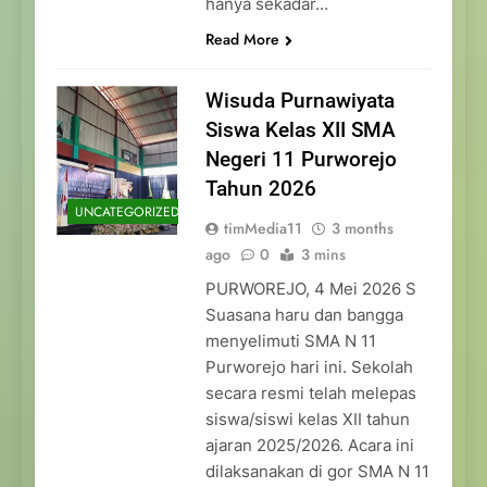
hanya sekadar…
Read More
Wisuda Purnawiyata
Siswa Kelas XII SMA
Negeri 11 Purworejo
Tahun 2026
UNCATEGORIZED
timMedia11
3 months
ago
0
3 mins
PURWOREJO, 4 Mei 2026 S
Suasana haru dan bangga
menyelimuti SMA N 11
Purworejo hari ini. Sekolah
secara resmi telah melepas
siswa/siswi kelas XII tahun
ajaran 2025/2026. Acara ini
dilaksanakan di gor SMA N 11