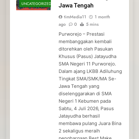
UNCATEGORIZED
Jawa Tengah
timMedia11
1 month
ago
0
5 mins
Purworejo – Prestasi
membanggakan kembali
ditorehkan oleh Pasukan
Khusus (Pasus) Jatayudha
SMA Negeri 11 Purworejo.
Dalam ajang LKBB Adiluhung
Tingkat SMA/SMK/MA Se-
Jawa Tengah yang
diselenggarakan di SMA
Negeri 1 Kebumen pada
Sabtu, 4 Juli 2026, Pasus
Jatayudha berhasil
membawa pulang Juara Bina
2 sekaligus meraih
penghargaan Best Make