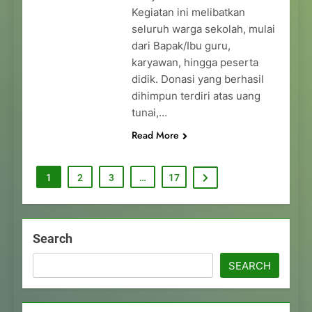
Kegiatan ini melibatkan
seluruh warga sekolah, mulai
dari Bapak/Ibu guru,
karyawan, hingga peserta
didik. Donasi yang berhasil
dihimpun terdiri atas uang
tunai,…
Read More
1
2
3
…
17
Search
SEARCH