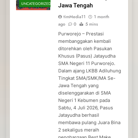
UNCATEGORIZED
Jawa Tengah
timMedia11
1 month
ago
0
5 mins
Purworejo – Prestasi
membanggakan kembali
ditorehkan oleh Pasukan
Khusus (Pasus) Jatayudha
SMA Negeri 11 Purworejo.
Dalam ajang LKBB Adiluhung
Tingkat SMA/SMK/MA Se-
Jawa Tengah yang
diselenggarakan di SMA
Negeri 1 Kebumen pada
Sabtu, 4 Juli 2026, Pasus
Jatayudha berhasil
membawa pulang Juara Bina
2 sekaligus meraih
penghargaan Best Make