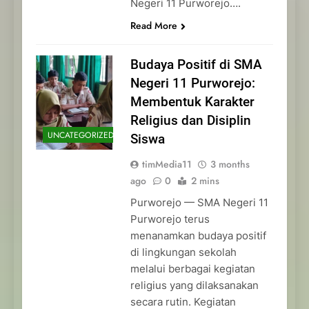
Negeri 11 Purworejo….
Read More
Budaya Positif di SMA
Negeri 11 Purworejo:
Membentuk Karakter
Religius dan Disiplin
UNCATEGORIZED
Siswa
timMedia11
3 months
ago
0
2 mins
Purworejo — SMA Negeri 11
Purworejo terus
menanamkan budaya positif
di lingkungan sekolah
melalui berbagai kegiatan
religius yang dilaksanakan
secara rutin. Kegiatan