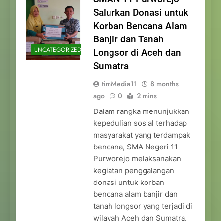
Salurkan Donasi untuk
Korban Bencana Alam
Banjir dan Tanah
UNCATEGORIZED
Longsor di Aceh dan
Sumatra
timMedia11
8 months
ago
0
2 mins
Dalam rangka menunjukkan
kepedulian sosial terhadap
masyarakat yang terdampak
bencana, SMA Negeri 11
Purworejo melaksanakan
kegiatan penggalangan
donasi untuk korban
bencana alam banjir dan
tanah longsor yang terjadi di
wilayah Aceh dan Sumatra.