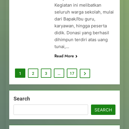
Kegiatan ini melibatkan
seluruh warga sekolah, mulai
dari Bapak/Ibu guru,
karyawan, hingga peserta
didik. Donasi yang berhasil
dihimpun terdiri atas uang
tunai,…
Read More
1
2
3
…
17
Search
SEARCH