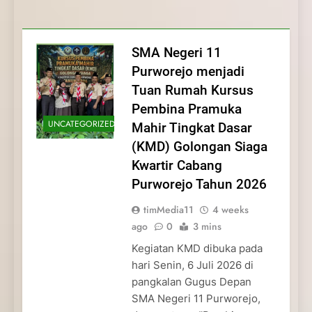
Membentuk Jiwa
Membentuk Jiwa Kepemimpinan,
Membangun Disiplin, Kekompakan, dan
Kwartir Cabang Purworejo Tahun 2026
Kepemimpinan, Disiplin,
Disiplin, dan Pengabdian Generasi
Kepedulian
dan Pengabdian Generasi
Pramuka
SMA Negeri 11
Pramuka
Purworejo menjadi
Tuan Rumah Kursus
Pembina Pramuka
UNCATEGORIZED
Mahir Tingkat Dasar
(KMD) Golongan Siaga
Kwartir Cabang
Purworejo Tahun 2026
timMedia11
4 weeks
ago
0
3 mins
Kegiatan KMD dibuka pada
hari Senin, 6 Juli 2026 di
pangkalan Gugus Depan
SMA Negeri 11 Purworejo,