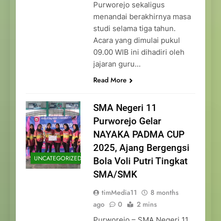
Purworejo sekaligus
menandai berakhirnya masa
studi selama tiga tahun.
Acara yang dimulai pukul
09.00 WIB ini dihadiri oleh
jajaran guru…
Read More
SMA Negeri 11
Purworejo Gelar
NAYAKA PADMA CUP
2025, Ajang Bergengsi
UNCATEGORIZED
Bola Voli Putri Tingkat
SMA/SMK
timMedia11
8 months
ago
0
2 mins
Purworejo – SMA Negeri 11