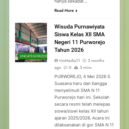
hanya sekadar…
Read More
Wisuda Purnawiyata
Siswa Kelas XII SMA
Negeri 11 Purworejo
Tahun 2026
UNCATEGORIZED
timMedia11
3 months
ago
0
3 mins
PURWOREJO, 4 Mei 2026 S
Suasana haru dan bangga
menyelimuti SMA N 11
Purworejo hari ini. Sekolah
secara resmi telah melepas
siswa/siswi kelas XII tahun
ajaran 2025/2026. Acara ini
dilaksanakan di gor SMA N 11