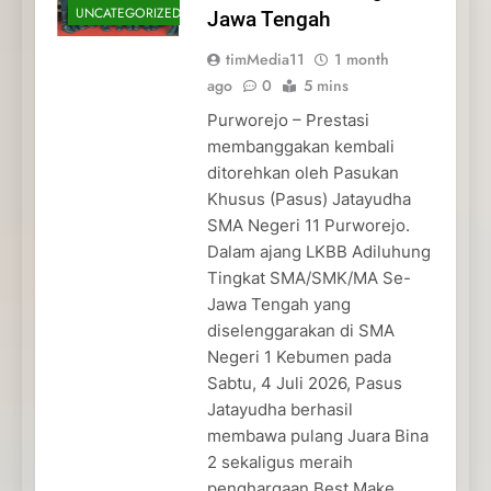
UNCATEGORIZED
Jawa Tengah
timMedia11
1 month
ago
0
5 mins
Purworejo – Prestasi
membanggakan kembali
ditorehkan oleh Pasukan
Khusus (Pasus) Jatayudha
SMA Negeri 11 Purworejo.
Dalam ajang LKBB Adiluhung
Tingkat SMA/SMK/MA Se-
Jawa Tengah yang
diselenggarakan di SMA
Negeri 1 Kebumen pada
Sabtu, 4 Juli 2026, Pasus
Jatayudha berhasil
membawa pulang Juara Bina
2 sekaligus meraih
penghargaan Best Make