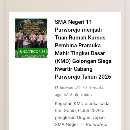
Membentuk Jiwa
Membentuk Jiwa Kepemimpinan,
Membangun Disiplin, Kekompakan, dan
Kwartir Cabang Purworejo Tahun 2026
Kepemimpinan, Disiplin,
Disiplin, dan Pengabdian Generasi
Kepedulian
dan Pengabdian Generasi
Pramuka
SMA Negeri 11
Pramuka
Purworejo menjadi
Tuan Rumah Kursus
Pembina Pramuka
UNCATEGORIZED
Mahir Tingkat Dasar
(KMD) Golongan Siaga
Kwartir Cabang
Purworejo Tahun 2026
timMedia11
4 weeks
ago
0
3 mins
Kegiatan KMD dibuka pada
hari Senin, 6 Juli 2026 di
pangkalan Gugus Depan
SMA Negeri 11 Purworejo,