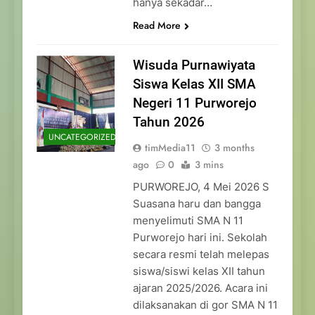
hanya sekadar…
Read More
Wisuda Purnawiyata
Siswa Kelas XII SMA
Negeri 11 Purworejo
Tahun 2026
UNCATEGORIZED
timMedia11
3 months
ago
0
3 mins
PURWOREJO, 4 Mei 2026 S
Suasana haru dan bangga
menyelimuti SMA N 11
Purworejo hari ini. Sekolah
secara resmi telah melepas
siswa/siswi kelas XII tahun
ajaran 2025/2026. Acara ini
dilaksanakan di gor SMA N 11