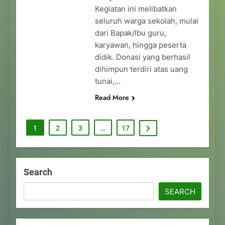
Kegiatan ini melibatkan
seluruh warga sekolah, mulai
dari Bapak/Ibu guru,
karyawan, hingga peserta
didik. Donasi yang berhasil
dihimpun terdiri atas uang
tunai,…
Read More
1
2
3
…
17
Search
SEARCH