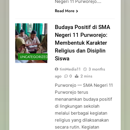
Negeri 11 Purworejo….
Read More
Budaya Positif di SMA
Negeri 11 Purworejo:
Membentuk Karakter
Religius dan Disiplin
UNCATEGORIZED
Siswa
timMedia11
3 months
ago
0
2 mins
Purworejo — SMA Negeri 11
Purworejo terus
menanamkan budaya positif
di lingkungan sekolah
melalui berbagai kegiatan
religius yang dilaksanakan
secara rutin. Kegiatan