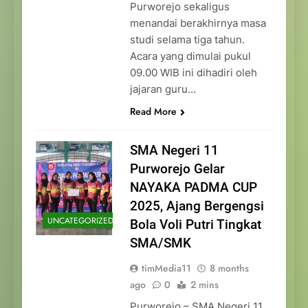
Purworejo sekaligus
menandai berakhirnya masa
studi selama tiga tahun.
Acara yang dimulai pukul
09.00 WIB ini dihadiri oleh
jajaran guru…
Read More
SMA Negeri 11
Purworejo Gelar
NAYAKA PADMA CUP
2025, Ajang Bergengsi
UNCATEGORIZED
Bola Voli Putri Tingkat
SMA/SMK
timMedia11
8 months
ago
0
2 mins
Purworejo – SMA Negeri 11