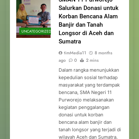
Salurkan Donasi untuk
Korban Bencana Alam
Banjir dan Tanah
UNCATEGORIZED
Longsor di Aceh dan
Sumatra
timMedia11
8 months
ago
0
2 mins
Dalam rangka menunjukkan
kepedulian sosial terhadap
masyarakat yang terdampak
bencana, SMA Negeri 11
Purworejo melaksanakan
kegiatan penggalangan
donasi untuk korban
bencana alam banjir dan
tanah longsor yang terjadi di
wilayah Aceh dan Sumatra.