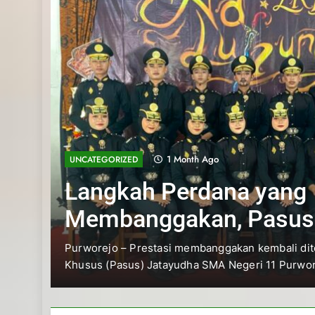
1 Month Ago
UNCATEGORIZED
Langkah Perdana yang
Membanggakan, Pasus
Jatayudha Ukir Prestasi di
Purworejo – Prestasi membanggakan kembali ditorehkan
Khusus (Pasus) Jatayudha SMA Negeri 11 Purworejo….
Adiluhung Se-Jawa Tenga