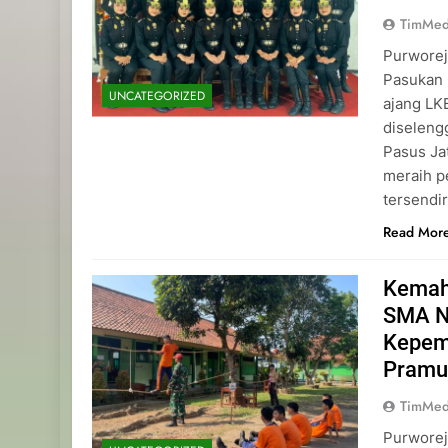
TimMed
Purworej
Pasukan 
UNCATEGORIZED
ajang L
diseleng
Pasus Ja
meraih p
tersendi
Read Mor
Kemah
SMA N
Kepemi
Pramu
TimMed
Purworej