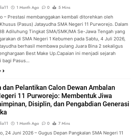
ia11
1 Month Ago
0
5 Mins
o – Prestasi membanggakan kembali ditorehkan oleh
Khusus (Pasus) Jatayudha SMA Negeri 11 Purworejo. Dalam
KBB Adiluhung Tingkat SMA/SMK/MA Se-Jawa Tengah yang
garakan di SMA Negeri 1 Kebumen pada Sabtu, 4 Juli 2026,
tayudha berhasil membawa pulang Juara Bina 2 sekaligus
enghargaan Best Make Up.Capaian ini menjadi sejarah
ri bagi Pasus…
e
 dan Pelantikan Calon Dewan Ambalan
egeri 11 Purworejo: Membentuk Jiwa
mpinan, Disiplin, dan Pengabdian Generasi
ka
ia11
1 Month Ago
0
7 Mins
o, 24 Juni 2026 – Gugus Depan Pangkalan SMA Negeri 11