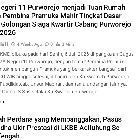
Pengabdian Generasi P
egeri 11 Purworejo menjadi Tuan Rumah
s Pembina Pramuka Mahir Tingkat Dasar
 Golongan Siaga Kwartir Cabang Purworejo
 2026
ia11
4 Weeks Ago
0
3 Mins
 KMD dibuka pada hari Senin, 6 Juli 2026 di pangkalan Gugus
A Negeri 11 Purworejo, dengan tema “Pembina Pramuka
ntuk membangun Pramuka yang berkarakter bangsa” dari
.00 WIB hingga selesai, dihadiri oleh Ka Kwarcab Purworejo,
 Pusdiklatcab, Unsur Mabiran, dan tamu undangan lainnya.
t Diono, S.Sos selaku Ka Kwarcab Purworejo…
e
ah Perdana yang Membanggakan, Pasus
dha Ukir Prestasi di LKBB Adiluhung Se-
Tengah