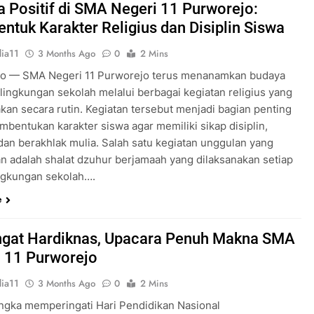
 Positif di SMA Negeri 11 Purworejo:
tuk Karakter Religius dan Disiplin Siswa
ia11
3 Months Ago
0
2 Mins
o — SMA Negeri 11 Purworejo terus menanamkan budaya
i lingkungan sekolah melalui berbagai kegiatan religius yang
akan secara rutin. Kegiatan tersebut menjadi bagian penting
mbentukan karakter siswa agar memiliki sikap disiplin,
 dan berakhlak mulia. Salah satu kegiatan unggulan yang
an adalah shalat dzuhur berjamaah yang dilaksanakan setiap
lingkungan sekolah….
e
gat Hardiknas, Upacara Penuh Makna SMA
 11 Purworejo
ia11
3 Months Ago
0
2 Mins
ngka memperingati Hari Pendidikan Nasional