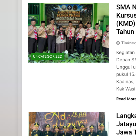
SMA N
Kursu
(KMD)
Tahun
TimMed
Kegiatan
UNCATEGORIZED
Depan SM
Unggul u
pukul 15
Kadinas,
Kak Wasi
Read Mor
Langk
Jatayu
Jawa 