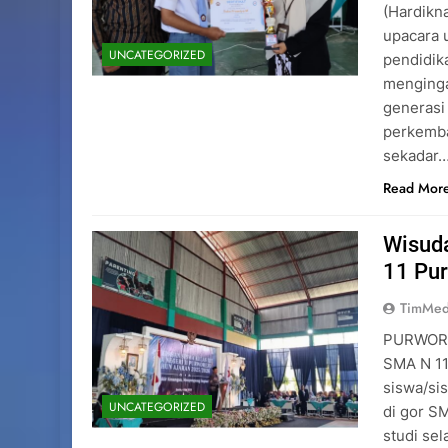
(Hardikn
upacara 
UNCATEGORIZED
pendidik
menginga
generasi
perkemba
sekadar
Read Mor
Wisuda
11 Pu
TimMed
PURWOREJ
SMA N 11
siswa/sis
UNCATEGORIZED
di gor S
studi sel