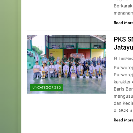
Berkarakt
menanamk
Read Mor
PKS S
Jatay
TimMed
Purworej
Purwore
karakter
UNCATEGORIZED
Baris Be
mengusun
dan Kedis
di GOR S
Read Mor