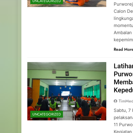
UNCATEGORIZED
Purworej
Calon De
lingkung
momentu
Ambalan 
kepemimp
Read Mor
Latih
Purwo
Memba
Keped
TimMed
Sabtu, 7
UNCATEGORIZED
pelaksan
11 Purwo
Kegiatan