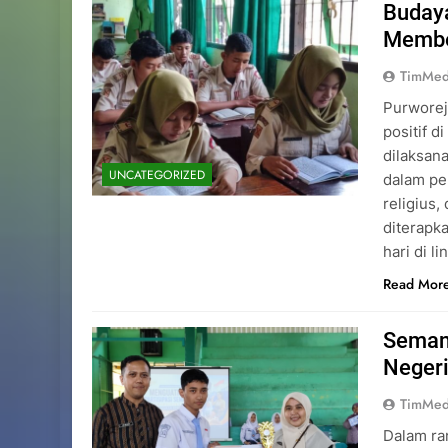
Budaya
Memben
TimMed
Purworej
positif d
dilaksan
UNCATEGORIZED
dalam pe
religius,
diterapk
hari di 
Read Mor
Seman
Negeri
TimMed
Dalam ra