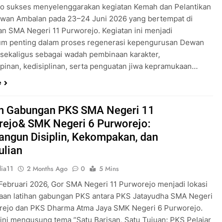
o sukses menyelenggarakan kegiatan Kemah dan Pelantikan
wan Ambalan pada 23–24 Juni 2026 yang bertempat di
an SMA Negeri 11 Purworejo. Kegiatan ini menjadi
m penting dalam proses regenerasi kepengurusan Dewan
sekaligus sebagai wadah pembinaan karakter,
inan, kedisiplinan, serta penguatan jiwa kepramukaan…
e
an Gabungan PKS SMA Negeri 11
rejo& SMK Negeri 6 Purworejo:
ngun Disiplin, Kekompakan, dan
ulian
ia11
2 Months Ago
0
5 Mins
 Februari 2026, Gor SMA Negeri 11 Purworejo menjadi lokasi
aan latihan gabungan PKS antara PKS Jatayudha SMA Negeri
rejo dan PKS Dharma Atma Jaya SMK Negeri 6 Purworejo.
 ini mengusung tema “Satu Barisan, Satu Tujuan: PKS Pelajar