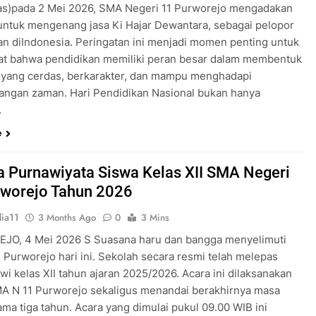
as)pada 2 Mei 2026, SMA Negeri 11 Purworejo mengadakan
untuk mengenang jasa Ki Hajar Dewantara, sebagai pelopor
an diIndonesia. Peringatan ini menjadi momen penting untuk
t bahwa pendidikan memiliki peran besar dalam membentuk
 yang cerdas, berkarakter, dan mampu menghadapi
ngan zaman. Hari Pendidikan Nasional bukan hanya
…
e
 Purnawiyata Siswa Kelas XII SMA Negeri
rworejo Tahun 2026
ia11
3 Months Ago
0
3 Mins
O, 4 Mei 2026 S Suasana haru dan bangga menyelimuti
 Purworejo hari ini. Sekolah secara resmi telah melepas
wi kelas XII tahun ajaran 2025/2026. Acara ini dilaksanakan
MA N 11 Purworejo sekaligus menandai berakhirnya masa
ama tiga tahun. Acara yang dimulai pukul 09.00 WIB ini