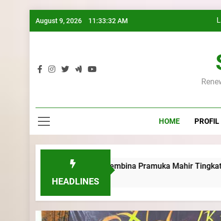
Skip
L
August 9, 2026
11:33:33 AM
to
K
content
Renew
L
HOME
PROFIL
K
Kursus Pembina Pramuka Mahir Tingkat Dasar (KMD) Golonga
HEADLINES