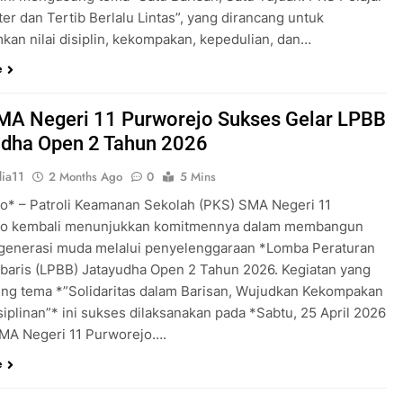
er dan Tertib Berlalu Lintas”, yang dirancang untuk
an nilai disiplin, kekompakan, kepedulian, dan…
e
MA Negeri 11 Purworejo Sukses Gelar LPBB
udha Open 2 Tahun 2026
ia11
2 Months Ago
0
5 Mins
o* – Patroli Keamanan Sekolah (PKS) SMA Negeri 11
jo kembali menunjukkan komitmennya dalam membangun
 generasi muda melalui penyelenggaraan *Lomba Peraturan
rbaris (LPBB) Jatayudha Open 2 Tahun 2026. Kegiatan yang
g tema *”Solidaritas dalam Barisan, Wujudkan Kekompakan
iplinan”* ini sukses dilaksanakan pada *Sabtu, 25 April 2026
MA Negeri 11 Purworejo….
e