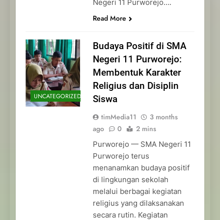
Negeri 11 Purworejo….
Read More
Budaya Positif di SMA
Negeri 11 Purworejo:
Membentuk Karakter
Religius dan Disiplin
UNCATEGORIZED
Siswa
timMedia11
3 months
ago
0
2 mins
Purworejo — SMA Negeri 11
Purworejo terus
menanamkan budaya positif
di lingkungan sekolah
melalui berbagai kegiatan
religius yang dilaksanakan
secara rutin. Kegiatan