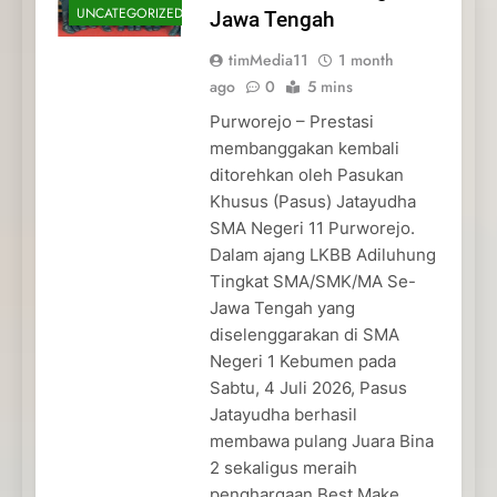
UNCATEGORIZED
Jawa Tengah
timMedia11
1 month
ago
0
5 mins
Purworejo – Prestasi
membanggakan kembali
ditorehkan oleh Pasukan
Khusus (Pasus) Jatayudha
SMA Negeri 11 Purworejo.
Dalam ajang LKBB Adiluhung
Tingkat SMA/SMK/MA Se-
Jawa Tengah yang
diselenggarakan di SMA
Negeri 1 Kebumen pada
Sabtu, 4 Juli 2026, Pasus
Jatayudha berhasil
membawa pulang Juara Bina
2 sekaligus meraih
penghargaan Best Make