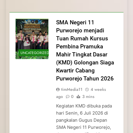
Membentuk Jiwa
Membentuk Jiwa Kepemimpinan,
Membangun Disiplin, Kekompakan, dan
Kwartir Cabang Purworejo Tahun 2026
Kepemimpinan, Disiplin,
Disiplin, dan Pengabdian Generasi
Kepedulian
dan Pengabdian Generasi
Pramuka
SMA Negeri 11
Pramuka
Purworejo menjadi
Tuan Rumah Kursus
Pembina Pramuka
UNCATEGORIZED
Mahir Tingkat Dasar
(KMD) Golongan Siaga
Kwartir Cabang
Purworejo Tahun 2026
timMedia11
4 weeks
ago
0
3 mins
Kegiatan KMD dibuka pada
hari Senin, 6 Juli 2026 di
pangkalan Gugus Depan
SMA Negeri 11 Purworejo,