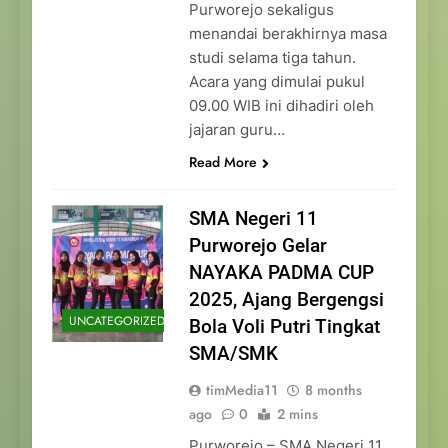
Purworejo sekaligus
menandai berakhirnya masa
studi selama tiga tahun.
Acara yang dimulai pukul
09.00 WIB ini dihadiri oleh
jajaran guru…
Read More
SMA Negeri 11
Purworejo Gelar
NAYAKA PADMA CUP
2025, Ajang Bergengsi
UNCATEGORIZED
Bola Voli Putri Tingkat
SMA/SMK
timMedia11
8 months
ago
0
2 mins
Purworejo – SMA Negeri 11