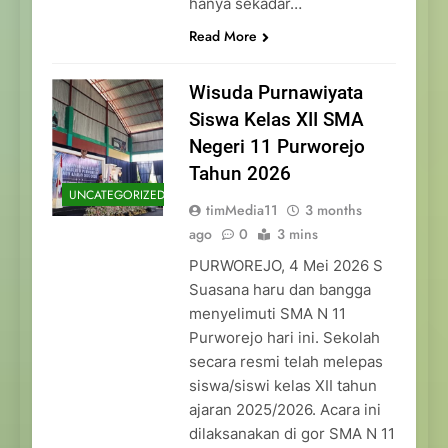
hanya sekadar…
Read More
Wisuda Purnawiyata
Siswa Kelas XII SMA
Negeri 11 Purworejo
Tahun 2026
UNCATEGORIZED
timMedia11
3 months
ago
0
3 mins
PURWOREJO, 4 Mei 2026 S
Suasana haru dan bangga
menyelimuti SMA N 11
Purworejo hari ini. Sekolah
secara resmi telah melepas
siswa/siswi kelas XII tahun
ajaran 2025/2026. Acara ini
dilaksanakan di gor SMA N 11