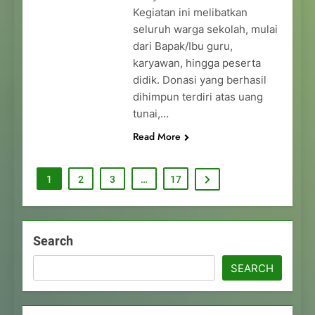
Kegiatan ini melibatkan
seluruh warga sekolah, mulai
dari Bapak/Ibu guru,
karyawan, hingga peserta
didik. Donasi yang berhasil
dihimpun terdiri atas uang
tunai,…
Read More
1
2
3
…
17
Search
SEARCH