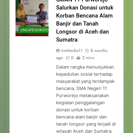
Salurkan Donasi untuk
Korban Bencana Alam
Banjir dan Tanah
UNCATEGORIZED
Longsor di Aceh dan
Sumatra
timMedia11
8 months
ago
0
2 mins
Dalam rangka menunjukkan
kepedulian sosial terhadap
masyarakat yang terdampak
bencana, SMA Negeri 11
Purworejo melaksanakan
kegiatan penggalangan
donasi untuk korban
bencana alam banjir dan
tanah longsor yang terjadi di
wilayah Aceh dan Sumatra.